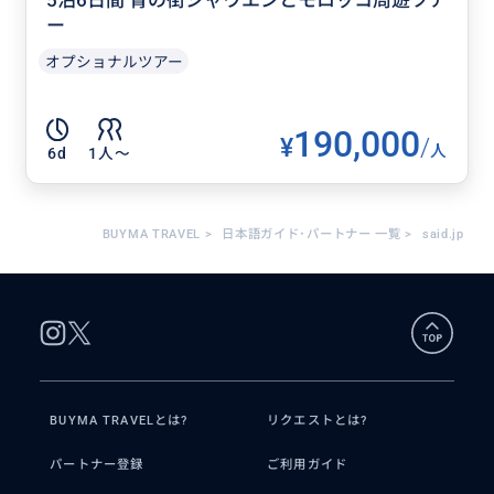
5泊6日間 青の街シャウエンとモロッコ周遊ツア
ー
オプショナルツアー
190,000
¥
/
人
6d
1人〜
BUYMA TRAVEL
>
日本語ガイド･パートナー 一覧
>
said.jp
BUYMA TRAVELとは?
リクエストとは?
パートナー登録
ご利用ガイド