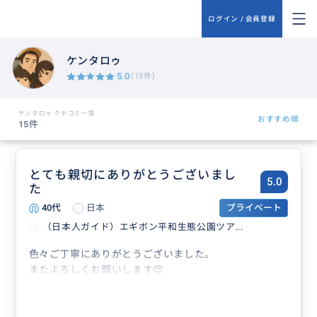
ログイン / 会員登録
ケンタロゥ
5.0
(15件)
ケンタロゥ クチコミ一覧
おすすめ順
15件
とても親切にありがとうございまし
5.0
た
40代
日本
プライベート
（日本人ガイド）エギボン平和生態公園ツア...
色々ご丁寧にありがとうございました。
またよろしくお願いします😊