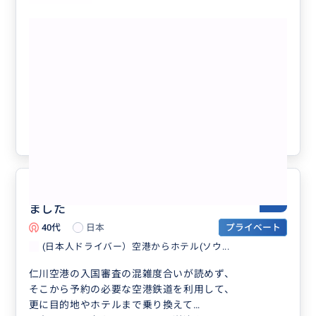
もっと見る
（貸切・日本人ガイド）空港ピックアッ
プ+エギボン平和生態公園観光 （北朝鮮
が見えるスターバックス）
クチコミの商品を見る
参考になった
0
安心して目的地まで送っていただけ
5.0
ました
40代
日本
プライベート
(日本人ドライバー）空港からホテル(ソウ...
仁川空港の入国審査の混雑度合いが読めず、
そこから予約の必要な空港鉄道を利用して、
更に目的地やホテルまで乗り換えて…