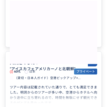
もっと見る
（日本人ガイド）エギボン平和生態公園
ツアー （北朝鮮が見えるスターバック
ス）
クチコミの商品を見る
参考になった
0
大満足でした！
5.0
“
アイスカフェアメリカーノと北朝鮮
”
60代
日本
プライベート
（貸切・日本人ガイド）空港ピックアップ+...
ツアー内容は記載されていた通りで、とても満足できま
した。明洞からのツアーが多い中、空港からホテルへ向
かう途中に立ち寄れるので、時間を無駄にせず観光でき
るのがとても良かったです。