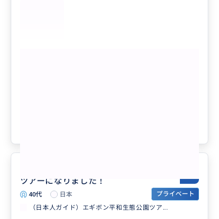
エギボン平和生態公園では、展望台から北朝鮮を間近に
見ることができ、とても貴重な体験になりました。双眼
鏡で人や車まで見える距離感に驚きました！検問を抜け
て行くスターバックスも特別感がありました。
また、車の運転もとても安心でき、移動中も快適に過ご
もっと見る
せました。
効率よく観光したい方におすすめのツアーです。
（貸切・日本人ガイド）空港ピックアッ
ケンタロウさん、ありがとうございました！
プ+エギボン平和生態公園観光 （北朝鮮
が見えるスターバックス）
クチコミの商品を見る
参考になった
0
安心してお任せでき、すごく楽しい
5.0
ツアーになりました！
40代
日本
プライベート
（日本人ガイド）エギボン平和生態公園ツア...