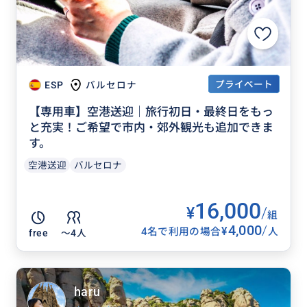
プライベート
ESP
バルセロナ
【専用車】空港送迎｜旅行初日・最終日をもっ
と充実！ご希望で市内・郊外観光も追加できま
す。
空港送迎
バルセロナ
16,000
¥
/
組
4,000
/
¥
4名で利用の場合
人
free
〜4人
haru