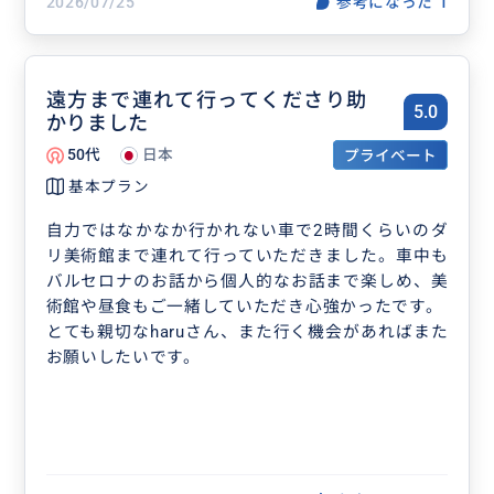
コロニアグエル教会ではharuさんに詳しい説明もし
2026/07/25
参考になった
1
ていただき、寄っていただいた甲斐がありました。
教えていただいたレストランもとても美味しかった
です。
遠方まで連れて行ってくださり助
またバルセロナへ行ったとき、もしくはバルセロナ
5.0
かりました
へ行く人がいるときはぜひharuさんにお願いしたい
と思います。
50代
日本
プライベート
素敵な思い出をありがとうございました。
基本プラン
自力ではなかなか行かれない車で2時間くらいのダ
リ美術館まで連れて行っていただきました。車中も
バルセロナのお話から個人的なお話まで楽しめ、美
術館や昼食もご一緒していただき心強かったです。
とても親切なharuさん、また行く機会があればまた
お願いしたいです。