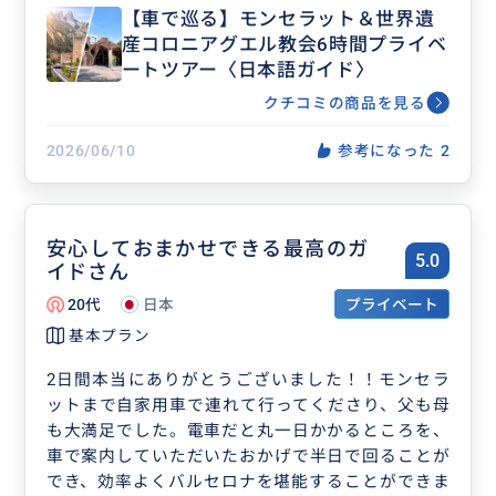
【車で巡る】モンセラット＆世界遺
朝9時に到着できたので、静寂の中のモンセラー
産コロニアグエル教会6時間プライベ
ト修道院見学ができ、黒いマリア様もじっくり触れ
ートツアー〈日本語ガイド〉
て拝むことができました。haruさんは非常に知識が
豊富で、修道院から展望台までの片道20分の道中も
クチコミの商品を見る
情熱を持って私たちにガイドしてくださりました。
修道院のあと、コロニアグエル教会とその周辺の
2026/06/10
参考になった
2
街並みをゆっくり歩いて、ガウディ建築の核心が凝
縮されている様子を伺うことができ満足できまし
た。
安心しておまかせできる最高のガ
帰途の車中でも、ローマ法王来バルセロナのこと
5.0
イドさん
で話しが盛り上がりました。
本当に充実したツアーを体験できたことに感謝し
20代
日本
プライベート
てします。近藤バルセロナに来ることがあれば、ワ
基本プラン
イナリー巡りで是非お世話になりたいと考えており
ます。
2日間本当にありがとうございました！！モンセラ
ットまで自家用車で連れて行ってくださり、父も母
も大満足でした。電車だと丸一日かかるところを、
車で案内していただいたおかげで半日で回ることが
でき、効率よくバルセロナを堪能することができま