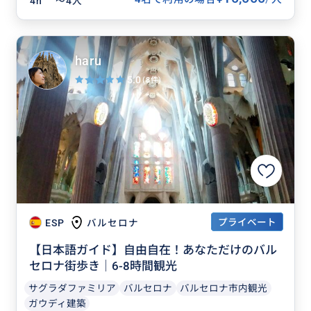
4h
〜4人
haru
5.0
(8件)
プライベート
ESP
バルセロナ
【日本語ガイド】自由自在！あなただけのバル
セロナ街歩き｜6-8時間観光
サグラダファミリア
バルセロナ
バルセロナ市内観光
ガウディ建築