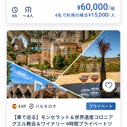
60,000
¥
/
組
15,000
/
¥
4名で利用の場合
人
6h
〜4人
haru
5.0
(8件)
プライベート
ESP
バルセロナ
【車で巡る】モンセラット＆世界遺産コロニア
グエル教会＆ワイナリー 9時間プライベートツ