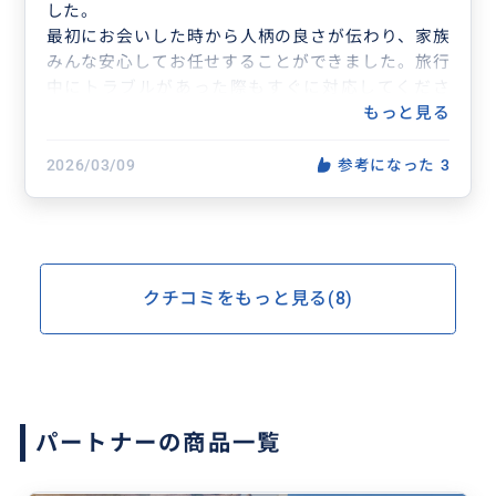
した。
最初にお会いした時から人柄の良さが伝わり、家族
みんな安心してお任せすることができました。旅行
中にトラブルがあった際もすぐに対応してくださ
り、とても心強かったです。
もっと見る
笑顔がとても素敵で、終始温かく丁寧に案内してい
ただき、本当に感謝しています。おかげで家族みん
2026/03/09
参考になった
3
なにとって忘れられない素敵なスペイン旅行になり
ました。
クチコミをもっと見る(8)
パートナーの商品一覧