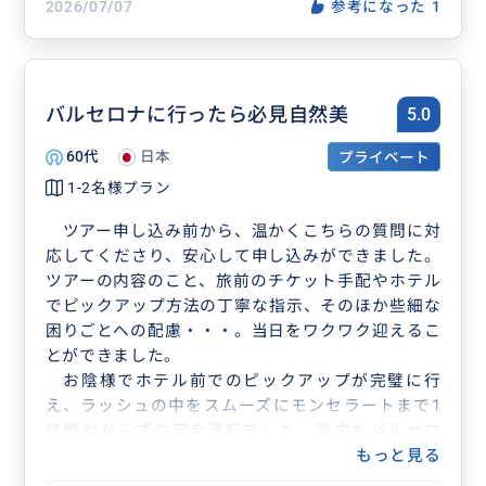
2026/07/07
参考になった
1
バルセロナに行ったら必見自然美
5.0
60代
日本
プライベート
1-2名様プラン
ツアー申し込み前から、温かくこちらの質問に対
応してくださり、安心して申し込みができました。
ツアーの内容のこと、旅前のチケット手配やホテル
でピックアップ方法の丁寧な指示、そのほか些細な
困りごとへの配慮・・・。当日をワクワク迎えるこ
とができました。
お陰様でホテル前でのピックアップが完璧に行
え、ラッシュの中をスムーズにモンセラートまで1
時間かからずの安全運転でした。道中もバルセロ
ナ、スペインの情報を楽しくたくさん得ることがで
もっと見る
きました。