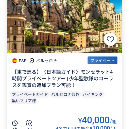
5.0
(8件)
プライベート
ESP
バルセロナ
【車で巡る】〈日本語ガイド〉モンセラット4
時間プライベートツアー | 少年聖歌隊のコーラ
スを鑑賞の追加プラン可能！
プライベートガイド
バルセロナ郊外
ハイキング
黒いマリア様
40,000
¥
/
組
10,000
/
¥
4名で利用の場合
人