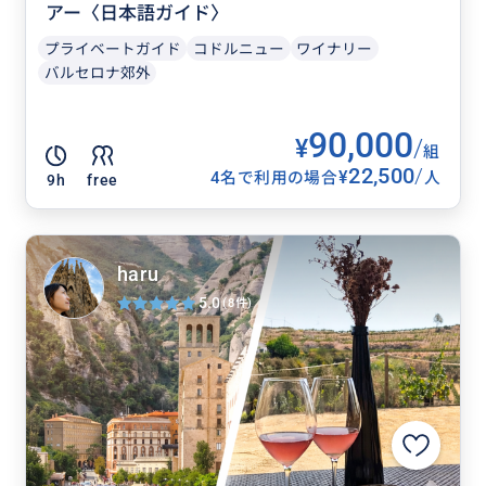
アー〈日本語ガイド〉
プライベートガイド
コドルニュー
ワイナリー
バルセロナ郊外
90,000
¥
/
組
22,500
/
¥
4名で利用の場合
人
9h
free
haru
5.0
(8件)