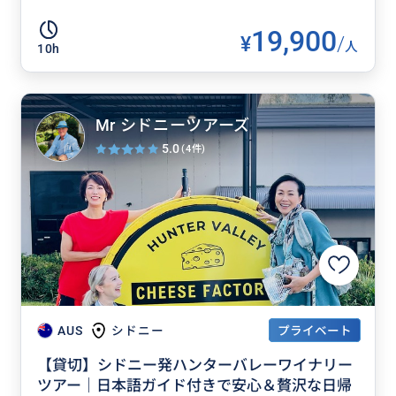
19,900
¥
/
人
10h
Mr シドニーツアーズ
5.0
(4件)
プライベート
AUS
シドニー
【貸切】シドニー発ハンターバレーワイナリー
ツアー｜日本語ガイド付きで安心＆贅沢な日帰