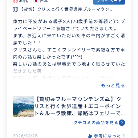
30代
日本
プライベート
【貸切】クリスと行く世界遺産ブルーマウン...
体力に不安がある親子3人(70歳手前の両親と)でプ
ライベートツアーに参加させていただきました。
まず、お迎えに来ていただいた車の車内がすごく清
潔でした！！
クリスさんも、すごくフレンドリーで素敵な方で車
内のお話も楽しかったです(*^^*)
楽しいお話のあとは現地まで心地よく眠らせていた
だきました笑
到着した際、生憎のお天気でしたが、プライベート
ツアーならでは天気が回復するまで別の所に案内し
もっと見る
ていただいたりしたお陰で最高のお天気のもと素敵
【貸切🚙ブルーマウンテンズ⛰️】ク
な1日になりました！
リスと行く世界遺産＋エコーポイン
全てにおいて、至れり尽くせりで本当にプライベー
ト＆ルーラ散策、帰路はフェリーで
トツアーでお願いしてよかったと思いました^_^
シドニー中心地まで
またシドニーに行く機会があれば是非お願いしたい
クチコミの商品を見る
です^_^
2026/03/25
参考になった
1