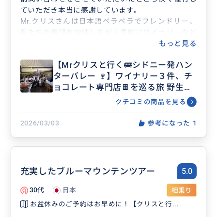
ていただき本当に感謝しています。
Mr.クリスさんは日本語ペラペラでフレンドリー、
私たちの希望を加味しながら柔軟にワイナリーなど
を選んでくださいました。
もっと見る
私たちはMr.クリスさんにワイナリーのチョイスを
【Mrクリスと行く🚌シドニー発ハン
お任せしたのですがどのワイナリーも個性的で素晴
ターバレー 🍷】ワイナリー３件、チ
らしかったです。途中でカンガルーに会えたのもい
ョコレート専門店🍫を巡る旅 野生の
い思い出になりました。（野生のカンガルーに会え
カンガルーにも会える確率高！
たのは本当にラッキーでした！）チーズファクトリ
クチコミの商品を見る
ーやチョコレートの試食も美味しかったです。
もしハンターバレーのワイナリーツアーで悩んでる
2026/03/03
参考になった
1
方はBUYMAでしたら事前問い合わせがチャット形
式でできるので、お問い合わせをおすすめします。
最後に
Mrクリスさん、楽しいツアーを本当にありがとうご
充実したブルーマウンテンツアー
5.0
ざいました！
30代
日本
相乗り
お盆休みのご予約はお早めに！【クリスと行...