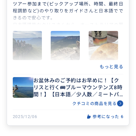
ツアー参加まで(ピックアップ場所、時間、最終日
程調節など)のやり取りをガイドさんと日本語でで
きるので安心です。
日本語堪能なクリスさんから、オーストラリアの歴
史やブルーマウンテンについての知識をバスで聞き
ながら目的地に着きます。
明るく気さくな人柄で、自然と笑顔になれる話し方
で、ツアーをより一層充実させてくれます。合間に
ミートパイを手配してくれて、公園で食べたのは、
オージーの休日を過ごしたような気持ちでいい思い
もっと見る
出になりました。
お盆休みのご予約はお早めに！【ク
帰りは途中からフェリー⛴️に乗ってシティーへ戻る
リスと行く🚌ブルーマウンテンズ8時
ので、オペラハウスやハーバーブリッジを海から眺
間！】【日本語／少人数／ミートパ
められるので、かなり特別感がありました。
イ付き！】帰路はフェリーで海から
ホスピタリティーに溢れたクリスさんとのツアーは
クチコミの商品を見る
のシドニー湾を満喫
とてもオススメです。
2025/12/06
参考になった
6