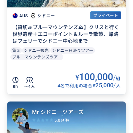
プライベート
AUS
シドニー
【貸切🚙ブルーマウンテンズ⛰️】クリスと行く
世界遺産＋エコーポイント＆ルーラ散策、帰路
はフェリーでシドニー中心地まで
貸切
シドニー観光
シドニー日帰りツアー
ブルーマウンテンズツアー
100,000
¥
/
組
25,000
/
¥
4名で利用の場合
人
8h
〜4人
Mr シドニーツアーズ
5.0
(4件)