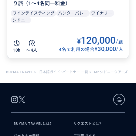
り旅（1〜4名同一料金）
ワインテイスティング
ハンターバレー
ワイナリー
シドニー
120,000
¥
/
組
30,000
/
¥
4名で利用の場合
人
10h
〜4人
BUYMA TRAVEL
>
日本語ガイド･パートナー 一覧
>
Mr シドニーツアーズ
BUYMA TRAVELとは?
リクエストとは?
パートナー登録
ご利用ガイド