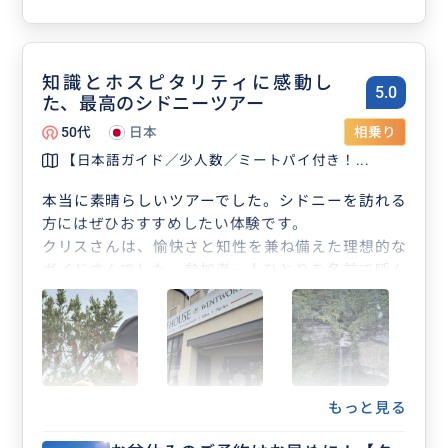
知識とホスピタリティに感動し
5.0
た、最高のシドニーツアー
50代
日本
相乗り
【日本語ガイド／少人数／ミートパイ付き！...
本当に素晴らしいツアーでした。シドニーを訪れる
方にはぜひおすすめしたい体験です。
クリスさんは、愉快さと知性を兼ね備えた理想的な
ガイドさんでした。参加者一人ひとりを名前で呼ん
でくださる温かな心配りに加え、安全面への細やか
な配慮、終始快適に過ごせるよう行き届いた気遣い
が感じられ、心から感激しました。
流暢な日本語で繰り広げられる軽快なトークも実に
魅力的で、オーストラリアやシドニーの今昔につい
てのお話は内容が深く、その豊富な知識には思わず
もっと見る
脱帽。話題は多岐にわたり、楽しく学びの多い時間