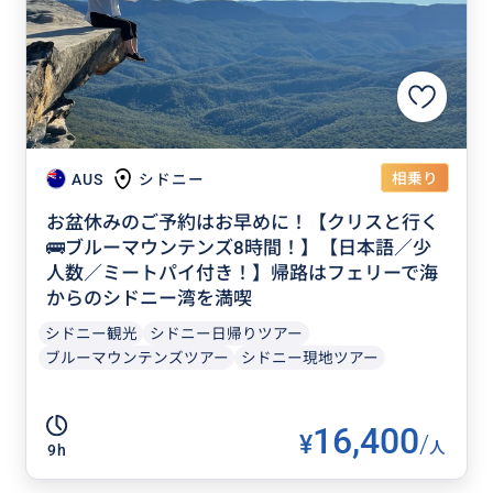
相乗り
AUS
シドニー
お盆休みのご予約はお早めに！【クリスと行く
🚌ブルーマウンテンズ8時間！】【日本語／少
人数／ミートパイ付き！】帰路はフェリーで海
からのシドニー湾を満喫
シドニー観光
シドニー日帰りツアー
ブルーマウンテンズツアー
シドニー現地ツアー
16,400
¥
/
人
9h