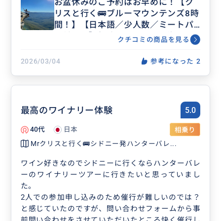
お盆休みのご予約はお早めに！【ク
となりました。
リスと行く🚌ブルーマウンテンズ8時
途中でご馳走してくださったミートパイも忘れられ
間！】【日本語／少人数／ミートパ
ません。人生で食べた中でも一番と言ってよいほど
イ付き！】帰路はフェリーで海から
の美味しさでした。
クチコミの商品を見る
のシドニー湾を満喫
時間いっぱいまで各所を案内してくださり、行程も
申し分ありません。中でもブルーマウンテンズの広
2026/03/04
参考になった
2
大な景色は圧巻で、今でも心に鮮やかに残っていま
す。
そして、フェリーから眺めたシドニー市街地の美し
く洗練された風景を見つめながら、早くも「またク
最高のワイナリー体験
5.0
リスさんにお会いしたい」と思ってしまうほど、心
に深く残る最高のツアーでした。
40代
日本
相乗り
もしまたシドニーを訪れる機会があれば、ぜひもう
Mrクリスと行く🚌シドニー発ハンターバレ...
一度クリスさんのツアーに参加したいと思います。
心から感謝しています。有難うございました!
ワイン好きなのでシドニーに行くならハンターバレ
ーのワイナリーツアーに行きたいと思っていまし
た。
2人での参加申し込みのため催行が難しいのでは？
と感じていたのですが、問い合わせフォームから事
前問い合わせをさせていただいたところ快く催行し