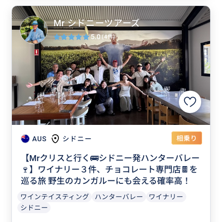
Mr シドニーツアーズ
5.0
(4件)
相乗り
AUS
シドニー
【Mrクリスと行く🚌シドニー発ハンターバレー
🍷】ワイナリー３件、チョコレート専門店🍫を
巡る旅 野生のカンガルーにも会える確率高！
ワインテイスティング
ハンターバレー
ワイナリー
シドニー