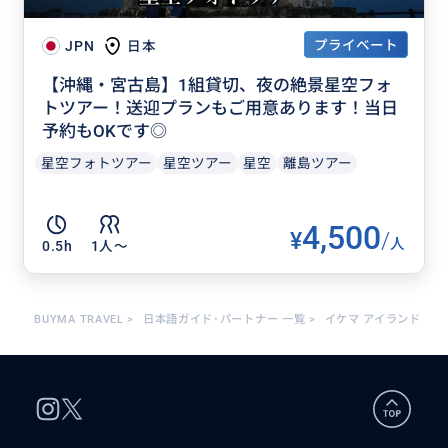
プライベート
JPN
日本
【沖縄・宮古島】1組貸切、夜の絶景星空フォ
トツアー！送迎プランもご用意あります！当日
予約もOKです◎
星空フォトツアー
星空ツアー
星空
離島ツアー
4,500
¥
/
人
0.5h
1人〜
BUYMA TRAVEL
>
日本語ガイド･パートナー 一覧
>
イケマ アイランド