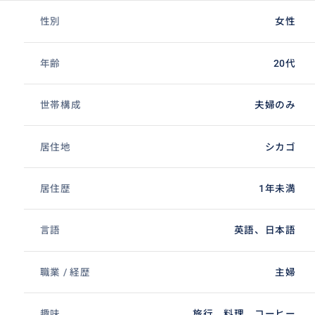
性別
女性
年齢
20代
世帯構成
夫婦のみ
居住地
シカゴ
居住歴
1年未満
言語
英語、日本語
職業 / 経歴
主婦
趣味
旅行、料理、コーヒー