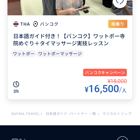
相乗り
THA
バンコク
日本語ガイド付き！【バンコク】ワットポー寺
院めぐり＋タイマッサージ実技レッスン
ワットポー
ワットポーマッサージ
バンコクキャンペーン
¥18,000
16,500
¥
/
人
3h
BUYMA TRAVEL
>
日本語ガイド･パートナー 一覧
>
マジカルトリップ