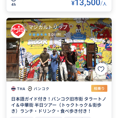
13,500
¥
/
人
4h
マジカルトリップ
5.0
(1件)
相乗り
THA
バンコク
日本語ガイド付き！バンコク旧市街 タラートノ
イ＆中華街 半日ツアー（トゥクトゥク＆街歩
き）ランチ・ドリンク・食べ歩き付き！