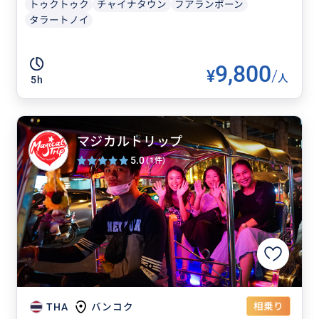
トゥクトゥク
チャイナタウン
フアランポーン
タラートノイ
9,800
¥
/
人
5h
マジカルトリップ
5.0
(1件)
相乗り
THA
バンコク