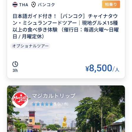
相乗り
THA
バンコク
日本語ガイド付き！［バンコク］チャイナタウ
ン・ミシュランフードツアー｜現地グルメ15種
以上の食べ歩き体験 （催行日：毎週火曜～日曜
日 / 月曜定休）
オプショナルツアー
8,500
¥
/
人
3h
マジカルトリップ
5.0
(1件)