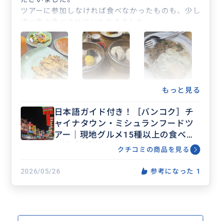
ツアーに参加しなければ食べなかったものも、少し
ずつ色々食べさせていただきました。
どれもとても美味しく、またタイに行った時は食べ
に行きたいなと思いました。
全部を完食していたらお腹いっぱいになってしまっ
て最後まで食べれないので、バランスよく最後まで
食べれるように調整すのが難しかったです（笑）
食いしん坊にら嬉しい悩みです！
もっと見る
また機会があったら参加したいです。
日本語ガイド付き！［バンコク］チ
ありがとうございました。
ャイナタウン・ミシュランフードツ
アー｜現地グルメ15種以上の食べ歩
き体験 （催行日：毎週火曜～日曜日
クチコミの商品を見る
/ 月曜定休）
2026/05/26
参考になった
1