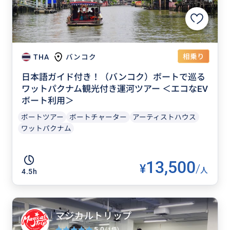
相乗り
THA
バンコク
日本語ガイド付き！（バンコク）ボートで巡る
ワットパクナム観光付き運河ツアー ＜エコなEV
ボート利用＞
ボートツアー
ボートチャーター
アーティストハウス
ワットパクナム
13,500
¥
/
人
4.5h
マジカルトリップ
5.0
(1件)