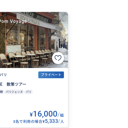
Pom Voyage
パリ
プライベート
区 散策ツアー
朝
パリジェンヌ
パリ
16,000
¥
/
組
5,333
/
¥
3名で利用の場合
人
人