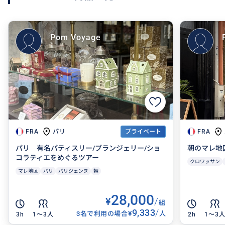
Pom Voyage
パリ
FRA
プライベート
FRA
パリ 有名パティスリー/ブランジェリー/ショ
朝のマレ地
コラティエをめぐるツアー
クロワッサン
マレ地区
パリ
パリジェンヌ
朝
28,000
¥
/
組
9,333
/
¥
3名で利用の場合
人
3h
1〜3人
2h
1〜3