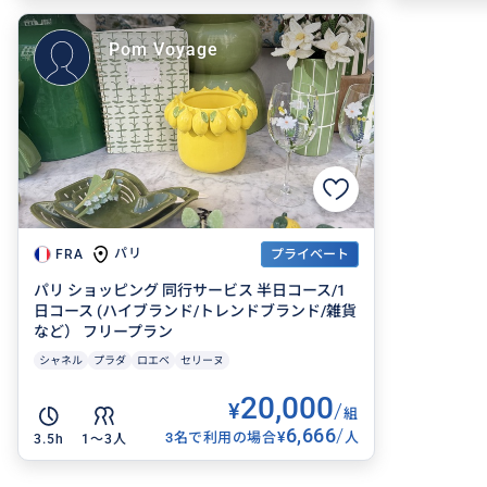
Pom Voyage
パリ
FRA
プライベート
パリ ショッピング 同行サービス 半日コース/1
日コース (ハイブランド/トレンドブランド/雑貨
など） フリープラン
シャネル
プラダ
ロエベ
セリーヌ
20,000
¥
/
組
6,666
/
¥
3名で利用の場合
人
3.5h
1〜3人