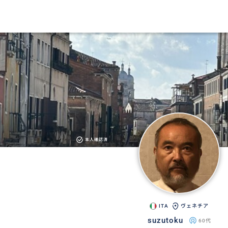
本人確認済
ITA
ヴェネチア
suzutoku
60代