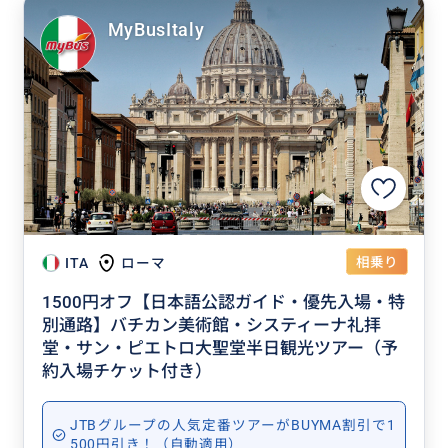
MyBusItaly
相乗り
ITA
ローマ
1500円オフ【日本語公認ガイド・優先入場・特
別通路】バチカン美術館・システィーナ礼拝
堂・サン・ピエトロ大聖堂半日観光ツアー（予
約入場チケット付き）
JTBグループの人気定番ツアーがBUYMA割引で1
500円引き！（自動適用）