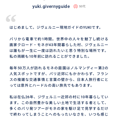
yuki.givernyguide
50代
“
はじめまして。ジヴェルニー現地ガイドのYUKIです。
パリから電車で約1時間。世界中の人々を魅了し続ける
画家クロード・モネが43年間暮らした村、ジヴェルニー
は誰もが一生に一度は訪れたいと思う特別な場所です。
私の両親も10年前に訪れることができました。
毎年50万人が訪れるモネの庭園はノルマンディー第2の
人気スポットですが、パリ近郊にもかかわらず、フラン
スの複雑な交通事情と言葉の壁から、日本人旅行者にと
っては意外とハードルの高い旅先でもあります。
私は在仏26年、ジヴェルニー近郊の村に10年暮らしてい
ます。この自然豊かな美しい土地で生活する者として、
多くのパリ発ツアーがモネの家を駆け足で見学するだけ
で終わってしまうことへのもったいなさを、いつも感じ