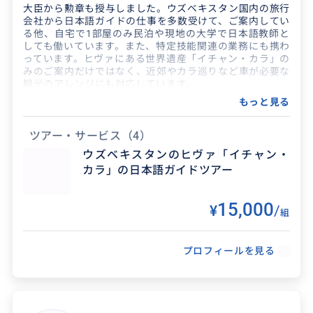
大臣から勲章も授与しました。ウズベキスタン国内の旅行
会社から日本語ガイドの仕事を多数受けて、ご案内してい
る他、自宅で1部屋のみ民泊や現地の大学で日本語教師と
しても働いています。また、特定技能関連の業務にも携わ
っています。ヒヴァにある世界遺産「イチャン・カラ」の
みのご案内だけではなく、近郊やカラ巡りなど車が必要な
観光のアレンジにも対応しています。
もっと見る
ツアー・サービス
（4）
ウズベキスタンのヒヴァ「イチャン・
カラ」の日本語ガイドツアー
15,000
¥
/
組
得意なジャンル / 分野
プロフィールを見る
現地の日本語ガイドの資格を取得しており、ウ
ズベキスタンの西部にあるヒヴァやカラカルパ
クスタン自治区のご案内をしています。在住して