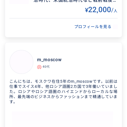
治時代、米国統治時代など戦前戦後の
グアムの歴史を併せて紹介。ユニーク
22,000
¥
/
人
で心に響くツアーです。
プロフィールを見る
得意なジャンル / 分野
m_moscow
あの時代のこと、戦争の始まりと、ここでの戦
40代
い、地元民を犠牲にした話、そして先人が辿っ
こんにちは、モスクワ在住5年のm_moscowです。以前は
た戦跡の全てを案内します。
仕事でスイス4年、他ロシア語圏2カ国で3年働いていまし
た。ロシアやロシア語圏のハイエンドからローカルな場
所、最先端のビジネスからファッションまで精通していま
す。