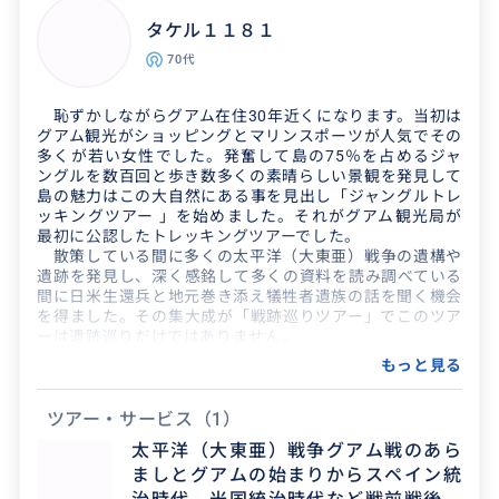
いるところが田舎で超...
タケル１１８１
70代
恥ずかしながらグアム在住30年近くになります。当初は
グアム観光がショッピングとマリンスポーツが人気でその
多くが若い女性でした。発奮して島の75％を占めるジャ
ングルを数百回と歩き数多くの素晴らしい景観を発見して
島の魅力はこの大自然にある事を見出し「ジャングルトレ
ッキングツアー 」を始めました。それがグアム観光局が
最初に公認したトレッキングツアーでした。
散策している間に多くの太平洋（大東亜）戦争の遺構や
遺跡を発見し、深く感銘して多くの資料を読み調べている
間に日米生還兵と地元巻き添え犠牲者遺族の話を聞く機会
を得ました。その集大成が「戦跡巡りツアー」でこのツア
ーは遺跡巡りだけではありません。
あの時代の若き先人達はなぜここグアムで戦い、何を願
もっと見る
いながら戦火に散ったのかを知るにつれ、あの戦争の深さ
を知り戦場に散った兵士の願いと視点を参考に、知ってお
きたいあの時代とあの戦争をお話しさせていただいており
ツアー・サービス
（1）
ます。
太平洋（大東亜）戦争グアム戦のあら
ましとグアムの始まりからスペイン統
私は先人の想いを語り継ぎ伝えるのが目的の案内人です。