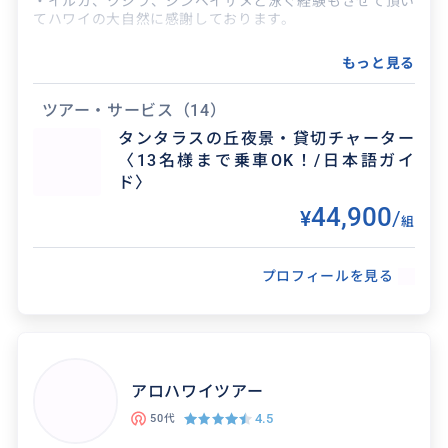
・イルカ、クジラ、ジンベイザメと泳ぐ経験もさせて頂い
てハワイの大自然に感謝しております。
♦︎ハワイでの仕事経験
最奥の一日になりました🌴☀️
もっと見る
・10万人以上のお客様をオプショナルツアーでご案内
・TOSマリンツアー会社催行責任者
2026/8/7
30代
・マリンスポーツインストラクター
ツアー・サービス
（14）
・イルカウォッチングツアーのクルー兼通訳
タンタラスの丘夜景・貸切チャーター
一生の思い出が出来ました！！ 丁寧なホスピタリ
〈13名様まで乗車OK！/日本語ガイ
ティから、豊富な知識まで、最高の一日になりま
ツアーガイドのミノが親切丁寧にハワイをご案内いたしま
ド〉
した😊 次ハワイに行く時も、是非お願いしたい
す。
44,900
¥
/
で...
組
プロフィールを見る
アロハワイツアー
得意なジャンル / 分野
4.5
50代