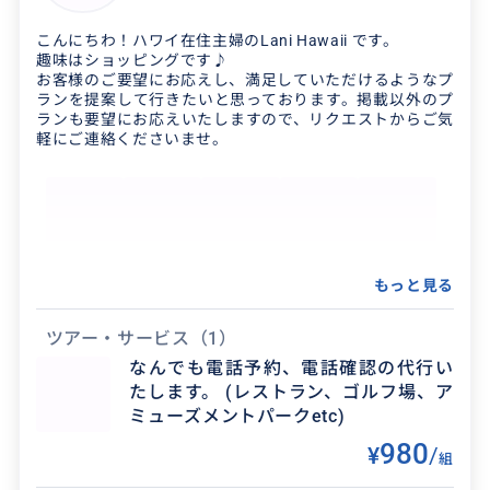
壮大な山並みや、広がる草原、プライベートビ
ーチを含む4,000エーカーの土地広さを誇り、ハ
こんにちわ！ハワイ在住主婦のLani Hawaii です。
趣味はショッピングです♪
リウッド映画や人気TV番組、コマーシャルなど
お客様のご要望にお応えし、満足していただけるようなプ
のロケ地として...
ランを提案して行きたいと思っております。掲載以外のプ
ランも要望にお応えいたしますので、リクエストからご気
軽にご連絡くださいませ。
クチコミ
最高のロケーションで最高の体験
2026/6/7
30代
もっと見る
予約はこちらで手配いただいて、現地にてチェッ
ツアー・サービス
（1）
クインという形のツアーでした。 予約の際は希望
なんでも電話予約、電話確認の代行い
得意なジャンル / 分野
の時間は埋まっていて取れませんでしたが、その
たします。 (レストラン、ゴルフ場、ア
後最適のスケ...
ミューズメントパークetc)
常に何処かで買い物に出かけています。 Costco
980
、ディスカウントストア(Ross Dress for Less 、
¥
/
組
T.J.Maxx 、Mars...