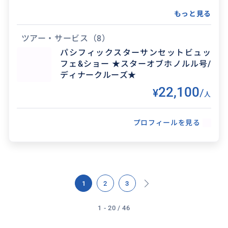
もっと見る
ツアー・サービス
（8）
パシフィックスターサンセットビュッ
フェ&ショー ★スターオブホノルル号/
ディナークルーズ★
得意なジャンル / 分野
22,100
¥
/
サンセットとワイキキの夜景が一度に楽しめる
人
人気のディナークルーズ☆ハネムーンやお誕生日
のお祝いなどにぴったりな、オプションも多数
プロフィールを見る
ご用意しております。...
クチコミ
1
2
3
いい思い出になりました
1 - 20 / 46
2026/5/7
40代