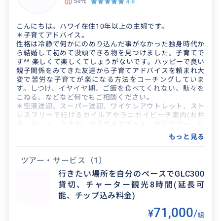
4.8
50代
夜景綺麗でした。
こんにちは。ハワイ在住10年以上の主婦です。
＊子育てアドバイス。
2026/6/12
50代
性格は冷静で何かにのめり込んだ事がなかった独身時代か
ら結婚して初めて没頭できる物を見つけました。子育てで
写真も撮ってもらえたので良かったです。
す^^ 楽しくて楽しくてしょうがないです。ハッピーで良い
親子関係をみてきた友達から子育てアドバイスを頼まれ大
変で苦労な子育てが楽になる方法をコーチングしていま
す。しつけ、イヤイヤ期、ご飯を食べてくれない、駄々を
こねる、などなど何でもご相談ください。
＊空港送迎、スーパー送迎、ワイケレアウトレット、スト
レスフリーで行けるカイルアやラニカイビーチ案内(お弁
当、マット、タオル）ウミガメスポット、日立ツリー、ロ
ーカルしか知らない絶景スポット。
もっと見る
＊言葉が通じず不安だし何もわからなくてハワイ旅行を考
えられない方、両親をハワイ旅行させたいけど時間の都合
つかない方。
ツアー・サービス
（1）
航空券、ホテルなどの予約。ご自宅から空港までの案内、
行きたい場所を自分のペースでGLC300
ハワイについてからのトータルサポートいたします。不安
貸切、チャーター観光8時間(延長可
解消ハワイ旅行をご相談ください。
＊ベビーシッター。安心して預けてデートを楽しめるよ
能、チップ込み料金)
う、いつでもスマホでお子様の様子を動画で確認できる状
71,000
¥
/
態を設定しお預かりします。
組