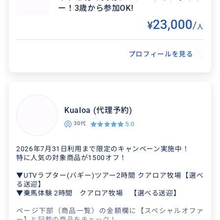
ー！3歳から参加OK!
23,000
¥
/
人
プロフィールを見る
得意なジャンル / 分野
Kualoa (代理予約)
5.0
ダイビング、シュノーケリング、サーフィン、S
30代
UPなど…ハワイでの海遊び全般が得意です。 ラ
2026年7月31日利用まで限定のキャンペーン実施中！
イフガード歴20年以上ですので、安全にハワイ
特に人気の対象商品が1500オフ！
の海を楽...
▼UTVラプター(バギー)ツアー2時間 クアロア牧場【選べ
る送迎】
▼乗馬体験 2時間 クアロア牧場 【選べる送迎】
クチコミ
ページ下部（商品一覧）の金額欄に【スペシャルオファ
ー】と記載の商品をチェック！