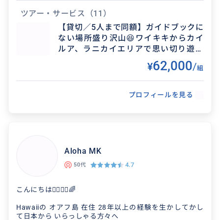
またあらゆる角度から大切なご旅行のお思い出作りのお手
伝いもさせていただけたら嬉しいです♪
ツアー・サービス
（11）
【貸切／5人まで同額】ガイドブックに
3歳以上のお子様連れの方には車のチャイルドシート１つ
ない場所盛り沢山😆ワイキキからカイ
無料でお貸出しできます♪
ルア、ラニカイエリアで思い切り遊ぼ
その他、ご希望によりドローン、カメラ撮影も無料でさせ
う！ご希望によりドローン撮影もOK🌺
62,000
¥
/
ていただきます！
組
ツアー以外のことや、小さなことでも大丈夫です。ご不明
点やご相談がございましたらいつでもご連絡お待ちしてお
プロフィールを見る
ります♪
Maria Lei Field
Risa
Mai
Aloha MK
4.7
50代
こんにちは🙋‍♀️🙋‍♂️🌈
Hawaiiの オアフ島 在住 28年以上の経験を生かしてかし
て日本から いらっしゃる方々へ