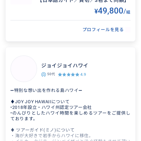
【日本語ガイド／貸切／3名まで同額】
い合わせ下さい。
49,800
¥
/
組
たくさんの方々に「予想以上だった！」とご満足頂いてお
ります。
プロフィールを見る
ジョイジョイハワイ
4.9
50代
➖特別な想い出を作れる島ハワイ➖
得意なジャンル / 分野
♦︎JOY JOY HAWAIIについて
❤️ピンクピルボックスやマーメイドケーブの西海
•2018年設立・ハワイ州認定ツアー会社
岸 💛カイルアやラニカイなどの東海岸 💙ハレイ
•のんびりとしたハワイ時間を楽しめるツアーをご提供し
ております。
ワ〜サンセットビーチまでのノースショア― ...
♦︎ ツアーガイド(ミノ)について
・海が大好きで岩手からハワイに移住。
クチコミ