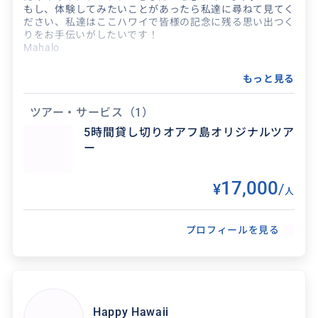
ノースショアではたくさんの魚と一緒に泳ぐこと
もし、体験してみたいことがあったら私達に尋ねて見てく
ができて、まるで水槽の中を泳いでいるみたいで
ださい、私達はここハワイで皆様の記念に残る思い出つく
どんなプランでも対応してくれます！ 事前にいろ
りをお手伝いがしたいです！
本当に感動しました。 行きたい場所ややりたいこ
いろ決めてもいいですし、当日にプランを組んで
Mahalo
とを伝えると...
もきっと満足できるプランを考えてくれます。
カウアイ...
もっと見る
ツアー・サービス
（1）
5時間貸し切りオアフ島オリジナルツア
ー
得意なジャンル / 分野
船釣り、磯釣り、ハイキング、BBQ(ハワイスタ
17,000
¥
/
人
イル)、シュノーケリング、モリつき、リボンレ
イ作り、ロミロミ、１日観光ドライブ、空港送
プロフィールを見る
迎など。 もし...
クチコミ
Happy Hawaii