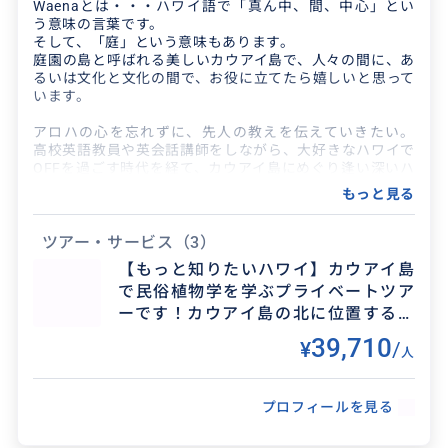
Waenaとは・・・ハワイ語で「真ん中、間、中心」とい
う意味の言葉です。
そして、「庭」という意味もあります。
庭園の島と呼ばれる美しいカウアイ島で、人々の間に、あ
るいは文化と文化の間で、お役に立てたら嬉しいと思って
います。
アロハの心を忘れずに、先人の教えを伝えていきたい。
高校英語教員や英会話講師をしながら、大好きなハワイで
OFFを過ごす時代を経て、カウアイ島にめぐり逢い深いハ
ワイ文化を知るきっかけとなる。2012年カウアイ島に移
もっと見る
住後、島の魅力と古代の叡智を伝えることが自身の使命と
感じWaena Works, LLCを設立。 KCCハワイ文化研究専攻
2018年ハワイ認定ツアーガイド取得
ツアー・サービス
（3）
【もっと知りたいハワイ】カウアイ島
横浜生まれ、鎌倉育ち
で民俗植物学を学ぶプライベートツア
カウアイ島に何度か訪れた後、
「ここが自分にとって一番居心地良い場所」と感じて、
ーです！カウアイ島の北に位置するリ
2012年から完全に拠点を移しました。
マフリ・ガーデンをじっくりご案内し
39,710
¥
/
もともと、世界各地の先住民族の方々が持つ文化や伝統に
人
ます。古代ハワイの循環型生活空間ア
興味があって、
フプアアを体験してみませんか？
先人の培った生きる智恵を現代に繋げたいという想いを胸
にコツコツと活動しています。
プロフィールを見る
カウアイ島のコミュニティ·カレッジでハワイ文化を専攻