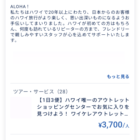
イルカ・クジラウォッチングツアー、マリンス
ALOHA！
ポーツ、乗馬ツアー、オアフ島観光、タンタラス
私たちはハワイで20年以上にわたり、日本からのお客様
のハワイ旅行がより楽しく、思い出深いものになるようお
夜景
手伝いしてまいりました。ハワイが初めての方はもちろ
ん、何度も訪れているリピーターの方まで、フレンドリー
で親しみやすいスタッフが心を込めてサポートいたしま
クチコミ
す。
とてもいいツアーでした！
2026/8/7
30代
もっと見る
色々ガイドしていただいて綺麗な夜景も見れてい
ツアー・サービス
（28）
いツアーでした！写真も上手にとっていただいて
【1日3便】ハワイ唯一のアウトレット
ありがとうございました！
ショッピングセンターでお気に入りを
得意なジャンル / 分野
見つけよう！ ワイケレアウトレット往
復送迎シャトル
アクティブなツアーからお買い物やのんびりでき
3,700
¥
/
人
るツアーまで色々なツアーを格安で取り扱ってお
ります。お気軽にお問合せ頂ければご希望のツア