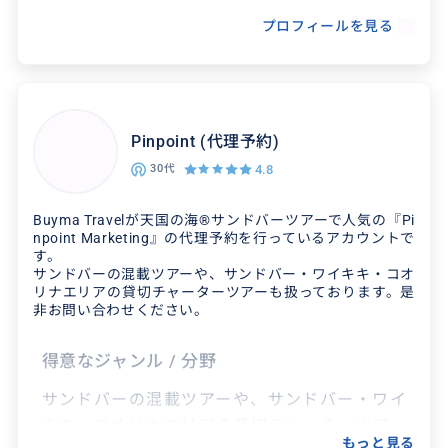
プロフィールを見る
クチコミ
オアフ島だけでなくハワイ島でも。
Pinpoint (代理予約)
2026/7/24
40代
4.8
30代
小さい子どもを含めた大人数での旅行でスムーズ
Buyma Travelが天国の海®サンドバーツアーで人気の『Pi
にレストランに入れるか不安だったため最初はワ
npoint Marketing』の代理予約を行っているアカウントで
イキキでのお店の予約をお願いしました。 親切に
す。
ご対応くださ...
サンドバーの混載ツアーや、サンドバー・ワイキキ・コオ
リナエリアの貸切チャーターツアーも扱っております。是
非お問い合わせください。
得意なジャンル / 分野
サンドバーの混載ツアーや、サンドバー・ワイ
キキ・コオリナエリアの貸切チャーターツアー
もっと見る