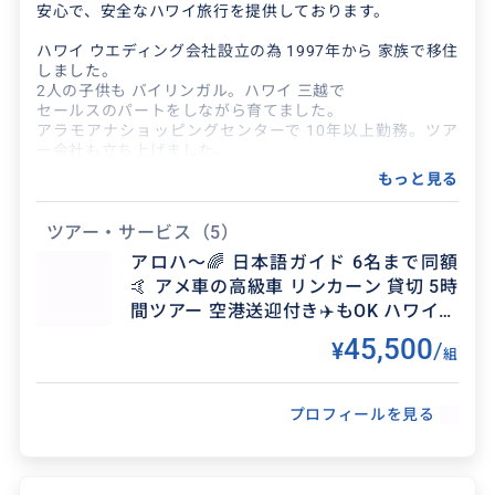
安心で、安全なハワイ旅行を提供しております。
ハワイ ウエディング会社設立の為 1997年から 家族で移住
得意なジャンル / 分野
しました。
2人の子供も バイリンガル。ハワイ 三越で
写真撮影、絶景スポットご案内、ダイビング、
セールスのパートをしながら育てました。
ショッピング、ハイキング、サーフィン、お散歩
アラモアナショッピングセンターで 10年以上勤務。ツア
ー会社も立ち上げました。
現地での 様々なビジネスでの 交流が ございます。 ハワイ
もっと見る
と繋がりたい方、大歓迎です。
クチコミ
どうぞ宜しくお願い致します。
ツアー・サービス
（5）
お気軽にお問い合わせ下さいませ。
アロハ〜🌈 日本語ガイド 6名まで同額
最高の旅でした！
🤙 アメ車の高級車 リンカーン 貸切 5時
間ツアー 空港送迎付き✈️もOK ハワイ州
2026/8/7
50代
公認観光車両番号 PUC 1092-C
45,500
¥
/
組
ガイドのりささん、とても楽しい旅をありがとう
ございました！ こちらの希望をフレキシブルに取
り入れていただき(結果的に希望の場所に全部行く
プロフィールを見る
ことができ...
得意なジャンル / 分野