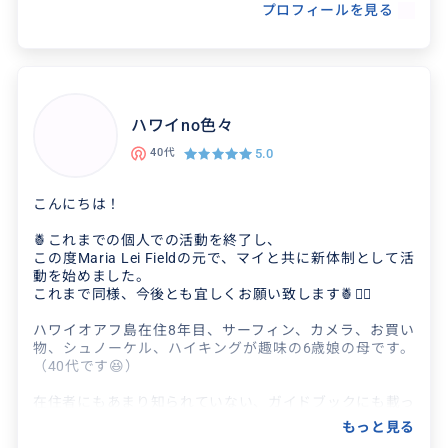
プロフィールを見る
ーをご紹介致します。
クチコミ
ハワイno色々
ピックアップの場所への案内図がわかり
5.0
40代
やすかった。
こんにちは！
2026/7/23
40代
🍍これまでの個人での活動を終了し、
この度Maria Lei Fieldの元で、マイと共に新体制として活
バイマトラベル経由で予約、バウチャーを ドライ
動を始めました。
バーにお渡しするという流れが一番スムーズで安
これまで同様、今後とも宜しくお願い致します🍍🙇‍♀️
心感もありました。
ハワイオアフ島在住8年目、サーフィン、カメラ、お買い
物、シュノーケル、ハイキングが趣味の6歳娘の母です。
（40代です😆）
在住者にもあまり知られていない、ガイドブックにも載っ
ていない絶景スポットや、お昼ご飯、カフェ、お買い物ス
もっと見る
ポットなどオアフ島の名所を皆様へお届けしたく、