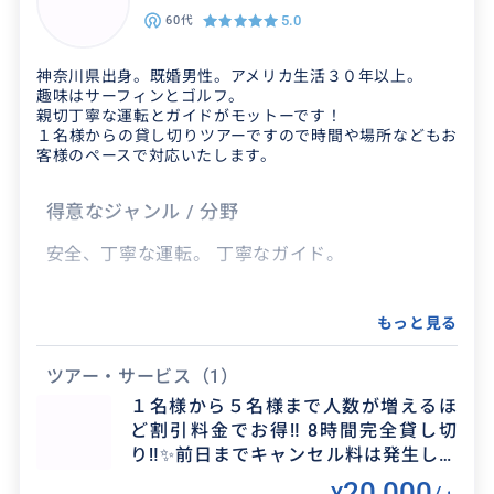
ありがとうございました！
5.0
60代
2024/7/22
30代
神奈川県出身。既婚男性。アメリカ生活３０年以上。
趣味はサーフィンとゴルフ。
事前の打ち合わせから丁寧に連絡をくださり 安心
親切丁寧な運転とガイドがモットーです！
して当日を迎えることができました！ 充実した楽
１名様からの貸し切りツアーですので時間や場所などもお
客様のペースで対応いたします。
しい1日になりました。 ありがとうございまし
た！
得意なジャンル / 分野
安全、丁寧な運転。 丁寧なガイド。
クチコミ
もっと見る
ツアー・サービス
（1）
希望にそっていただけます
１名様から５名様まで人数が増えるほ
ど割引料金でお得‼ 8時間完全貸し切
2023/12/15
50代
り‼✨前日までキャンセル料は発生しま
せん✨ プロの日本人ドライバーがご案
20,000
サーフィンもお付き合いくださり、その後の時間