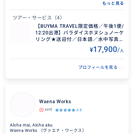
もっと見る
クチコミ
ツアー・サービス
（4）
【BUYMA TRAVEL限定価格／午後1便/
大変お世話になりました！
得意なジャンル / 分野
12:20出港】パラダイスホヌシュノーケ
リング★送迎付／日本語／水中写真デ
シュノーケルツアー スキューバーダイビング
2026/7/29
30代
ータプレゼント!（乗り合いツアー）
17,900
¥
/
人
時間の調整など柔軟に対応していただき、とても
クチコミ
感謝しています！ 自分達ではなかなか行けないよ
うな場所も案内して下さり、子供達も大満足でし
プロフィールを見る
た。 また...
楽しかった！
2026/6/19
30代
Waena Works
参加者たちの写真はもちろん、景色やウミガメ、
4.8
60代
お魚たちの写真もたくさん撮ってくださって全て
シェアしてくださいました！ スタッフさんの水中
Aloha mai, Aloha aku.
の泡の技術(...
Waena Works （ヴァエナ・ワークス）