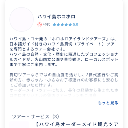
ハナウマ湾の隅から隅までを泳ぎ尽くしたガイ
ハワイ島ホロホロ
ドなので、その日の海のコンディションに合わせ
て ツアーをします。
5.0
40代
ハワイ島・コナ発の「ホロホロアイランドツアーズ」は、
クチコミ
日本語ガイド付きのハワイ島貸切（プライベート）ツアー
を専門とするツアー会社です。
ハワイ島の自然・文化・歴史に精通したプロフェッショナ
ルガイドが、火山国立公園や星空観測、ローカルスポット
シュノーケリングも素晴らしいが、ガイ
まで丁寧にご案内します。
ドさんも素晴らしい！
貸切ツアーならではの自由度を活かし、3世代旅行やご高
齢の方、赤ちゃん・小さなお子様連れのお客様にも安心し
2026/7/19
60代
てご参加いただけます。
オーダーメイドツアーに加え、長年の経験から生まれたホ
シュノーケリングは初めての経験でしたが、基本
ロホロオリジナルの貸切ツアープランもご用意。
的なことについてガイドさんからレクチャーをい
「特別な時間を大切にしたい方」に選ばれる、ワンランク
もっと見る
上のハワイ島体験をご提供しています。
ただき、なかなかうまくいかないことについても
適切なアドバイス...
ツアー・サービス
（3）
得意なジャンル / 分野
【ハワイ島オーダーメイド観光ツア