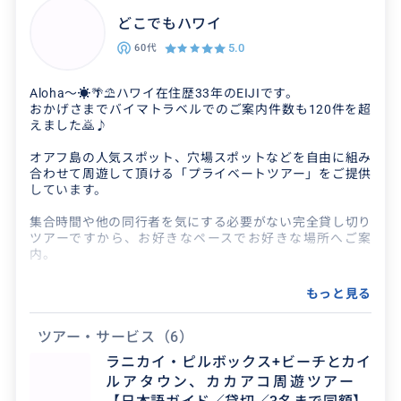
どこでもハワイ
得意なジャンル / 分野
5.0
60代
ハワイはノースショアとカイルア・ラニカイが
特に得意です。もちろん、ハワイの物価のことや
Aloha〜☀️🌴⛱ハワイ在住歴33年のEIJIです。
おかげさまでバイマトラベルでのご案内件数も120件を超
生活のこと、歴史のことなど皆さんが気になる
えました🙇♪
こともバッチリ押さえ...
オアフ島の人気スポット、穴場スポットなどを自由に組み
合わせて周遊して頂ける「プライベートツアー」をご提供
しています。
クチコミ
集合時間や他の同行者を気にする必要がない完全貸し切り
ツアーですから、お好きなペースでお好きな場所へご案
充実した1日を過ごせました！
内。
正確な場所や名称が分からなくてもOK！ ほかのガイドさ
2026/8/1
20代
もっと見る
んもご存知ないシークレットスポットはじめ、オアフ島を
知り尽くしているからこそ確実に目的地へお連れします。
自力では行くのが難しいハレイワタウンやドール
ツアー・サービス
（6）
プランテーションを中心に、ハワイ初心者がおさ
現地での無料撮影も大好評！ SNSでも高評価👍👍👍😍😍
ラニカイ・ピルボックス+ビーチとカイ
😍もらえたと絶賛頂いてます。
えておきたい観光地をざっと回ってもらえて本当
ルアタウン、カカアコ周遊ツアー
に充実した1日を...
気ままに、わがままにオアフ島を楽しみたい方は是非お問