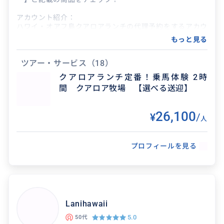
手厚いサポートでみんなでシュノーケル
アカウント紹介：
できました。
ハワイ・オアフ島クアロアランチの代理予約をするアカウ
ントです。
もっと見る
2026/4/4
40代
オアフ島の北東に位置する「クアロア・ランチ」は、古代
には王族しか立ち入ることが許されなかった聖なる土地。
ツアー・サービス
（18）
8歳の娘から70代の祖父母まで体力も泳力も差が
そしてここには数々の神話が語り継がれています。
ある3世代のシュノーケル。調べるとハナウマ湾
クアロアランチ定番！乗馬体験 2時
のシュノーケルは朝がいいとあったので、早朝出
間 クアロア牧場 【選べる送迎】
ワイキキの喧騒を離れ、クアロア・ランチの大自然から湧
発でドキドキで...
き上がる癒しのパワーを存分にご体感ください。
26,100
¥
/
人
プロフィールを見る
Lanihawaii
得意なジャンル / 分野
5.0
50代