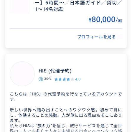
ー】5時間〜／日本語ガイド／貸切／
ハワイ島を知り尽くした日本語対応のプロフェ
1〜14名対応
ッショナルガイドによる貸切（プライベート）
80,000
ツアーを専門としています。 火山国立公園、星
¥
/
組
空観測、ハワイ島の...
プロフィールを見る
クチコミ
ハワイに詳しくなりました！
HIS (代理予約)
2026/4/4
40代
4.0
30代
ヒロの街の観光とキラウェア火山国立公園の見
こちらは「HIS」の代理予約を行なっているアカウントで
学、星空観察のツアーをお願いしました。 ハワイ
す。
の歴史、ハワイ島の気候や植生の違いや、ハワイ
新しい世界へ踏み出すことへのワクワク感。初めて目に
の島の成り立ち...
し、体験することの感動。人が旅に出る理由もそこにあり
ます。
私たちHISは “旅の力”を信じ、旅行サービスを通じて全世
界の一人でも多くの人々に未知なる出会いへのワクワク感