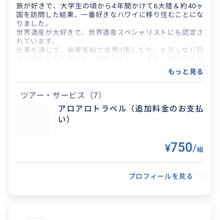
旅が好きで、大学生の頃から4年間かけて6大陸＆約40ヶ
国を訪問した結果、一番好きなハワイに移り住むことにな
りました。
世界遺産が大好きで、世界遺産スペシャリストにも認定さ
れています。
仕事を通じて、豪華客船で世界3周したり、イランなど日
本人がなかなか行かない国をアテンドしたり、カナダのケ
ベックシティで世界遺産の街を案内したり、旅に関するこ
もっと見る
とは何でもしてきた人生です。
ハワイには2010年からいて、きっとハワイに住んでいる
誰よりも遊び倒したと思うので、どんなご要望でもお気軽
ツアー・サービス
（7）
にリクエストしてください！
アロアロトラベル（追加料金のお支払
ハワイで最も自由なツアーをご提供していますので、思い
い）
っきり満喫してくださいね。
Mahalo！
750
¥
/
組
プロフィールを見る