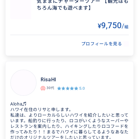
気ままにチャーターツアー 【観光はも
ちろん海でも遊べます】
9,750
¥
/
組
得意なジャンル / 分野
プロフィールを見る
得意なジャンル / 分野
綺麗な海が目の前にあるハワイ 特異なジャンル
はマリンスポーツ全般 ツアー中は海の中まで一
カウアイ島の自然を心ゆくまで・・・ カウアイ
緒に入ってご案内します。料理も得意なのでスー
島はGardens Island（庭園の島）というニックネ
パーの食品や...
ームがつけられているほど、自然が豊かでみず
RisaHI
み...
5.0
30代
クチコミ
Aloha♬
クチコミ
ハワイ在住のリサと申します。
最高でした
私達は、よりローカルらしいハワイを紹介したいと思って
います。船釣りに行ったり、ロコがいくようなスーパーや
カウアイ島を満喫
レストランを案内したり、ハイキングしたりロコフードを
2026/8/5
40代
作ってみたり！！まるでハワイに暮らしてるようなあなた
だけのオリジナルツアーをしたいと思っています。
2026/5/4
20代