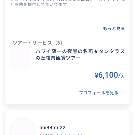
と感動を提供してまいります。
もっと見る
ツアー・サービス
（6）
ハワイ随一の夜景の名所★タンタラス
の丘夜景観賞ツアー
得意なジャンル / 分野
6,100
¥
/
人
空港送迎やオアフ島のフォトツアー、最新のXR
ツアーが大変人気です。 また、オアフ島発・航
プロフィールを見る
空券付きのマウイ島、ハワイ島、カウアイ島ツ
アーもご用意して...
クチコミ
mii44mii22