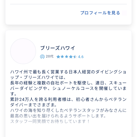
＊有名占い師ランボーさん送迎、通訳
その他ご希望何なりとご相談ください。
＊初心者英会話レッスン
プロフィールを見る
旅行先、コミュニケーション英会話をお教えいたします。
＊韓国語レッスン初級〜上級者会話レッスン
会話力を上げる進め方です。
＊美味しい韓国料理案内
ハワイで一番美味しかったのは実は韓国料理。韓国現地よ
り美味しいです^^
ブリーズハワイ
4.6
20代
ハワイ州で最も長く営業する日本人経営のダイビングショ
ップ・ブリーズハワイでは、
長年の経験と複数の自社ボートを駆使し、連日、スキュー
バーダイビングや、シュノーケルコースを開催していま
得意なジャンル / 分野
す。
累計24万人を誇る利用者様は、初心者さんからベテラン
子育て、ベビーシッター、送迎、占いランボー
ダイバーまでさまざま。
さん通訳、英会話、韓国語会話、ツアー、お年
ハワイの海を知り尽くしたベテランスタッフがみなさんに
最高の思い出を届けられるようサポートします。
寄り旅行計画サポート、観光客の知らない絶景
スタッフ一同笑顔でお待ちしています！
スポット。