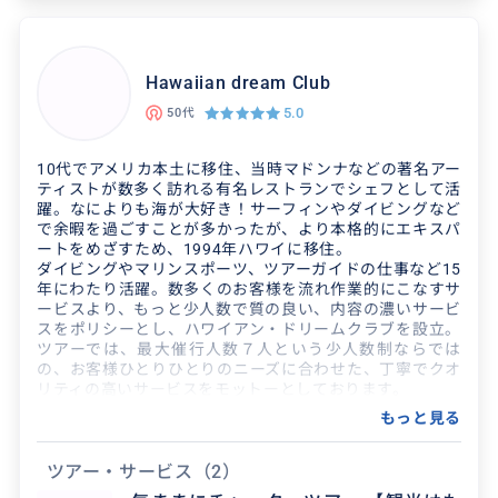
し、
実践をとおしてハワイの伝統文化を学ぶ機会を与えていた
だき、
何度か心がふるえるような体験を得ました。
Hawaiian dream Club
5.0
50代
それをなるべく正直な驚きのまま飾りのない表現で、
日本からのゲストにお伝えできるように、
丁寧なガイドを心がけています。
10代でアメリカ本土に移住、当時マドンナなどの著名アー
ティストが数多く訪れる有名レストランでシェフとして活
古代から現代に受け継がれているハワイの伝統と叡智、
躍。なによりも海が大好き！サーフィンやダイビングなど
カウアイ島が持っている穏やかなエネルギー、
で余暇を過ごすことが多かったが、より本格的にエキスパ
そしてそこに暮らす人々の想いを、
ートをめざすため、1994年ハワイに移住。
最近はYouTubeでも発信しています。
ダイビングやマリンスポーツ、ツアーガイドの仕事など15
年にわたり活躍。数多くのお客様を流れ作業的にこなすサ
目指していきたいと思っているのは、人と人、文化と文
ービスより、もっと少人数で質の良い、内容の濃いサービ
化、国と国、様々なものの真ん中でバランスを保つ、平衡
スをポリシーとし、ハワイアン・ドリームクラブを設立。
な存在でいること…心通じる仲間とともにカウアイ生活を
ツアーでは、最大催行人数７人という少人数制ならでは
愉しんでいます。
の、お客様ひとりひとりのニーズに合わせた、丁寧でクオ
リティの高いサービスをモットーとしております。
ハワイ州公認ツアー車両番号：
もっと見る
PUC No.3638-C
ツアー・サービス
（2）