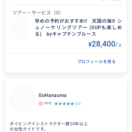
も扱っております。是非お問い合わせください。
ツアー・サービス
（5）
クチコミ
早めの予約がおすすめ!! 天国の海® シ
ュノーケリングツアー (SUPも楽しめ
る) byキャプテンブルース
ウミガメ体験
28,400
¥
/
人
2026/7/19
20代
プロフィールを見る
何年もリピートしているサンドバーシュノーケリ
ング🤿 今回はこちらのサイトがお得でしたので、
利用させていただきました。 購入前の質問にも迅
速にお答...
GoHanauma
5.0
50代
ダイビングインストラクター歴20年以上
の女性ガイドです。