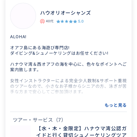
せっかく アメリカに来たなら 乗ってみたい アメ
ハウオリオーシャンズ
車の高級車 リンカーン ナビゲーターで 行く オ
5.0
40代
アフ島 観光 ツアーを ご提供しております。貸
切...
ALOHA!
オアフ島にある海遊び専門店!
ダイビング&シュノーケリングはお任せください!
クチコミ
ハナウマ湾＆西オアフの海を中心に、色々なポイントへご
案内致します。
ありがとうございました！
女性インストラクターによる完全少人数制&サポート重視
のツアーなので、小さなお子様からシニアの方、泳ぎが苦
2026/8/2
40代
手な方まで安心してご参加頂けます。
空港到着後からホテルまでの送迎兼半日ツアーを
また初ハワイの方からリピーターの方まで楽しんで頂ける
もっと見る
お願いしました。当初予定に加えて、さまざまな
よう、ご要望に合わせた「スペシャルプラン」もご提供で
きるよう心がけておりますので、お気軽にご相談くださ
観光スポットを回って頂けました。最後は到着日
い!
ツアー・サービス
（7）
の疲れもあり、早...
【水・木・金限定】ハナウマ湾公認ガ
ハワイの海で楽しい時間・特別な思い出をたくさん作りま
イドと行く貸切シュノーケリングツア
しょう!!