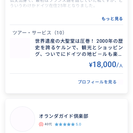
仏文出身で、最初はフランス語を話していた私ですが、ど
ういうわけかドイツ在住25年となりました。
現在はドイツ語の方が得意になりました！
もっと見る
ツアー・サービス
（10）
世界遺産の大聖堂は圧巻！ 2000年の歴
史を誇るケルンで、観光とショッピン
グ、ついでにドイツの地ビ－ルも楽し
得意なジャンル / 分野
んでみませんか？
18,000
¥
/
ハンブルクの歴史ツアー、美食・美飲ツアー、教
人
会ツアー、お買い物ツアー、アルスター湖畔散策
得意なジャンル / 分野
ツアーなどなどお好きな組み合わせをいくつで
プロフィールを見る
もご指定ください。...
買い物のご同行、レストランの手配、空港お出
向かえ、お見送り、ホテルでのチェックインの
クチコミ
お手伝い、等々観光全般のお手伝いが可能です。
その他日本から大...
オランダガイド倶楽部
5.0
40代
臨機応変！大満足プライベートツアー