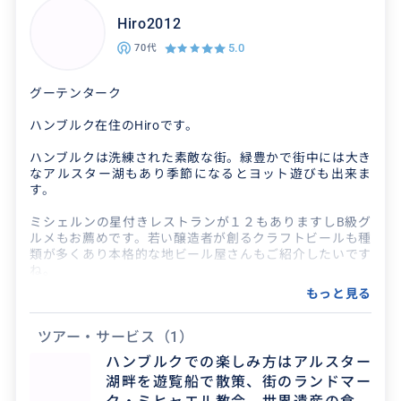
スポットには詳しいです。ファッション、グル
Hiro2012
メ、ワイン、スイーツ、旅行プランなど、なんで
5.0
70代
もご相談ください！
グーテンターク
クチコミ
ハンブルク在住のHiroです。
ハンブルクは洗練された素敵な街。緑豊かで街中には大き
憧れのベートーヴェンハウス
なアルスター湖もあり季節になるとヨット遊びも出来ま
す。
2026/7/20
40代
ミシェルンの星付きレストランが１２もありますしB級グ
ルメもお薦めです。若い醸造者が創るクラフトビールも種
7歳、9歳、10歳のこども達が、ピアノが大好き
類が多くあり本格的な地ビール屋さんもご紹介したいです
で、ベートーヴェンに興味を持ち始め、こども達
ね。
のリクエストで、ベートーヴェンハウスに行くこ
もっと見る
世界遺産の倉庫街、世界一の規模を誇るミニチュアラン
とになりました...
ド、フィッシュマルクト、バッキンガム宮殿より部屋数が
多い市庁舎のツアー、ビートルズが無名時代を過ごしたレ
ツアー・サービス
（1）
ーパーバーン、運河をゆっくり走る遊覧船（ちなみにハン
ハンブルクでの楽しみ方はアルスター
ブルクにある橋の数は水の都ヴェネツィアより多い）
湖畔を遊覧船で散策、街のランドマー
街のシンボルであるミヒャエル教会に登ってハンブルクを
一望することもお忘れなく。