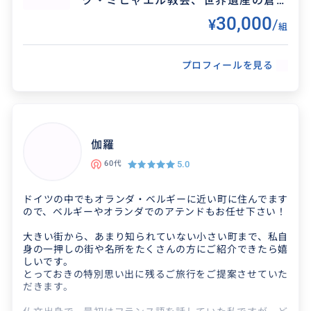
ク・ミヒャエル教会、世界遺産の倉庫
街、地ビール屋さん、ショッピングな
30,000
¥
/
少し自己紹介させていただきます。
組
どなど沢山あります！
私は日系大手広告代理店のクリエイテイブ・デイレクター
を経て、M.M.&P Creative Deisgn GmbHという広告制作
プロフィールを見る
会社・ドイツ法人を設立。各種メデイアの広告制作物を取
り扱っております。
そして２００４年にイベント部門を設立して横浜オクトー
バーフェストを皮切りにドイツ人民族音楽団を日本各地の
オクトーバーフェストに招聘しておりステージではドイツ
伽羅
語と日本語を使って会場を楽しく盛り上げるMCもやって
おります。
5.0
60代
北ドイツに位置するハンブルクは日本人の方には馴染みが
なく観光で来られる方は残念ながら少ないです。
ドイツの中でもオランダ・ベルギーに近い町に住んでます
でも実は見所が満載の素敵な街なのですよ～ガイドブック
ので、ベルギーやオランダでのアテンドもお任せ下さい！
には掲載されていない面白い穴場もたくさんあります。
この記事を読んでくれた貴方にも素敵なハンブルクの街を
大きい街から、あまり知られていない小さい町まで、私自
是非とも体験してください。喜んでお手伝いさせていただ
身の一押しの街や名所をたくさんの方にご紹介できたら嬉
きます。
しいです。
とっておきの特別思い出に残るご旅行をご提案させていた
ご連絡をお待ちしております。
だきます。