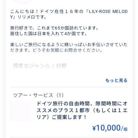
こんにちは！ドイツ在住１６年の『LILY-ROSE MELOD
Y』リリメロです。
旅行好きで、これまで65か国訪れています。
居住した国は日本を入れて4か国です。
楽しいご旅行になるように精いっぱいお手伝いさせていた
だきます。どうぞお気軽にお問合せください。
得意なジャンル / 分野
ドイツ国内の主要都市はすべて観光済みです。
もっと見る
ドイツに隣接する周辺国もすべて複数都市を観光
したことがあります。 移動手段も飛行機・船・
ツアー・サービス
（1）
電車・バス・...
ドイツ旅行の自由時間、隙間時間にオ
ススメのプラス１都市（もしくは１エ
リア）ご提案します！
10,000
¥
/
組