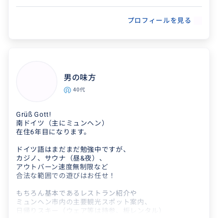
プロフィールを見る
男の味方
40代
Grüß Gott!
南ドイツ（主にミュンヘン）
在住6年目になります。
ドイツ語はまだまだ勉強中ですが、
カジノ、サウナ（昼&夜）、
アウトバーン速度無制限など
合法な範囲での遊びはお任せ！
もちろん基本であるレストラン紹介や
ミュンヘン市内の主要観光スポット案内、
日帰りスキー（ウェア等は持参、板レンタル）