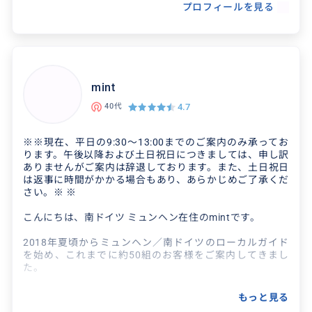
趣味は語学習得（オランダ語、中国語、スペイン語、フラ
プロフィールを見る
ンス語、イタリア語、英語）です。
幼少時代に米国で地元の学校に通い、2000年と2001年に
再び渡米し就労経験を積みました。その後日本の旅行会社
の総合職勤務を経て、2007年より海外勤務生活を開始し
ました。アメリカ、イギリス、中国、韓国、オランダと場
mint
所を変えながら、日本人従業員１人という状況下で多国籍
の上司や同僚と生活する中で培った異文化コミュニケーシ
4.7
40代
ョン能力、地域によって異なるビジネス文化、また価値観
の違いを認識し、それらの経験を現在の通訳サポート業務
時に活かしています。
※※現在、平日の9:30〜13:00までのご案内のみ承ってお
ります。午後以降および土日祝日につきましては、申し訳
日本をより理解してきたのも、海外生活が始まってから。
ありませんがご案内は辞退しております。また、土日祝日
より日本を知るためにももう少し海外で生活し、お会い出
は返事に時間がかかる場合もあり、あらかじめご了承くだ
来た際には私の視点で見る日本や現地での日本ではありえ
さい。※ ※
ない体験談など色々お話させて頂ければ良いなと思ってい
ます。
こんにちは、南ドイツ ミュンヘン在住のmintです。
47カ国訪問（ヨルダン、モロッコ、アイスランド、チリ、
2018年夏頃からミュンヘン／南ドイツのローカルガイド
ウルグアイ、ニュージーランド、カンボジア、ポルトガル
を始め、これまでに約50組のお客様をご案内してきまし
など）。21カ国でホームステイやホームビジット、15ヶ
た。
国でボランティア活動をしてきました。友人の国籍は気付
けば51カ国。米国、英国、アルゼンチンで語学留学兼ホ
ガイドブックには載っていない穴場スポットや、地元民行
もっと見る
ームステイをした亊から学んだ体験談も共有できます。
きつけのレストランなど、思い出に残る旅のお手伝いをい