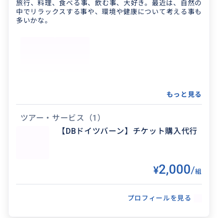
旅行、料理、食べる事、飲む事、大好き。最近は、自然の
中でリラックスする事や、環境や健康について考える事も
テーガン湖 カジノ（BJ、ルーレット） 街中&郊
多いかな。
外 サウナ（昼、夜） アウトバーン速度無制限
体験（車、バイク） ガルミッシュ 日帰りスキ
ー ...
得意なジャンル / 分野
もっと見る
普段の生活の中で見つけたベルリンやその周辺
ツアー・サービス
（1）
のレストランやカフェ、ショートトリップをご
【DBドイツバーン】チケット購入代行
案内できます。背伸びをせず、飾らずに、ドイツ
の普通の雰囲気を味わ...
2,000
¥
/
組
プロフィールを見る