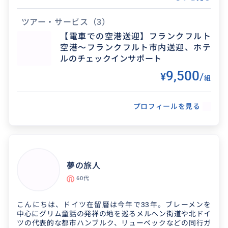
どうぞお気軽にお問い合わせください。
ツアー・サービス
（3）
得意なジャンル / 分野
【電車での空港送迎】フランクフルト
空港～フランクフルト市内送迎、ホテ
・ドイツのハーブ、自然療法 ・フランクフルト
ルのチェックインサポート
近郊、ライン川周辺のハイキング ・フランクフ
9,500
ルトの穴場レストランやカフェ巡り
¥
/
組
プロフィールを見る
夢の旅人
60代
こんにちは、ドイツ在留暦は今年で33年。ブレーメンを
中心にグリム童話の発祥の地を巡るメルヘン街道や北ドイ
ツの代表的な都市ハンブルク、リューベックなどの同行ガ