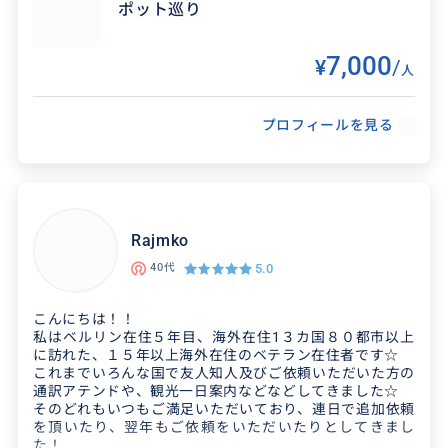
ポット巡り
ありがとうございました！
7,000
¥
/
人
2022/12/26
50代
とても親切に対応いただき本当に助かりました！
プロフィールを見る
さらにベルリンが好きになり、素敵な旅が出来ま
した。ただただ感謝です。1日だけでしたので、
また次回もお...
Rajmko
5.0
40代
こんにちは！！
私はベルリン在住５年目、海外在住1３カ国８０都市以上
に訪れた、１５年以上海外在住のベテラン在住者です☆
これまでいろんな国で友人知人及びご依頼いただいた方の
通訳アテンドや、観光一日案内などなどしてきました☆
そのどれもいつもご満足いただいており、連日で追加依頼
を頂いたり、翌年もご依頼をいただいたりとしてきまし
た！