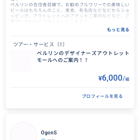
ベルリンの在住者目線で、お勧めブルワリーでの美味しい
ビールはもちろんのこと、美食、有名店などなどからショ
ッピング、アウトレットへのアテンドご案内などなど、ご
要望に合わせてサポートいたします☆
チケット購入などもお気軽にご相談くださいね！！
もっと見る
得意なジャンル / 分野
ツアー・サービス
（1）
ベルリンのデザイナーズアウトレット
ショッピング、ベルリンのおしゃれな路面店巡
モールへのご案内！！
り、ベルリンのおしゃれなカフェ・レストラン
エリアのご案内、ベルリンの歴史的な東西ドイ
6,000
¥
/
ツを感じられる場所を堪...
組
プロフィールを見る
クチコミ
ハンブルグ観光でした。色々なところ案
内していただきました！
OgonS