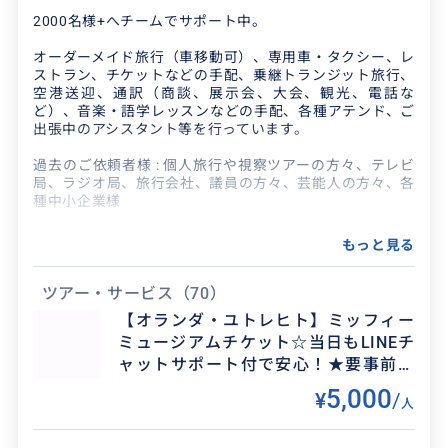
クチコミ
2000名様+へチームでサポート中。
2026/7/7
70代
オーダーメイド旅行（車移動可）、専用車・タクシー、レ
事前に質問したお土産やレストランについて即座
ブルージュのベストガイド！
ストラン、チケットなどの手配、乗継トランジット旅行、
に情報提供していただき、限られた時間を有効活
空港送迎、通訳（商談、展示会、大会、観光、電話な
ど）、音楽・語学レッスンなどの手配、各種アテンド、ご
用できました。また当日もあらかじめ立てていた
2026/6/20
30代
出張中のアシスタント等を行っています。
だいたプランを変...
非常に親切で気さくなガイドさんです！ブルージ
過去のご依頼者様 : 個人旅行や視察ツアーの方々、テレビ
ュを大変詳しく説明してくださりこちらの興味な
局、ラジオ局、旅行会社、議員の方々、芸能人の方々、各
種中小企業様
ども加味し観光スポットをガイドしてくださいま
した。２時間とい...
過去のアテンド国 : オランダ、ベルギー 、ドイツ、フラン
もっと見る
ス
窓口担当オランダまりぽさの自己紹介:
ツアー・サービス
（70）
【オランダ・ユトレヒト】ミッフィー
旅程管理主任者取得済。2000年よりずっと旅行業界で活
ミュージアムチケット☆当日もLINEチ
躍中。
ャットサポート付で安心！★要事前予
因みに以前は、商談通訳、外資系企業国際営業部で市場開
約★
5,000
¥
/
拓、添乗員、ツアー企画手配などを正社員（総合職）で行
人
っていました。