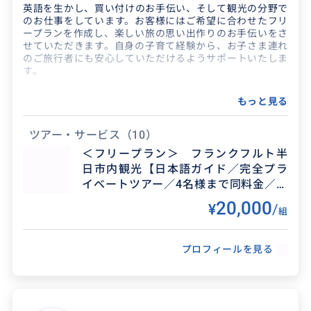
英語を生かし、買い付けのお手伝い、そして観光の分野で
のお仕事をしています。お客様にはご希望に合わせたフリ
ープランを作成し、楽しい旅の思い出作りのお手伝いをさ
せていただきます。自身の子育て経験から、お子さま連れ
のご旅行者にも安心していただけるようサポートいたしま
す。
ホテルや旅の手配、ドイツ各地での視察旅行、電車やコン
もっと見る
サートチケットの手配、空港送迎、郊外のアウトレットへ
お買い物のお供などもいたします。
ツアー・サービス
（10）
＜フリープラン＞ フランクフルト半
日市内観光【日本語ガイド／完全プラ
イベートツアー／4名様まで同料金／行
き先アレンジや時間延長も可能】
20,000
¥
/
組
プロフィールを見る
得意なジャンル / 分野
よくヨーロッパを旅しているので、各街の穴場