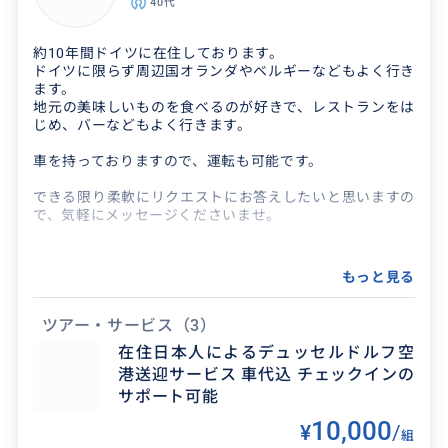
40代
2025/7/7
60代
電車，バス，船，電動バイク？様々な体験ができ
約10年間ドイツに在住しております。
ドイツに限らず周辺国オランダやベルギーなどもよく行き
ました。夕食のシーフードレストラン最高でし
ます。
た。又来る機会が有ったらぜひよろしくお願いい
地元の美味しいものを食べるのが好きで、レストランをは
たします。ありがと...
じめ、バーなどもよく行きます。
車を持っておりますので、運転も可能です。
できる限り柔軟にリクエストにお答えしたいと思いますの
で、気軽にメッセージくださいませ。
得意なジャンル / 分野
もっと見る
ファッション レストランやお酒 観光
ツアー・サービス
（3）
在住日本人によるデュッセルドルフ空
港送迎サービス 車代込 チェックインの
サポート可能
10,000
¥
/
組