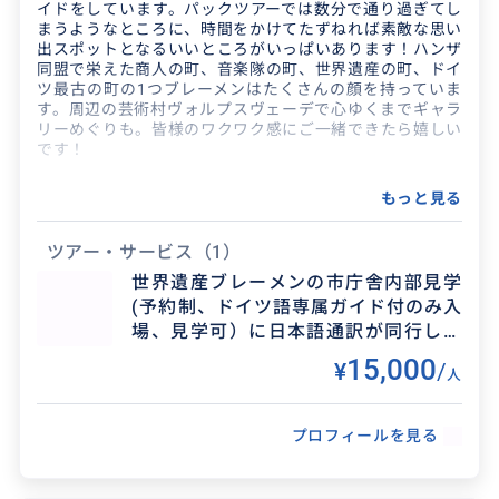
イドをしています。パックツアーでは数分で通り過ぎてし
まうようなところに、時間をかけてたずねれば素敵な思い
出スポットとなるいいところがいっぱいあります！ハンザ
同盟で栄えた商人の町、音楽隊の町、世界遺産の町、ドイ
ツ最古の町の1つブレーメンはたくさんの顔を持っていま
す。周辺の芸術村ヴォルプスヴェーデで心ゆくまでギャラ
リーめぐりも。皆様のワクワク感にご一緒できたら嬉しい
です！
もっと見る
ツアー・サービス
（1）
世界遺産ブレーメンの市庁舎内部見学
(予約制、ドイツ語専属ガイド付のみ入
得意なジャンル / 分野
場、見学可）に日本語通訳が同行しま
す！ブレーメン1日観光 市内観光スポ
専攻が西洋美術なので、美術館、建築物めぐり、
15,000
¥
/
人
ットめぐり、ショッピングガイド、美
工房での体験制作や、ドイツ語ガイドつきでな
術、博物館、劇場入場ＯＫ
いと入れない名所などでの通訳もＯＫ．又、数
プロフィールを見る
日間のスルー同行も自...