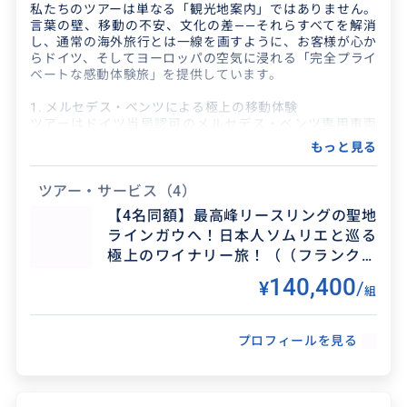
私たちのツアーは単なる「観光地案内」ではありません。
迅速な対応助かりました！
らえました
言葉の壁、移動の不安、文化の差——それらすべてを解消
し、通常の海外旅行とは一線を画すように、お客様が心か
2025/11/9
20代
らドイツ、そしてヨーロッパの空気に浸れる「完全プライ
2025/3/12
50代
ベートな感動体験旅」を提供しています。
前日にオンラインチケットを買おうとしたとこ
こちらの希望した時間に応じて内容をアレンジ
1. メルセデス・ベンツによる極上の移動体験
ろ、クレカ決済ができず、こちらのガイド様にチ
し、ミュンヘン市内をご案内していただき、大変
ツアーはドイツ当局認可のメルセデス・ベンツ専用車両
ケット手配を頼みました。LINEでスムーズにチケ
良かったです。
で、専属ドライバー（夫）による完全送迎付き。公共交通
もっと見る
ット発券してく...
機関の遅延や重い荷物の移動から解放されます。天候や足
腰に不安がある方も安心。車だからこそ辿り着ける穴場ス
ポットや絶景地点へ、最短ルートでエスコートします。
ツアー・サービス
（4）
【4名同額】最高峰リースリングの聖地
2. 元コンシェルジュによる心強いフルサポート
ラインガウへ！日本人ソムリエと巡る
元ホテルコンシェルジュでもあった日本人妻が、プラン作
成から当日の同行まで一貫して担当します。言葉の壁をゼ
極上のワイナリー旅！（（フランクフ
ロにするのはもちろん、レストランでの注文から急な心変
ルト発着・ホテル送迎付）
140,400
¥
/
わりまで、プライベート旅ならではの柔軟さで対応。日独
組
の文化比較を交えた多角的な案内は、ガイドブックを開く
だけでは決して辿り着けない「今のドイツ」の深層へと皆
様を誘います。
プロフィールを見る
3. ドイツ唯一！日本語開催のワイナリーツアー！
ドイツワインは「白の甘口」のイメージはもう数十年も前
のこと。ソムリエ兼ドイツワイン資格を持つ日本人妻が、