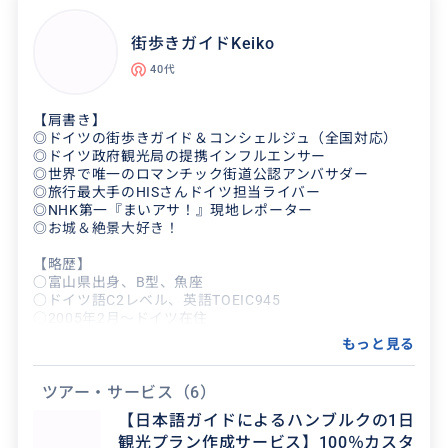
最新トレンドから最高級の赤ワインまでご案内。テイステ
ィングを交えて格付けの解説など、ビギナーからプロまで
街歩きガイドKeiko
幅広くお楽しみいただけます。
40代
4. 旅の後も続く「絆」と「記憶の資産」
私たちが最も誇りにしているのは、70％を超える高いリ
ピート率です。一度きりのツアーで終わるのではなく、現
【肩書き】
地で出会ったワインをご自宅へ発送するお手伝いをした
◎ドイツの街歩きガイド＆コンシェルジュ（全国対応）
り、帰国後も交流を続けさせていただいたりと、お客様と
◎ドイツ政府観光局の提携インフルエンサー
の絆も大切にしています。
◎世界で唯一のロマンチック街道公認アンバサダー
◎旅行最大手のHISさんドイツ担当ライバー
「あの時のワインの香り、あの街で見た夕日、あの店での
◎NHK第一『まいアサ！』現地レポーター
会話」——数年経っても色褪せない「記憶の資産」もお届
◎お城＆絶景大好き！
けできればと考えています。
【略歴】
プランニングから移動、滞在中のケアまで、欧州の旅にま
○富山県出身、B型、魚座
つわる全ての不安は私たちにお任せください。ドイツ、そ
○ドイツ語C2レベル、英語TOEIC945
してヨーロッパの地でお会いできる日を心より楽しみにし
○2005年2月〜ドイツ在住
ております。
○2006年4月〜日系大手物流企業で15年間勤務。同社で
もっと見る
は女性初のビジネスユニットリーダーとして海運部門のマ
ネジメントを担当。
○2021年6月脱サラ、フリーランスとして旅ガイドに転
ツアー・サービス
（6）
向。
【日本語ガイドによるハンブルクの1日
○2021年7月〜８月 ドイツ・ロマンチック街道をバック
観光プラン作成サービス】100％カスタ
パック徒歩一人旅で5週間かけて踏破。