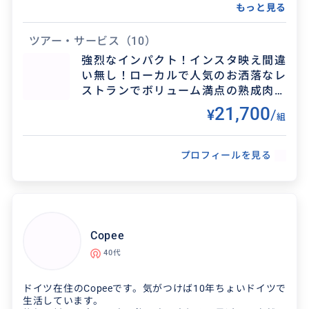
まで、貴方のやりたい事を幅広くサポート。
もっと見る
ありきたりな観光旅行ではなく
体験型のツアーであったり、
ツアー・サービス
（10）
ドイツ人の日常を経験できる
強烈なインパクト！インスタ映え間違
一歩踏み込んだミュンヘンをご提案。
い無し！ローカルで人気のお洒落なレ
またミュンヘンへの移住についても
ストランでボリューム満点の熟成肉ス
ご相談承ります。
テーキを堪能。※2名/組料金
21,700
¥
/
組
現在は本業がある為、
曜日や時間に制限がありますので
早めのお問い合わせをお願いいたします。
プロフィールを見る
Copee
40代
ドイツ在住のCopeeです。気がつけば10年ちょいドイツで
生活しています。
得意なジャンル / 分野