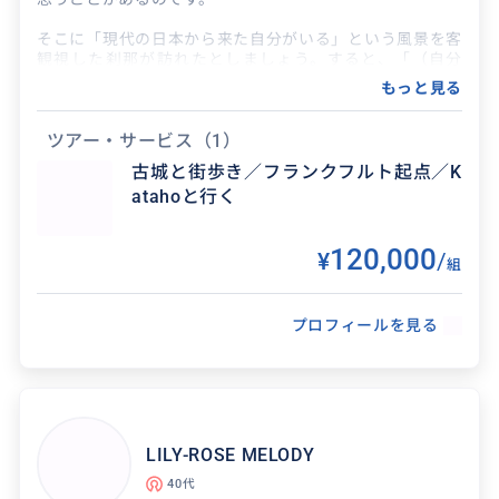
そこに「現代の日本から来た自分がいる」という風景を客
観視した刹那が訪れたとしましょう。すると、「（自分
得意なジャンル / 分野
が）異世界転生したかもー！」と感じる瞬間を体感するこ
もっと見る
とがあるのです。
お城、絶景、街歩き、ハイキング、ドイツグルメ
そういった旅のお手伝いを提供できれば幸いです。
ツアー・サービス
（1）
古城と街歩き／フランクフルト起点／K
得意なジャンル / 分野
atahoと行く
まるでアニメ・マンガに登場するような歴史地
120,000
¥
/
組
区/建築物/催事
プロフィールを見る
LILY-ROSE MELODY
40代