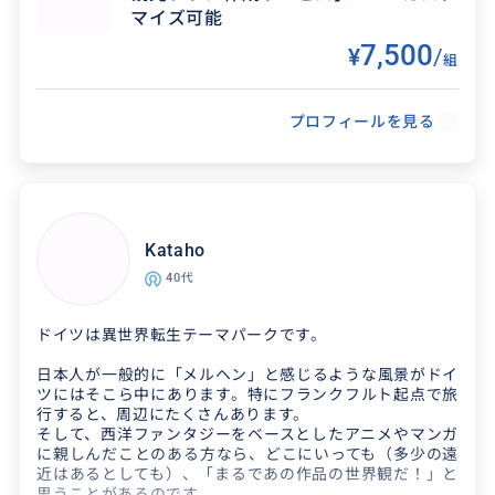
○2024年の目標は、もっともっとたくさんの旅と人を繋
マイズ可能
ぐこと。
7,500
¥
/
組
◯旅エッセイも出版しました！Amazonで好評発売中！
『そして私は旅人になった』
https://www.amazon.co.jp/gp/product/B09S5SDL5J/
得意なジャンル / 分野
プロフィールを見る
『35日間の徒歩旅がくれた35の大切な言葉たち』
夫婦で得意なジャンルはもちろん旅！ 私は特に
https://www.amazon.co.jp/gp/product/B0BWCPQG95
車に詳しく、妻はワインの専門家です。 ■ ワイ
『旅が紡ぐもの〜21の虹の物語』
ンのスペシャリスト（妻） ソムリエおよびドイ
https://www.amazon.co.jp/dp/B0DWC1SWQS/
ツワ...
Kataho
◯SNS
40代
X: @_keisroom
YouTube: @byKeiko
ドイツは異世界転生テーマパークです。
日本人が一般的に「メルヘン」と感じるような風景がドイ
ツにはそこら中にあります。特にフランクフルト起点で旅
行すると、周辺にたくさんあります。
そして、西洋ファンタジーをベースとしたアニメやマンガ
に親しんだことのある方なら、どこにいっても（多少の遠
近はあるとしても）、「まるであの作品の世界観だ！」と
思うことがあるのです。