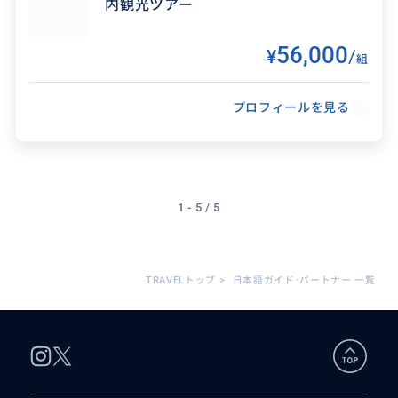
内観光ツアー
56,000
¥
/
組
プロフィールを見る
得意なジャンル / 分野
1 - 5 / 5
北欧雑貨、北欧家具とインテリア、北欧福祉政策
や施策、再生可能エネルギー、デンマークや王
家の歴史、デンマーク人の文化や考え方に関す
TRAVELトップ
>
日本語ガイド･パートナー 一覧
るご案内やご説明が得...
クチコミ