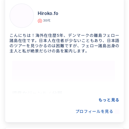
Hiroko.fo
30代
こんにちは！海外在住歴5年、デンマークの離島フェロー
諸島在住です。日本人在住者が少ないこともあり、日本語
のツアーを見つかるのは困難ですが、フェロー諸島出身の
主人と私が絶景だらけの島を案内します。
得意なジャンル / 分野
もっと見る
ハイキング／通訳（フェロー語・英語）／観光
プロフィールを見る
地巡り／写真（家族写真・ウェディング写真な
ど）