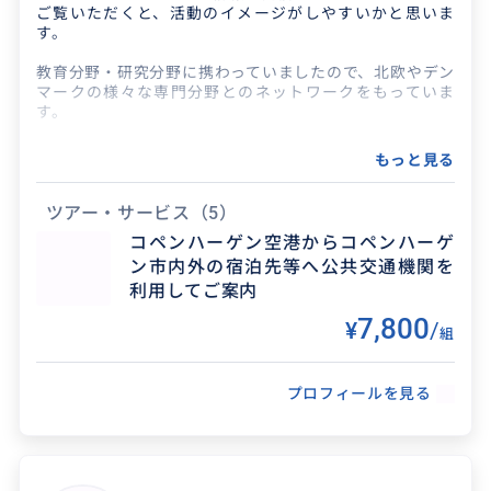
ご覧いただくと、活動のイメージがしやすいかと思いま
す。
教育分野・研究分野に携わっていましたので、北欧やデン
マークの様々な専門分野とのネットワークをもっていま
す。
現在はデンマークで活動していますので、ビジネス関連の
もっと見る
プロジェクトや案件のお手伝いも得意としています。
また、旅行全般のコーディネートも100件以上の経験があ
ツアー・サービス
（5）
り、市内散策、郊外のお城訪問、人気のカフェや雑貨店巡
コペンハーゲン空港からコペンハーゲ
り、最近注目されているデンマーク人の働きかた、生活や
ン市内外の宿泊先等へ公共交通機関を
暮らしを体験する滞在もアレンジ可能です。
ご興味持っていただけましたら、メッセージでお気軽にお
利用してご案内
声がけください。
7,800
¥
/
どうぞ宜しくお願いいたします！
組
プロフィールを見る