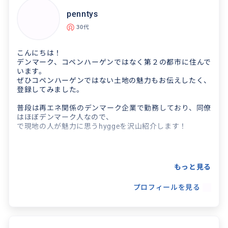
penntys
30代
得意なジャンル / 分野
こんにちは！
〇視察（教育関係、自治体、政府機関、施設、
デンマーク、コペンハーゲンではなく第２の都市に住んで
一般企業、団体・協会、専門家等） 〇調査（研
います。
ぜひコペンハーゲンではない土地の魅力もお伝えしたく、
究、ビジネス、シンクタンク等） 〇留学、移
登録してみました。
住、起業、インタ...
普段は再エネ関係のデンマーク企業で勤務しており、同僚
はほぼデンマーク人なので、
で現地の人が魅力に思うhyggeを沢山紹介します！
クチコミ
とても良かった！
もっと見る
2025/10/13
30代
プロフィールを見る
8人で利用させていただきました。丁寧にガイド
得意なジャンル / 分野
してくださり、大変満足の半日ツアーでした。あ