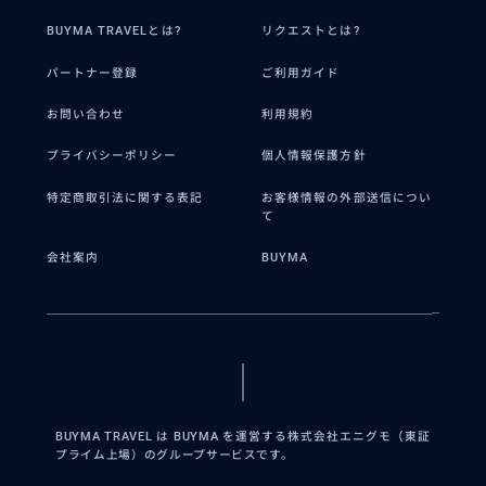
その国の生活や日常をみることができま
BUYMA TRAVELとは?
リクエストとは?
した！
パートナー登録
ご利用ガイド
2022/7/5
30代
お問い合わせ
利用規約
今回、デンマークに行った時にプライベートガイ
ドをお願いしました。 初めてのヨーロッパだった
プライバシーポリシー
個人情報保護方針
事、プライベートガイドを体験したくて利用しま
特定商取引法に関する表記
お客様情報の外部送信につい
した。 ...
て
会社案内
BUYMA
BUYMA TRAVEL は BUYMA を運営する株式会社エニグモ（東証
プライム上場）のグループサービスです。