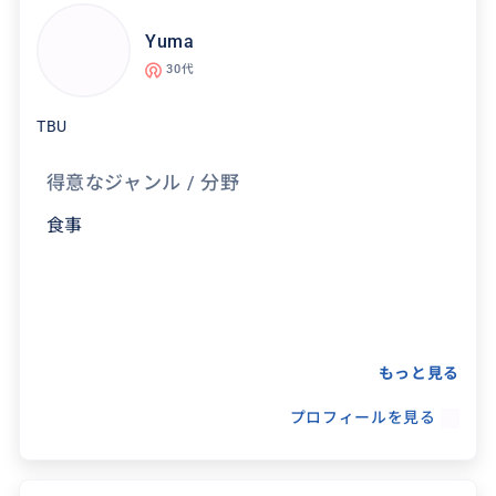
りがとうございました。
街なか在住なので、ほぼ毎日デパートやドラッ
グストアを散策しています。
Yuma
30代
TBU
得意なジャンル / 分野
食事
もっと見る
プロフィールを見る