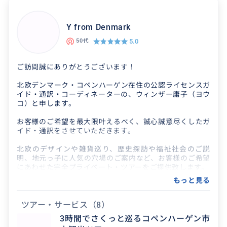
Y from Denmark
5.0
50代
ご訪問誠にありがとうございます！
北欧デンマーク・コペンハーゲン在住の公認ライセンスガ
イド・通訳・コーディネーターの、ウィンザー庸子（ヨウ
コ）と申します。
お客様のご希望を最大限叶えるべく、誠心誠意尽くしたガ
イド・通訳をさせていただきます。
北欧のデザインや雑貨巡り、歴史探訪や福祉社会のご説
明、地元っ子に人気の穴場のご案内など、お客様のご希望
にあわせた完全プライベート・ツアーをご提供致します。
もっと見る
日本から来て下さり、私のガイドツアーをお選び下さった
お客様に、デンマークの地で心に残る素敵な一日をお過ご
しいただき、お支払い下さった金額以上のご満足を感じて
ツアー・サービス
（8）
いただけますよう、精一杯努めますので、何卒よろしくお
3時間でさくっと巡るコペンハーゲン市
願い申し上げます。