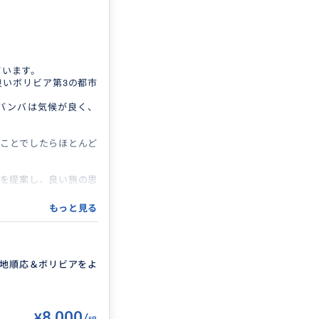
ごすのはもったいない
ください。
属するグループ「アナタ
しております。何卒ご
ています。
いボリビア第3の都市
ガイド #ウユニ塩湖
バンバは気候が良く、
のことでしたらほとんど
を提案し、良い旅の思
もっと見る
地順応＆ボリビアをよ
す。 他にはタリハ、
スなどの観光も承り
¥8,000
/