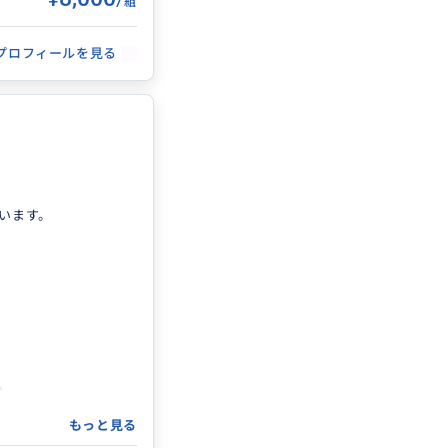
組
プロフィールを見る
、ツアー会社、ホテ
最適なコチャバンバ
パス観光
2025/8/22
に関する興味深い説
ました。そこからロ
います。
。
。
もっと見る