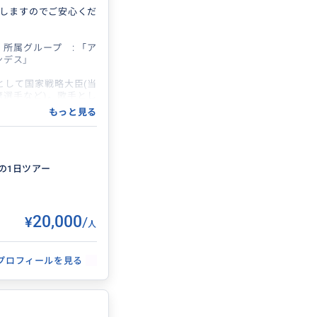
しますのでご安心くだ
所属グループ : 「ア
ンデス」
として国家戦略大臣(当
遼選手など)。歌手とし
「秋元広行」で検索頂
もっと見る
ウユニ塩湖や鉱山へ、
土へ行かせていただきま
エルネスト」の撮影に
の1日ツアー
をいたしました。202
のウユニ塩湖での撮影
¥20,000
/
人
てもたまに活動してお
プロフィールを見る
カーニバル専用グループにボ
味のある方はグループ