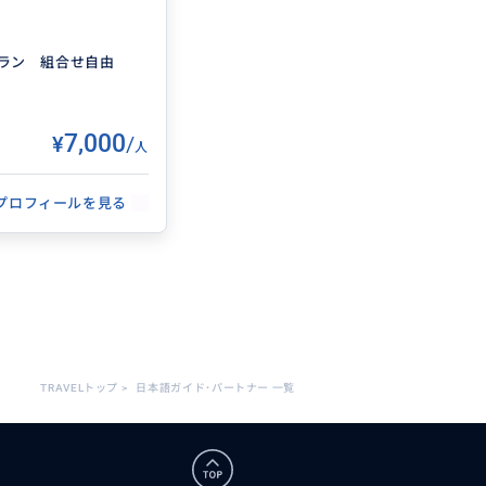
でご購入頂けます。
ラン 組合せ自由
¥7,000
/
人
プロフィールを見る
スポーツ全般、特にサ
の関係で日々チェッ
TRAVELトップ
>
日本語ガイド･パートナー 一覧