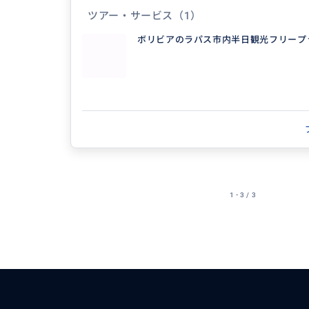
まるべく薬の処方をお勧めいたします。
ツアー・サービス
（1）
アルパカ製品やお勧めレストラン、お土産も特別料金
ボリビアのラパス市内半日観光フリープ
得意なジャンル / 分野
100ヵ国程旅行してきたので地理ですかね。
1 - 3 / 3
ッカーが好きです。 歴史、経済情勢も旅行業
クはしています。