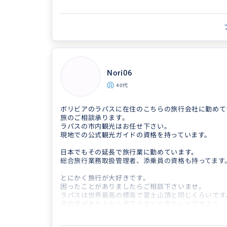
得意なジャンル / 分野
クチコミ
ボリビア国内航空会社を始めとする交通機関
ルの手配などなんでも承ります。高地順応に
現地在住のガイドが案内するリアルなラ
滞在中のまちあるきは地元民ならで...
Nori06
30代
40代
ホテルで合流後に、タクシーで月の谷へ。月の谷
明があり、その後はタクシーでラパス市内へ戻り
ボリビアのラパスに在住のこちらの旅行会社に勤めて
ープウェイを乗り継ぎなが...
旅のご相談承ります。
ラパスの市内観光はお任せ下さい。
現地での公式観光ガイドの資格を持っています。
日本でもその延長で旅行業に勤めています。
総合旅行業務取扱管理者、添乗員の資格も持ってます
とにかく旅行が大好きです。
困ったことがありましたらご相談下さいませ。
ラパスは世界最高の標高で富士山頂と同じくらいです
高低差があり上から見下ろすと大変キレイですよ♪
特に夜景は世界一と言っても過言ではないですね。
ただ高山病にはお気をつけ下さい。