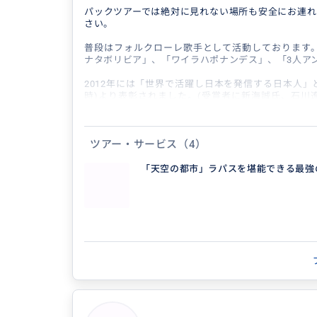
パックツアーでは絶対に見れない場所も安全にお連れ
さい。
普段はフォルクローレ歌手として活動しております。
ナタボリビア」、「ワイラハポナンデス」、「3人ア
2012年には「世界で活躍し日本を発信する日本人」
時)より表彰されました。(受賞者に新海誠氏、石川
てタモリさんからもお褒めいただきました。私の名前
ければ素性をお分かりいただけると思います。
ツアー・サービス
（4）
通訳としてはこれまで、日本企業様の技術通訳として
日本大使館&JICA様とは折りあるごとにボリビア全
した。映画通訳として、キューバで撮影された映画「
「天空の都市」ラパスを堪能できる最強
同行し、主演のオダギリジョーさんの通訳や美術通訳
3年には森七菜さん主演の邦画「４月になれば君は」
に通訳として参加しました。
さらには高山病などで入院される方々の医療通訳とし
ります。
2月2～4週目から全国で行われるカーニバルでは、
「ロスオルビダードス(Los Olvidados)」という
ーカルとして参加しております。
昔懐かしのボリビア音楽を演奏しますので、音楽に興
の練習やテレビ局などにも特別にご招待できます。