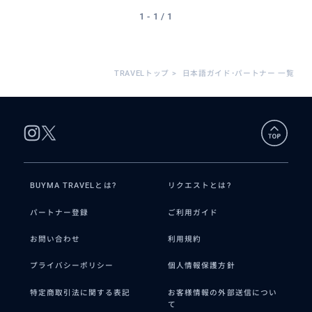
1 - 1 / 1
得意なジャンル / 分野
TRAVELトップ
>
日本語ガイド･パートナー 一覧
現地での交渉も得意なので、お土産や現地買い
付け等に関してもお任せください。ヨルダンの
美味しい食材やスイーツもご案内できます。
BUYMA TRAVELとは?
リクエストとは?
パートナー登録
ご利用ガイド
お問い合わせ
利用規約
プライバシーポリシー
個人情報保護方針
特定商取引法に関する表記
お客様情報の外部送信につい
て