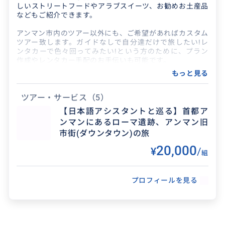
しいストリートフードやアラブスイーツ、お勧めお土産品
などもご紹介できます。
アンマン市内のツアー以外にも、ご希望があればカスタム
ツアー致します。ガイドなしで自分達だけで旅したい!レ
ンタカーで色々回ってみたい!という方のために、プラン
作成やレンタカー手配のお手伝いも可能です。
もっと見る
【サービス例】
レストラン、レンタカー、ツアー予約代行
空港からホテルまでの送迎
ツアー・サービス
（5）
ホテルから目的地までの送迎
【日本語アシスタントと巡る】首都ア
アンマン市内ミニツアー
ンマンにあるローマ遺跡、アンマン旧
スーク(市場)、お土産品購入同行 他
市街(ダウンタウン)の旅
楽しいご旅行になるよう、丁寧な取引を心がけています。
20,000
¥
/
是非、お気軽にご相談ください。
組
プロフィールを見る