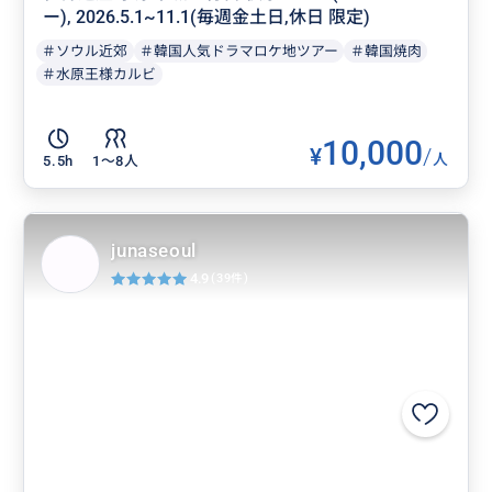
ー), 2026.5.1~11.1(毎週金土日,休日 限定)
＃ソウル近郊
＃韓国人気ドラマロケ地ツアー
＃韓国焼肉
＃水原王様カルビ
10,000
¥
/
人
5.5h
1〜8人
junaseoul
4.9
(39件)