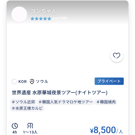
ヨンちゃん
4.9
(34件)
プライベート
ソウル
KOR
世界遺産 水原華城夜景ツアー(ナイトツアー)
＃ソウル近郊
＃韓国人気ドラマロケ地ツアー
＃韓国焼肉
＃水原王様カルビ
8,500
¥
/
人
4h
1〜13人