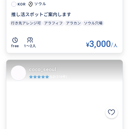
ソウル
KOR
推し活スポットご案内します
行き先アレンジ可
アラフィフ
アラカン
ソウル穴場
3,000
¥
/
人
free
1〜2人
coco_seoul
5.0
(216件)