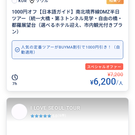
相乗り
ソウル
KOR
1000円オフ【日本語ガイド】南北境界線DMZ半日
ツアー（統一大橋・第３トンネル見学・自由の橋・
都羅展望台（選べるホテル迎え、市内観光付きプラ
ン）
人気の定番ツアーがBUYMA割引で1000円引き！（自
動適用）
スペシャルオファー
¥7,200
6,200
¥
/
人
7h
I LOVE SEOUL TOUR
5.0
(6件)