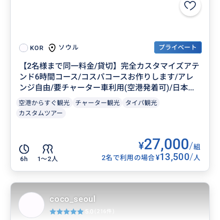
プライベート
ソウル
KOR
【2名様まで同一料金/貸切】完全カスタマイズアテ
ンド6時間コース/コスパコースお作りします/アレ
ンジ自由/要チャーター車利用(空港発着可)/日本...
空港からすぐ観光
チャーター観光
タイパ観光
カスタムツアー
27,000
¥
/
組
13,500
/
¥
2名で利用の場合
人
6h
1〜2人
coco_seoul
5.0
(216件)