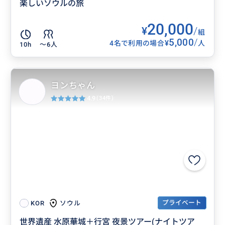
楽しいソウルの旅
20,000
¥
/
組
5,000
/
¥
4名で利用の場合
人
10h
〜6人
ヨンちゃん
4.9
(34件)
プライベート
ソウル
KOR
世界遺産 水原華城＋行宮 夜景ツアー(ナイトツア