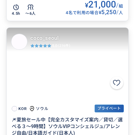
21,000
¥
/
組
5,250
/
¥
4名で利用の場合
人
4.5h
〜6人
coco_seoul
5.0
(216件)
プライベート
ソウル
KOR
🎆夏旅セール中【完全カスタマイズ案内／貸切／選
べる３～9時間】ソウルVIPコンシェルジュ/アレン
ジ自由/日本語ガイド(日本人)