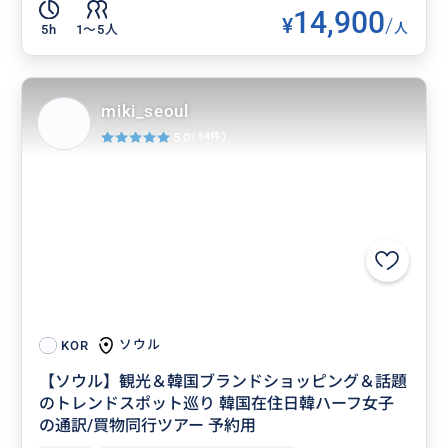
14,900
¥
/
人
5h
1〜5人
miki_seoul
5.0
(34件)
ソウル
KOR
【ソウル】観光＆韓国ブランドショッピング＆話題
のトレンドスポット巡り 韓国在住日韓ハーフ女子
の通訳/買物同行ツアー 予約用