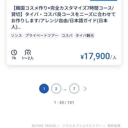
【韓国コスメ作り+完全カスタマイズ7時間コース/
貸切】タイパ・コスパ良コースをニーズに合わせて
お作りします/アレンジ自由/日本語ガイド(日本
人)...
ソンス
プライベートツアー
コスパ
タイパ観光
17,900
¥
/
人
7h
1〜2人
…
1
2
7
1 - 20 / 131
BUYMA TRAVEL
>
ソウルオプショナルツアー
>
検索結果