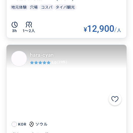
地元体験
穴場
コスパ
タイパ観光
12,900
¥
/
人
3h
1〜2人
hara-cyan
5.0
(29件)
ソウル
KOR