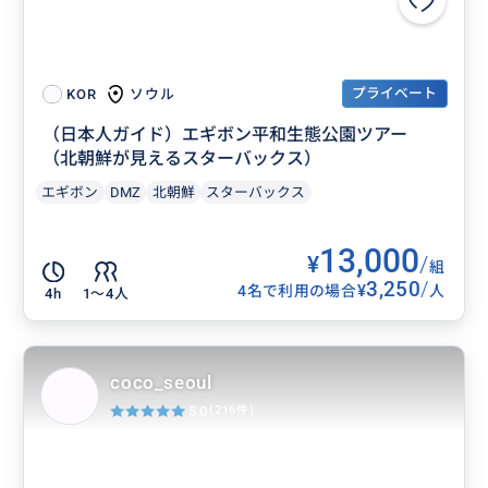
プライベート
ソウル
KOR
（日本人ガイド）エギボン平和生態公園ツアー
（北朝鮮が見えるスターバックス）
エギボン
DMZ
北朝鮮
スターバックス
13,000
¥
/
組
3,250
/
¥
4名で利用の場合
人
4h
1〜4人
coco_seoul
5.0
(216件)