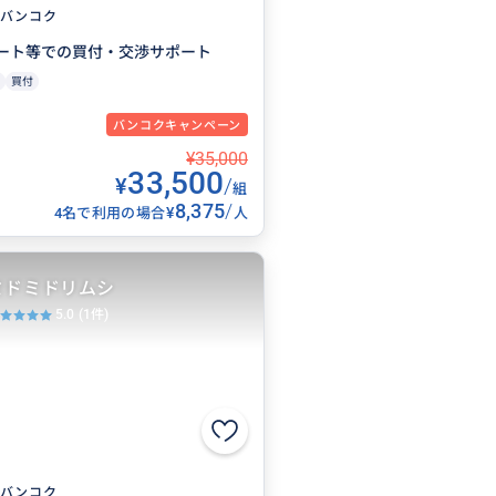
バンコク
ート等での買付・交渉サポート
買付
バンコクキャンペーン
¥35,000
33,500
¥
/
組
8,375
/
¥
4名で利用の場合
人
ミドミドリムシ
5.0
(1件)
バンコク