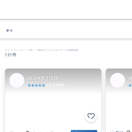
タイ
タイ ツアー（4ページ目） | 現地オプショナルツアーの検索結果
121件
AISHIN TOUR
c
4.9
(279件)