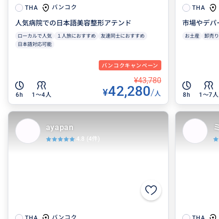
バンコク
THA
THA
人気病院での日本語美容整形アテンド
市場やデパ
ローカルで人気
１人旅におすすめ
友達同士におすすめ
お土産
卸売り
日本語対応可能
バンコクキャンペーン
¥43,780
42,280
¥
/
人
6h
1〜4人
8h
1〜7人
ayapan
4.8
(4件)
バンコク
THA
THA