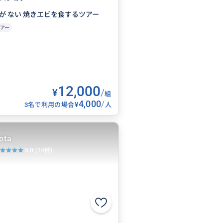
が ない 焼きエビを食するツアー
アー
12,000
¥
/
組
4,000
/
¥
3名で利用の場合
人
ota
5.0
(14件)