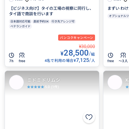
【ビジネス向け】タイの工場の視察に同行し、
まずい わけ
タイ語で商談を行います
オプショナルツ
日本語対応可能
直前予約OK
行き先アレンジ可
ベテランガイド
バンコクキャンペーン
¥30,000
28,500
¥
/
組
7,125
/
¥
4名で利用の場合
人
7h
free
free
〜3人
ミドミドリムシ
K
5.0
(1件)