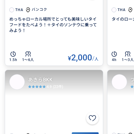
バンコク
THA
THA
めっちゃローカル場所でとっても美味しいタイ
タイのロー
フードをたべよう！＋タイのソンテウに乗って
みよう！
2,000
¥
/
人
1.5h
1〜6人
4h
1〜3人
あきらBKK
4.9
(22件)