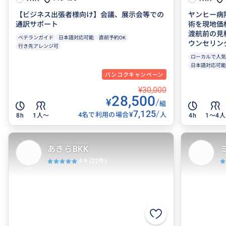
【ビジネス出張者様向け】会議、展示会等での
ヤンヒー病
通訳サポート
術を現地価
渡航前の見
ベテランガイド
日本語対応可能
直前予約OK
ウンセリング
行き先アレンジ可
ローカルで人気
日本語対応可能
バンコクキャンペーン
¥30,000
28,500
¥
/
組
7,125
/
¥
4名で利用の場合
人
8h
1人〜
4h
1〜4人
あきらBKK
4.9
(22件)