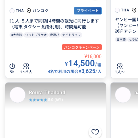
THA
バンコク
THA
プライベート
ヤンヒー国
[１人-５人まで同額] 4時間の観光に同行します
【ヤンヒー
（電車,タクシー,船を利用)、時間延可能
送迎アテン
3大寺院
ワットプラケオ
夜遊び
ナイトライフ
日本語
セラピ
バンコクキャンペーン
¥16,000
14,500
¥
/
組
3,625
/
¥
4名で利用の場合
人
5h
1〜5人
1人〜
Roura Thailand
n
5.0
(6件)