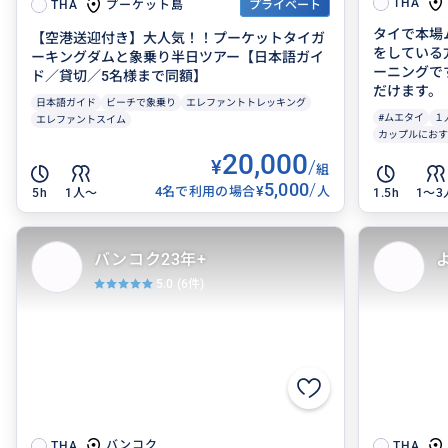
THA
プーケット島
THA
プライベート
タイで本場
【空港送迎付き】大人気！！プーケットタイガ
をしている
ーキングダムと象乗り半日ツアー【日本語ガイ
ーニングで
ド／貸切／5名様まで同額】
だけます。
日本語ガイド
ビーチで象乗り
エレファントトレッキング
#ムエタイ
１
エレファントスイム
カップルにおす
20,000
¥
/
組
5,000
/
¥
4名で利用の場合
人
5h
1人〜
1.5h
1〜3
バンコク23年+
5.0
(6件)
バンコク
THA
THA