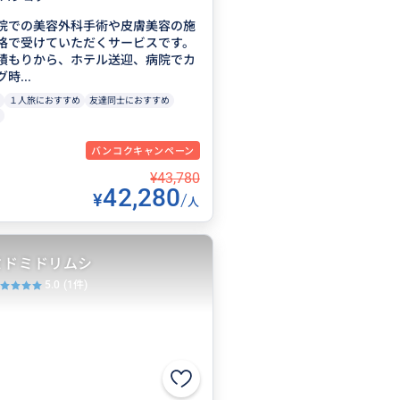
院での美容外科手術や皮膚美容の施
格で受けていただくサービスです。
積もりから、ホテル送迎、病院でカ
時...
１人旅におすすめ
友達同士におすすめ
バンコクキャンペーン
¥43,780
42,280
¥
/
人
ミドミドリムシ
5.0
(1件)