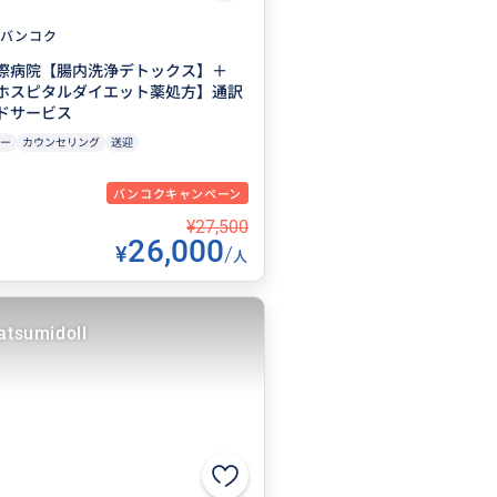
バンコク
際病院【腸内洗浄デトックス】＋
ホスピタルダイエット薬処方】通訳
ドサービス
ー
カウンセリング
送迎
バンコクキャンペーン
¥27,500
26,000
¥
/
人
atsumidoll