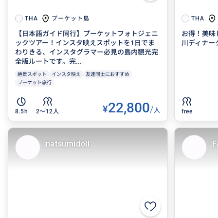
プーケット島
THA
THA
【日本語ガイド同行】プーケットフォトジェニ
お得！美味
ックツアー！インスタ映えスポットを1日でま
川ディナー
わりきる、インスタグラマー必見の島内観光完
全版ルートです。完...
絶景スポット
インスタ映え
友達同士におすすめ
プーケット旅行
22,800
¥
/
人
8.5h
2〜12人
free
natsumidoll
F