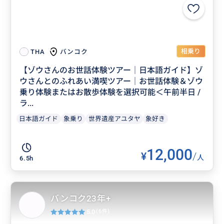
相乗り
バンコク
THA
【ゾウさんのお世話体験ツアー｜日本語ガイド】ゾ
ウさんとのふれあい満喫ツアー｜お世話体験＆ゾウ
乗り体験またはお散歩体験を選択可能＜午前半日 /
ラ...
日本語ガイド
象乗り
世界遺産アユタヤ
象好き
12,000
¥
/
人
6.5h
バンコク23年+
5.0
(6件)