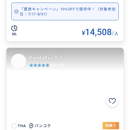
「夏旅キャンペーン」10%OFFで提供中！（対象参加
日：7/17-8/31）
14,508
¥
/
人
9h
PandaBusタイ
5.0
(18件)
相乗り
バンコク
THA