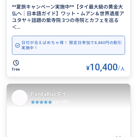
**夏旅キャンペーン実施中**【タイ最大級の黄金大
仏へ｜日本語ガイド】ワット・ムアン＆世界遺産ア
ユタヤ＋話題の紫寺院 3つの寺院とカフェを巡る
＜...
日付が合えばめちゃ得！ 限定日参加で8,840円の割引
実施中！
10,400
¥
/
人
free
PandaBusタイ
5.0
(18件)