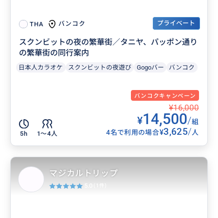
プライベート
バンコク
THA
スクンビットの夜の繁華街／タニヤ、パッポン通り
の繁華街の同行案内
日本人カラオケ
スクンビットの夜遊び
Gogoバー
バンコク
バンコクキャンペーン
¥16,000
14,500
¥
/
組
3,625
/
¥
4名で利用の場合
人
5h
1〜4人
マジカルトリップ
5.0
(1件)