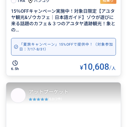
相乗り
バンコク
THA
15％OFFキャンペーン実施中！対象日限定【アユタ
ヤ観光&ゾウカフェ｜日本語ガイド】ゾウが遊びに
来る話題のカフェ＆３つのアユタヤ遺跡観光！象と
の...
「夏旅キャンペーン」15%OFFで提供中！（対象参加
日：7/17-8/31）
10,608
¥
/
人
6.5h
アットプーケット
5.0
(2件)