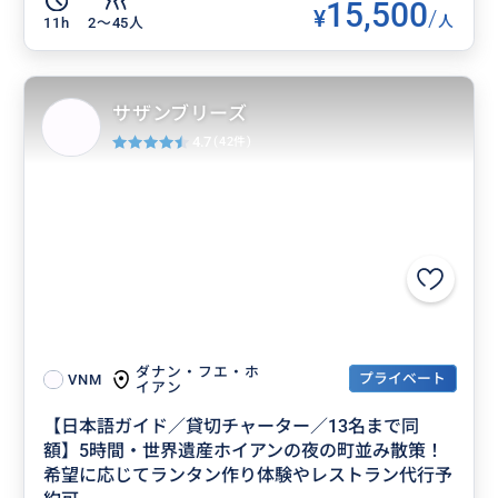
15,500
¥
/
人
11h
2〜45人
サザンブリーズ
4.7
(42件)
ダナン・フエ・ホ
プライベート
VNM
イアン
【日本語ガイド／貸切チャーター／13名まで同
額】5時間・世界遺産ホイアンの夜の町並み散策！
希望に応じてランタン作り体験やレストラン代行予