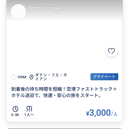
Shimizu travel
ダナン・フエ・ホ
プライベート
VNM
イアン
到着後の待ち時間を短縮！空港ファストトラック＋
ホテル送迎で、快適・安心の旅をスタート。
3,000
¥
/
人
0.5h
1人〜