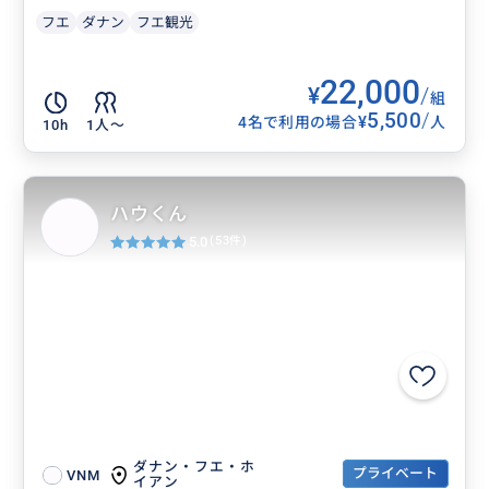
フエ
ダナン
フエ観光
22,000
¥
/
組
5,500
/
¥
4名で利用の場合
人
10h
1人〜
ハウくん
5.0
(53件)
ダナン・フエ・ホ
プライベート
VNM
イアン