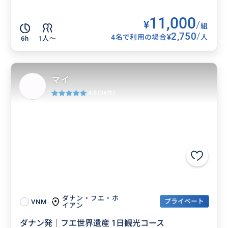
11,000
¥
/
組
2,750
/
¥
4名で利用の場合
人
6h
1人〜
マイ
4.8
(36件)
ダナン・フエ・ホ
プライベート
VNM
イアン
ダナン発｜フエ世界遺産 1日観光コース