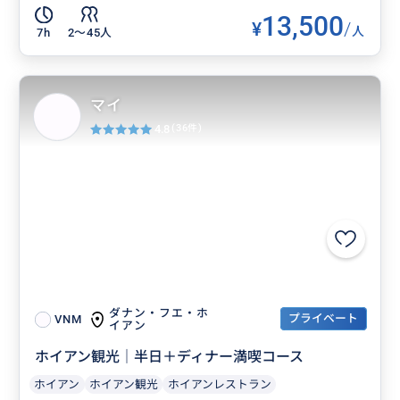
13,500
¥
/
人
7h
2〜45人
マイ
4.8
(36件)
ダナン・フエ・ホ
プライベート
VNM
イアン
ホイアン観光｜半日＋ディナー満喫コース
ホイアン
ホイアン観光
ホイアンレストラン