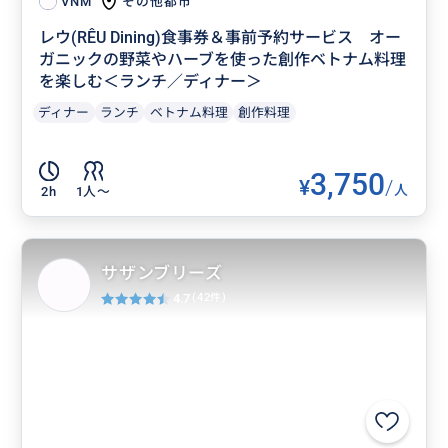
その他都市
VNM
レウ(RÊU Dining)食事券＆事前予約サービス オー
ガニックの野菜やハーブを使った創作ベトナム料理
を楽しむ＜ランチ／ディナー＞
ディナー
ランチ
ベトナム料理
創作料理
3,750
¥
/
人
2h
1人〜
サザンブリーズ
4.7
(42件)