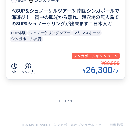
シンガポール
SGP
≪SUP＆シュノーケルツアー≫ 南国シンガポールで
海遊び！ 街中の観光から離れ、超穴場の無人島で
のSUP&シュノーケリングが出来ます！日本人ガ...
SUP体験
シュノーケリングツアー
マリンスポーツ
シンガポール旅行
シンガポールキャンペーン
¥28,000
26,300
¥
/
人
5h
2〜6人
1 - 1 / 1
BUYMA TRAVEL
>
シンガポールオプショナルツアー
>
検索結果