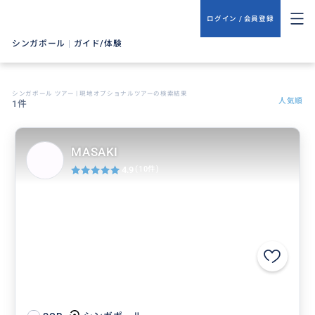
ログイン / 会員登録
シンガポール
|
ガイド/体験
シンガポール ツアー | 現地オプショナルツアーの検索結果
人気順
1件
MASAKI
4.9
(10件)