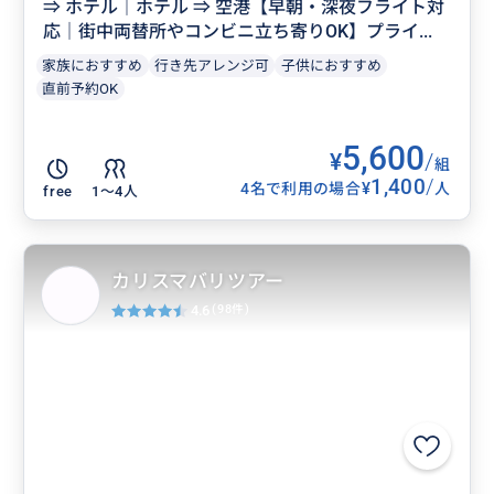
⇒ ホテル｜ホテル ⇒ 空港【早朝・深夜フライト対
応｜街中両替所やコンビニ立ち寄りOK】プライ...
家族におすすめ
行き先アレンジ可
子供におすすめ
直前予約OK
5,600
¥
/
組
1,400
/
¥
4名で利用の場合
人
free
1〜4人
カリスマバリツアー
4.6
(98件)