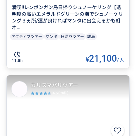
満喫‼️レンボンガン島日帰りシュノーケリング【透
明度の高いエメラルドグリーンの海でシュノーケリ
ング３ヵ所/運が良ければマンタに出会えるかも‼】
オ...
アクティブツアー
マンタ
日帰りツアー
離島
21,100
¥
/
人
11.5h
カリスマバリツアー
4.6
(98件)