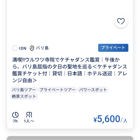
プライベート
バリ島
IDN
満喫‼️ウルワツ寺院でケチャダンス鑑賞｜午後か
ら、バリ島屈指の夕日の聖地を巡る＜ケチャダンス
鑑賞チケット付｜貸切｜日本語｜ホテル送迎｜アレ
ンジ自由＞
バリ島ツアー
プライベートツアー
パワースポット
絶景スポット
5,600
¥
/
人
7h
1人〜