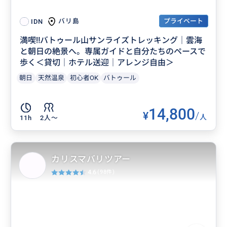
プライベート
バリ島
IDN
満喫‼️バトゥール山サンライズトレッキング｜雲海
と朝日の絶景へ。専属ガイドと自分たちのペースで
歩く＜貸切｜ホテル送迎｜アレンジ自由＞
朝日
天然温泉
初心者OK
バトゥール
14,800
¥
/
人
11h
2人〜
カリスマバリツアー
4.6
(98件)