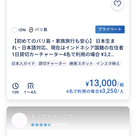
プライベート
バリ島
IDN
【初めてのバリ島・家族旅行も安心】 日本生ま
れ・日本語対応、現在はインドネシア国籍の在住者
1日貸切カーチャーター4名で利用の場合 ¥3,2...
日本人ガイド
貸切チャーター
絶景スポット
インスタ映え
13,000
¥
/
組
3,250
/
¥
4名で利用の場合
人
10h
1〜4人
カリスマバリツアー
4.6
(98件)