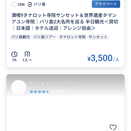
プライベート
バリ島
IDN
満喫‼️タナロット寺院サンセット＆世界遺産タマン
アユン寺院｜バリ島2大名所を巡る 半日観光＜貸切
｜日本語｜ホテル送迎｜アレンジ自由＞
バリ島観光
バリ島ツアー
タナロット寺院
サンセット
3,500
¥
/
人
7h
1人〜
カリスマバリツアー
4.6
(98件)