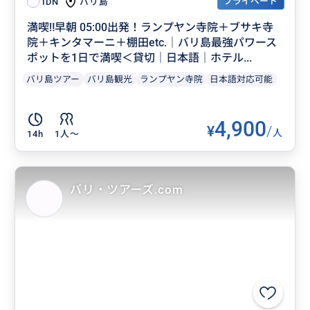
プライベート
バリ島
IDN
満喫‼️早朝 05:00出発！ランプヤン寺院＋ブサキ寺
院＋キンタマーニ＋棚田etc.｜バリ島最強パワース
ポットを1日で満喫＜貸切｜日本語｜ホテル...
バリ島ツアー
バリ島観光
ランプヤン寺院
日本語対応可能
4,900
¥
/
人
14h
1人〜
バリ・ツアーズ.com