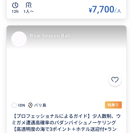
7,700
¥
/
人
12h
1人〜
Blue Season Bali
相乗り
バリ島
IDN
【プロフェッショナルによるガイド】少人数制、ウ
ミガメ遭遇高確率のパダンバイシュノーケリング
【高透明度の海で3ポイント＋ホテル送迎付+ラン