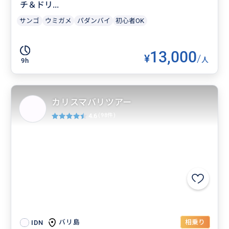
チ＆ドリ...
サンゴ
ウミガメ
パダンバイ
初心者OK
13,000
¥
/
人
9h
カリスマバリツアー
4.6
(98件)
相乗り
バリ島
IDN