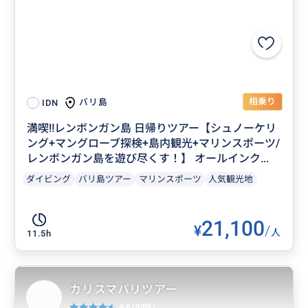
相乗り
バリ島
IDN
満喫‼️レンボンガン島 日帰りツアー【シュノーケリ
ング+マングローブ探検+島内観光+マリンスポーツ/
レンボンガン島を遊び尽くす！】 オールインク...
ダイビング
バリ島ツアー
マリンスポーツ
人気観光地
21,100
¥
/
人
11.5h
カリスマバリツアー
4.6
(98件)