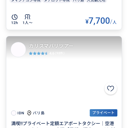
タマンアユン寺院
タナロット寺院
バリ島
人気観光地
7,700
¥
/
人
12h
1人〜
カリスマバリツアー
4.6
(98件)
プライベート
バリ島
IDN
満喫‼️プライベート定額エアポートタクシー｜空港