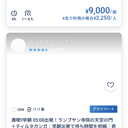
9,000
¥
/
組
2,250
/
¥
4名で利用の場合
人
6h
1〜4人
カリスマバリツアー
4.6
(98件)
プライベート
バリ島
IDN
満喫‼️早朝 05:00出発！ランプヤン寺院の天空の門
＋ティルタガンガ｜早朝出発で待ち時間を短縮｜奇