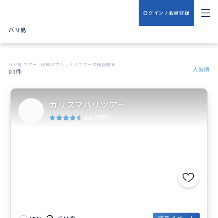
ログイン / 会員登録
バリ島
バリ島 ツアー | 現地オプショナルツアーの検索結果
人気順
91件
カリスマバリツアー
4.6
(98件)