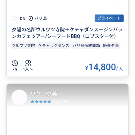
プライベート
バリ島
IDN
夕陽の名所ウルワツ寺院＋ケチャダンス＋ジンバラ
ンカフェツアー/シーフードBBQ（ロブスター付）
ウルワツ寺院
ケチャックダンス
バリ島伝統舞踊
絶景夕陽
14,800
¥
/
人
7h
1人〜
ワヤン恵美
4.9
(37件)