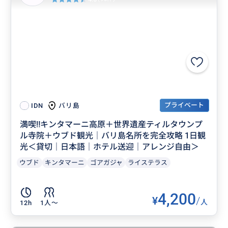
プライベート
バリ島
IDN
満喫‼️キンタマーニ高原＋世界遺産ティルタウンプ
ル寺院＋ウブド観光｜バリ島名所を完全攻略 1日観
光＜貸切｜日本語｜ホテル送迎｜アレンジ自由＞
ウブド
キンタマーニ
ゴアガジャ
ライステラス
4,200
¥
/
人
12h
1人〜