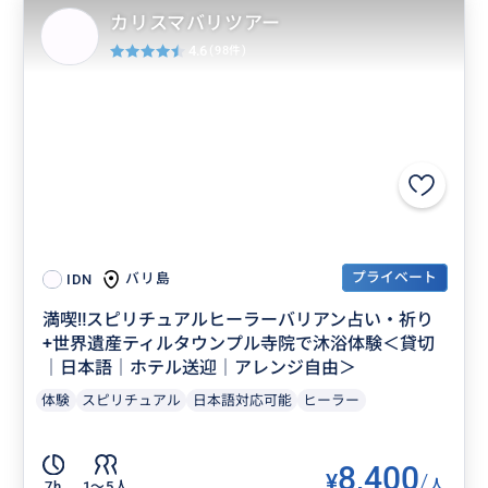
カリスマバリツアー
4.6
(98件)
プライベート
バリ島
IDN
満喫‼️スピリチュアルヒーラーバリアン占い・祈り
+世界遺産ティルタウンプル寺院で沐浴体験＜貸切
｜日本語｜ホテル送迎｜アレンジ自由＞
体験
スピリチュアル
日本語対応可能
ヒーラー
8,400
¥
/
人
7h
1〜5人