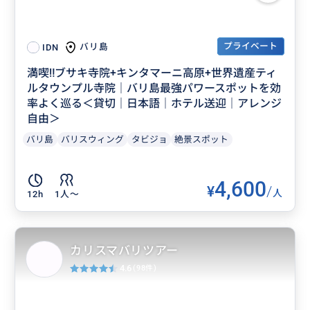
プライベート
バリ島
IDN
満喫‼️ブサキ寺院+キンタマーニ高原+世界遺産ティ
ルタウンプル寺院｜バリ島最強パワースポットを効
率よく巡る＜貸切｜日本語｜ホテル送迎｜アレンジ
自由＞
バリ島
バリスウィング
タビジョ
絶景スポット
4,600
¥
/
人
12h
1人〜
カリスマバリツアー
4.6
(98件)