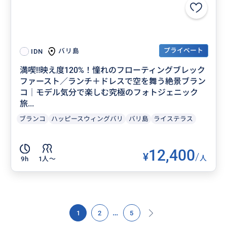
プライベート
バリ島
IDN
満喫‼️映え度120%！憧れのフローティングブレック
ファースト／ランチ＋ドレスで空を舞う絶景ブラン
コ｜モデル気分で楽しむ究極のフォトジェニック
旅...
ブランコ
ハッピースウィングバリ
バリ島
ライステラス
12,400
¥
/
人
9h
1人〜
…
1
2
5