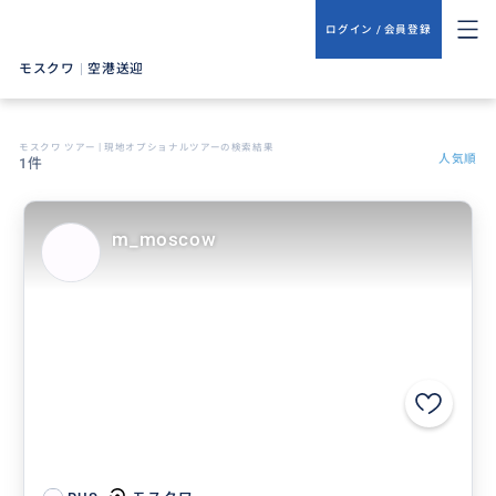
ログイン / 会員登録
モスクワ
|
空港送迎
モスクワ ツアー | 現地オプショナルツアーの検索結果
人気順
1件
m_moscow