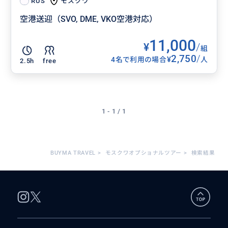
モスクワ
RUS
空港送迎（SVO, DME, VKO空港対応）
11,000
¥
/
組
2,750
/
¥
4名で利用の場合
人
2.5h
free
1 - 1 / 1
BUYMA TRAVEL
>
モスクワオプショナルツアー
>
検索結果