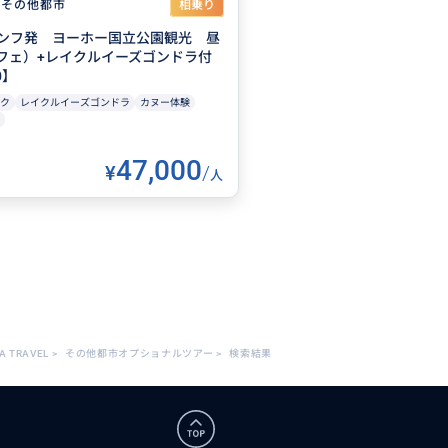
その他都市
相乗り
ンフ発 ヨーホー国立公園観光 昼
フェ）+レイクルイーズゴンドラ付
0】
ク
レイクルイーズゴンドラ
カヌー体験
47,000
¥
/
人
A TRAVEL
>
その他都市オプショナルツアー
>
検索結果