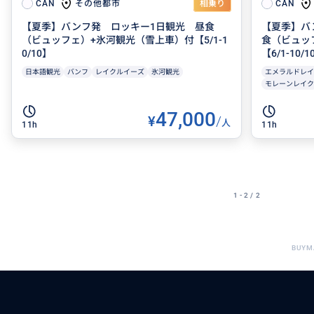
その他都市
CAN
相乗り
CAN
【夏季】バンフ発 ロッキー1日観光 昼食
【夏季】バ
（ビュッフェ）+氷河観光（雪上車）付【5/1-1
食（ビュッ
0/10】
【6/1-10/1
日本語観光
バンフ
レイクルイーズ
氷河観光
エメラルドレイ
モレーンレイク
47,000
¥
/
人
11h
11h
1 - 2 / 2
BUYM