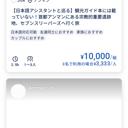
アンマン
JOR
【日本語アシスタントと巡る】観光ガイド本には載
っていない！首都アンマンにある宗教的重要遺跡
地、セブンスリーパーズへ行く旅
日本語対応可能
友達同士におすすめ
家族におすすめ
カップルにおすすめ
10,000
¥
/
組
3,333
/
¥
3名で利用の場合
人
2.5h
1〜3人
Amman.Jo