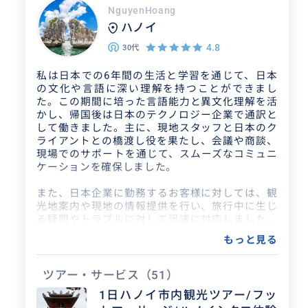
NguyenHoang
ハノイ
4.8
30代
私は日本での6年間の生活と学習を通じて、日本
の文化や言語に深い理解を持つことができまし
た。この期間に培った言語能力と異文化理解を活
かし、帰国後は日本のテクノロジー企業で通訳と
して働きました。主に、現地スタッフと日本のク
ライアントとの橋渡し役を果たし、会議や商談、
現場でのサポートを通じて、スムーズなコミュニ
ケーションを確保しました。
また、日本企業に勤務するお客様に対しては、観
光地案内や現地の情報提供を行い、旅行中に生じ
る疑問やトラブルに対して迅速に対応しました。
お客様のニーズを的確に把握し、最適な解決策を
もっと見る
提案することに重点を置きました。
その後、ベトナムの旅行会社でチームリーダーと
ツアー・サービス
（51）
しての役割を担いました。私の担当は、日本から
1日ハノイ市内観光ツアー/フッ
のお客様に向けて、旅行の手配や観光ガイドサー