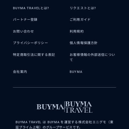
ュニケーションを円滑にし、業務の進捗管理や問
BUYMA TRAVELとは?
リクエストとは?
題解決に積極的に関わりました。その結果、業務
効率が向上し、顧客満足度の向上にも貢献しまし
た。
パートナー登録
ご利用ガイド
お問い合わせ
利用規約
プライバシーポリシー
個人情報保護方針
特定商取引法に関する表記
お客様情報の外部送信につい
て
会社案内
BUYMA
得意なジャンル / 分野
BUYMA TRAVEL は BUYMA を運営する株式会社エニグモ（東
ベトナムの北部ツアーが営業しています。
証プライム上場）のグループサービスです。