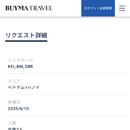
ログイン / 会員登録
リクエスト詳細
ニックネーム
KEI_BM_5BR
エリア
ベトナム>ハノイ
候補日
2025/6/10
人数
女性2人