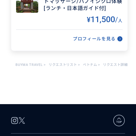
トマッサージ/ハノイシクロ体験
ビスを提供することでした。航空券の手配、入国
手続き、ホテル予約、観光地案内などの業務を一
[ランチ・日本語ガイド付]
手に引き受け、効率的で快適な旅行体験を提供し
11,500
¥
/
ました。インターネットや電話を活用して、迅速
人
かつ確実な情報提供と手配を行い、さまざまな要
望に応えることが求められました。
プロフィールを見る
お客様と協力して、予算や時間、目的に合わせた
最適な旅行プランを提案し、旅行が滞りなく進行
するようサポートしました。また、目的地に関す
る情報収集を行い、観光名所や歴史的背景、天候
情報などを事前に調べることで、より充実した旅
BUYMA TRAVEL
>
リクエストリスト
>
ベトナム
>
リクエスト詳細
行体験をお客様に提供しました。
旅行業務においては、常に「安心・安全・低廉」
をモットーにしており、特に現地の安全情報やお
客様の希望に配慮したプランを提供することに注
力しました。このような取り組みが評価され、多
くのお客様から感謝の言葉をいただき、リピータ
ーの獲得にも成功しました。
さらに、チームリーダーとしては、業務の効率化
や品質向上を目指し、スタッフの教育や業務フロ
ーの改善にも取り組みました。スタッフ間のコミ