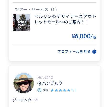
トいたします☆
チケット購入などもお気軽にご相談ください
ツアー・サービス
（1）
ね！！
ベルリンのデザイナーズアウト
レットモールへのご案内！！
得意なジャンル / 分野
6,000
¥
/
ショッピング、ベルリンのおしゃれな路
組
面店巡り、ベルリンのおしゃれなカフ
ェ・レストランエリアのご案内、ベルリ
プロフィールを見る
ンの歴史的な東西ドイツを感じられる場
所を堪...
Hiro2012
クチコミ
ハンブルク
5.0
70代
ハンブルグ観光でした。色々なと
グーテンターク
ころ案内していただきました！