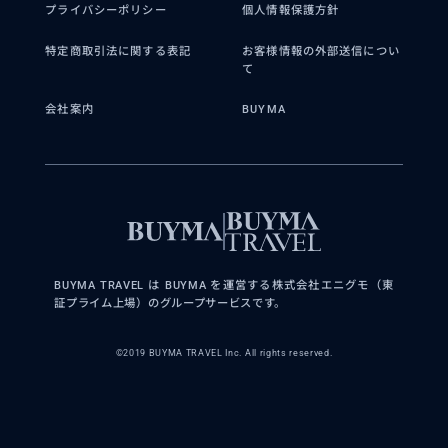
プライバシーポリシー
個人情報保護方針
特定商取引法に関する表記
お客様情報の外部送信につい
て
会社案内
BUYMA
得意なジャンル / 分野
ハンブルクの歴史ツアー、美食・美飲ツ
BUYMA TRAVEL は BUYMA を運営する株式会社エニグモ（東
証プライム上場）のグループサービスです。
アー、教会ツアー、お買い物ツアー、ア
ルスター湖畔散策ツアーなどなどお好き
©2019 BUYMA TRAVEL Inc. All rights reserved.
な組み合わせをいくつでもご指定くださ
い。...