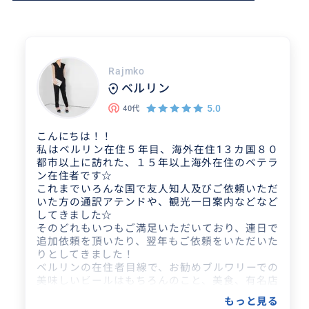
Rajmko
ベルリン
5.0
40代
こんにちは！！
私はベルリン在住５年目、海外在住1３カ国８０
都市以上に訪れた、１５年以上海外在住のベテラ
ン在住者です☆
これまでいろんな国で友人知人及びご依頼いただ
いた方の通訳アテンドや、観光一日案内などなど
してきました☆
そのどれもいつもご満足いただいており、連日で
追加依頼を頂いたり、翌年もご依頼をいただいた
りとしてきました！
ベルリンの在住者目線で、お勧めブルワリーでの
美味しいビールはもちろんのこと、美食、有名店
などなどからショッピング、アウトレットへのア
もっと見る
テンドご案内などなど、ご要望に合わせてサポー