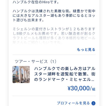
ハンブルク在住のHiroです。
2025/7/7
60代
ハンブルクは洗練された素敵な街。緑豊かで街中
には大きなアルスター湖もあり季節になるとヨッ
電車，バス，船，電動バイク？様々な体
ト遊びも出来ます。
験ができました。夕食のシーフードレス
トラン最高でした。又来る機会が有った
ミシェルンの星付きレストランが１２もあります
しB級グルメもお薦めです。若い醸造者が創るク
らぜひよろしくお願いいたします。あり
ラフトビールも種類が多くあり本格的な地ビール
がと...
屋さんもご紹介したいですね。
もっと見る
世界遺産の倉庫街、世界一の規模を誇るミニチュ
アランド、フィッシュマルクト、バッキンガム宮
殿より部屋数が多い市庁舎のツアー、ビートルズ
ツアー・サービス
（1）
が無名時代を過ごしたレーパーバーン、運河をゆ
ハンブルクでの楽しみ方はアル
っくり走る遊覧船（ちなみにハンブルクにある橋
スター湖畔を遊覧船で散策、街
の数は水の都ヴェネツィアより多い）
街のシンボルであるミヒャエル教会に登ってハン
のランドマーク・ミヒャエル教
ブルクを一望することもお忘れなく。
会、世界遺産の倉庫街、地ビー
30,000
¥
/
組
ル屋さん、ショッピングなどな
少し自己紹介させていただきます。
ど沢山あります！
私は日系大手広告代理店のクリエイテイブ・デイ
プロフィールを見る
レクターを経て、M.M.&P Creative Deisgn GmbH