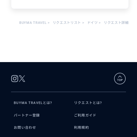
という広告制作会社・ドイツ法人を設立。各種メ
デイアの広告制作物を取り扱っております。
そして２００４年にイベント部門を設立して横浜
BUYMA TRAVEL
>
リクエストリスト
>
ドイツ
>
リクエスト詳細
オクトーバーフェストを皮切りにドイツ人民族音
楽団を日本各地のオクトーバーフェストに招聘し
ておりステージではドイツ語と日本語を使って会
場を楽しく盛り上げるMCもやっております。
北ドイツに位置するハンブルクは日本人の方には
馴染みがなく観光で来られる方は残念ながら少な
いです。
でも実は見所が満載の素敵な街なのですよ～ガイ
ドブックには掲載されていない面白い穴場もたく
さんあります。
この記事を読んでくれた貴方にも素敵なハンブル
クの街を是非とも体験してください。喜んでお手
BUYMA TRAVELとは?
リクエストとは?
伝いさせていただきます。
ご連絡をお待ちしております。
パートナー登録
ご利用ガイド
お問い合わせ
利用規約