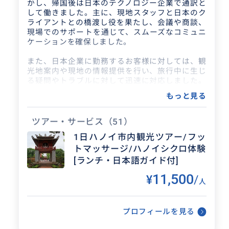
💰会社設立支援（会社設立、人材募集、会計、プ
かし、帰国後は日本のテクノロジー企業で通訳と
ロジェクト立ち上げなど）
して働きました。主に、現地スタッフと日本のク
🏢企業訪問（日本語が堪能な弊社スタッフから、
ライアントとの橋渡し役を果たし、会議や商談、
生の声をお聞き頂けます）
現場でのサポートを通じて、スムーズなコミュニ
ケーションを確保しました。
【主な費用項目】
・ガイド料（予めお支払い頂きます）
また、日本企業に勤務するお客様に対しては、観
・移動費（実費）
光地案内や現地の情報提供を行い、旅行中に生じ
・食事代（実費）
る疑問やトラブルに対して迅速に対応しました。
・買い物（実費）
お客様のニーズを的確に把握し、最適な解決策を
もっと見る
・施設入場料（実費）
提案することに重点を置きました。
【ガイド料について】
その後、ベトナムの旅行会社でチームリーダーと
ツアー・サービス
（51）
・１時間当たり 1,500円としています。
しての役割を担いました。私の担当は、日本から
1日ハノイ市内観光ツアー/フッ
・時間帯については、ご相談させて下さい。
のお客様に向けて、旅行の手配や観光ガイドサー
トマッサージ/ハノイシクロ体験
ビスを提供することでした。航空券の手配、入国
【ガイド料以外について】
手続き、ホテル予約、観光地案内などの業務を一
[ランチ・日本語ガイド付]
・スタッフ分も含め、現地にて実費精算でお願い
手に引き受け、効率的で快適な旅行体験を提供し
11,500
しています。
¥
/
ました。インターネットや電話を活用して、迅速
人
・事前にお支払いを望まれる場合は、システム手
かつ確実な情報提供と手配を行い、さまざまな要
数料を上乗せしてのご請求となります。
望に応えることが求められました。
・現地でのお支払いはサポートしますので、直接
プロフィールを見る
お支払いされることをお勧めします。
お客様と協力して、予算や時間、目的に合わせた
・実費支払いで領収書が必要な場合、先方に問合
最適な旅行プランを提案し、旅行が滞りなく進行