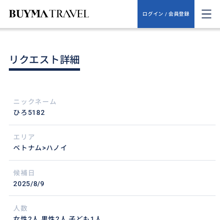
ログイン / 会員登録
リクエスト詳細
ニックネーム
ひろ5182
エリア
ベトナム>ハノイ
候補日
2025/8/9
人数
女性2人,男性2人,子ども1人