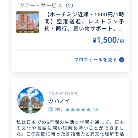
🍴レストラン予約・同行（ローカルフード、宮廷
ツアー・サービス
（2）
料理、ディナークルーズなど）
【ホーチミン近郊・1500円/1時
👒観光案内（市内観光、遠方観光どちらも対応可
間】空港送迎、レストラン予
能です。バイクで市内探索）
🍊市内観光（水上人形劇、市場、戦争資料館、デ
約・同行、買い物サポート、各
ィナークルーズ）
種アクティビティ予約・同行 ま
1,500
¥
/
🍚料理教室（ベトナム人スタッフによるローカル
組
た、マーケティングなどベトナ
料理教室です。食材は市場で一緒に調達します）
ムビジネス全般
🐘各種アクティビティ予約・同行（メコン川クー
ルズ、水上人形劇など）
プロフィールを見る
🐘像に乗りたい、ワニを釣りたいなど特殊なご要
望ｗ
🛒買い物（市場、土産物、雑貨、食器、アパレル
仕立て、購入代行など）
🛒SIM購入、両替、市場やオンラインでのショッ
ピング（買い方、価格相場、お店の信用調査な
NguyenHoang
ど）
ハノイ
【法人様向けサービス】
4.8
30代
🔍現地調査（展示会出展・訪問、事務所・工場・
ショップの視察手配・同行、市中マーケティン
私は日本での6年間の生活と学習を通じて、日本
グ）
の文化や言語に深い理解を持つことができまし
🖊️通訳翻訳（ベトナム語、日本語）
た。この期間に培った言語能力と異文化理解を活