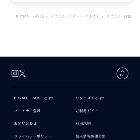
せをしますので早めにお知らせ下さい。
するようサポートしました。また、目的地に関す
以上です、宜しくお願いします。
る情報収集を行い、観光名所や歴史的背景、天候
情報などを事前に調べることで、より充実した旅
BUYMA TRAVEL
>
リクエストリスト
>
ベトナム
>
リクエスト詳細
行体験をお客様に提供しました。
旅行業務においては、常に「安心・安全・低廉」
をモットーにしており、特に現地の安全情報やお
客様の希望に配慮したプランを提供することに注
力しました。このような取り組みが評価され、多
くのお客様から感謝の言葉をいただき、リピータ
ーの獲得にも成功しました。
さらに、チームリーダーとしては、業務の効率化
や品質向上を目指し、スタッフの教育や業務フロ
ーの改善にも取り組みました。スタッフ間のコミ
ュニケーションを円滑にし、業務の進捗管理や問
BUYMA TRAVELとは?
リクエストとは?
題解決に積極的に関わりました。その結果、業務
効率が向上し、顧客満足度の向上にも貢献しまし
得意なジャンル / 分野
た。
パートナー登録
ご利用ガイド
・私たちは、安心、安全、計画性、満足
お問い合わせ
利用規約
をモットーに、アテンドさせて頂いてい
ます。 ・日本人では分からないことが多
プライバシーポリシー
個人情報保護方針