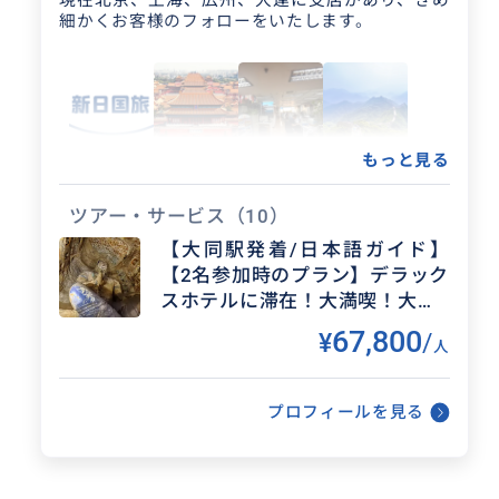
現在北京、上海、広州、大連に支店があり、きめ
細かくお客様のフォローをいたします。
もっと見る
ツアー・サービス
（10）
【大同駅発着/日本語ガイド】
【2名参加時のプラン】デラック
スホテルに滞在！大満喫！大同2
日間の旅
67,800
¥
/
人
得意なジャンル / 分野
中国各地のプライベートツアー、カスタ
プロフィールを見る
マイズツアー