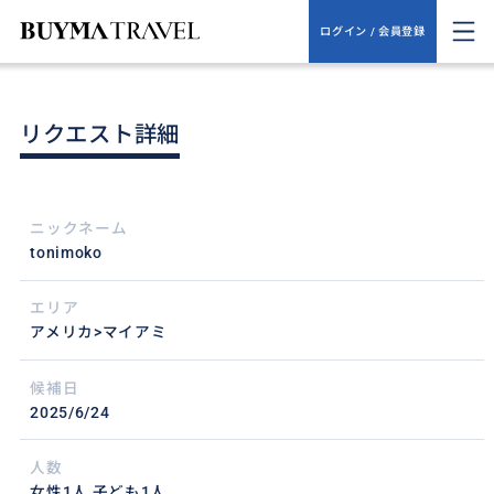
ログイン / 会員登録
リクエスト詳細
ニックネーム
tonimoko
エリア
アメリカ>マイアミ
候補日
2025/6/24
人数
女性1人,子ども1人