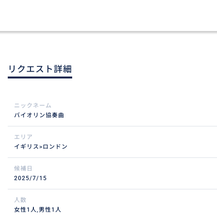
リクエスト詳細
ニックネーム
バイオリン協奏曲
エリア
イギリス>ロンドン
候補日
2025/7/15
人数
女性1人,男性1人