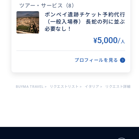
1. ポンペイを知り尽くした「深掘り」の専門知識
ツアー・サービス
（8）
YouTubeチャンネル『ポンペイ遺跡の深掘りシリ
ポンペイ遺跡チケット予約代行
ーズ』は、多くの方から支持されており、遺跡の
（一般入場券） 長蛇の列に並ぶ
裏側にある物語や歴史の息吹を、専門家ならでは
の視点でドラマチックにお届けいたします
必要なし！
5,000
¥
/
2. 頼れる『大好きイタリア』ガイドチーム
人
私だけでなく、厳しい試験をクリアした優秀な仲
間達が、各地の魅力を全力でプレゼンいたします
どのガイドも南イタリアを愛してやまないプロフ
プロフィールを見る
ェッショナルです
3. 南イタリア特有の「不便」を「安心」に！
情報の少なさや 交通網の不便さに不安を感じてい
ませんか？
BUYMA TRAVEL
>
リクエストリスト
>
イタリア
>
リクエスト詳細
現地に根を張り、現場を隅々まで把握している私
達だからこそできる、タイムリーな情報提供と、
痒い所に手が届くサービスをお約束します
対応エリア：南イタリア全域
ナポリ、ポンペイとその周辺の遺跡、カプリ島、
アマルフィ海岸はもちろん
少し足を伸ばしたアルベロベッロやマテーラの絶