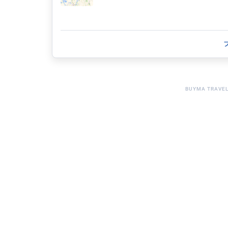
70代
朝からクアラルンプールの有名観光地を一緒に同
助かりました。 現地でお住まいだからわかる穴
手段の使い方他、短い時...
BUYMA TRAVE