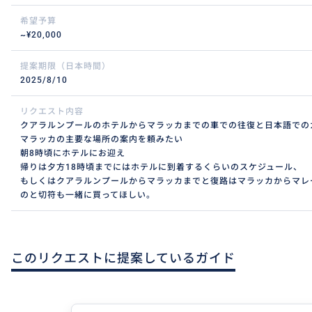
希望予算
~¥20,000
提案期限（日本時間）
2025/8/10
リクエスト内容
クアラルンプールのホテルからマラッカまでの車での往復と日本語での
マラッカの主要な場所の案内を頼みたい
朝8時頃にホテルにお迎え
帰りは夕方18時頃までにはホテルに到着するくらいのスケジュール、
もしくはクアラルンプールからマラッカまでと復路はマラッカからマレ
のと切符も一緒に買ってほしい。
このリクエストに提案しているガイド