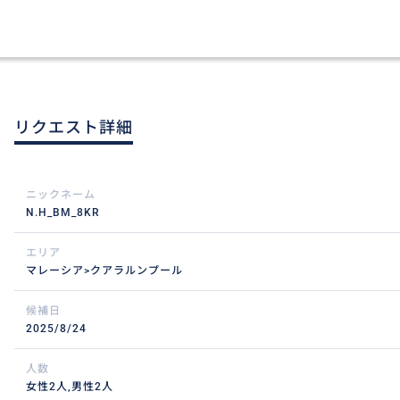
リクエスト詳細
ニックネーム
N.H_BM_8KR
エリア
マレーシア>クアラルンプール
候補日
2025/8/24
人数
女性2人,男性2人