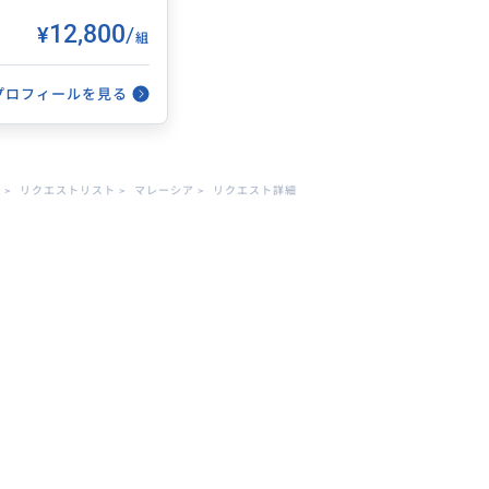
¥12,800
/
組
2026/5/17
行してもらって大変
プロフィールを見る
場や、効率的な交通
L
>
リクエストリスト
>
マレーシア
>
リクエスト詳細