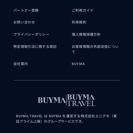
パートナー登録
ご利用ガイド
【PREMIUM PLAN】
得意なジャンル / 分野
日本語ガイド＋専用車＋飲食・入場料込み
現地でのお支払いは一切不要。
お問い合わせ
利用規約
◼️ 静けさと絶景を知り尽くしたご案内 人
事前アイテナリー作成・旅行全体の相談も
混みを避けた穴場ビーチ、 地元だけが知
回数無制限でサポートします。
プライバシーポリシー
個人情報保護方針
る景色の良い場所、 混まない時間帯のル
◼️ ご提供内容
特定商取引法に関する表記
お客様情報の外部送信につい
ート設計。 ガイドブッ...
✔ 1日1組限定・完全貸切
て
✔ 日本語ガイド・通訳対応
✔ TESLA または VW Multivan での専用車移動
会社案内
BUYMA
✔ 事前相談〜当日の調整まで一貫サポート
クチコミ
✔ SPA・レストラン・アクティビティの手配も対
応
とても満足！
「どこへ行くか」より、
「どう過ごすか」を大切にしたい方へ。
2026/6/17
40代
まずは現在のご予定や
気になっていることをメッセージでお知らせくだ
到着初日の空港からホテルまで利用させ
BUYMA TRAVEL は BUYMA を運営する株式会社エニグモ（東
さい。
証プライム上場）のグループサービスです。
て頂きました。 最初は送迎のみの予定で
したがこちらの希望に合わせて道中立ち