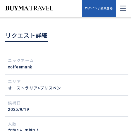
ログイン / 会員登録
リクエスト詳細
ニックネーム
coffeemank
エリア
オーストラリア>ブリスベン
候補日
2025/9/19
人数
女性1人,男性1人