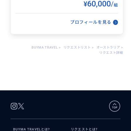
60,000
✔ 事前相談〜当日の調整まで一貫サポート
¥
/
現地取材・情報提供を担当
組
り
✔ SPA・レストラン・アクティビティの手配も対
・ご家族・カップル・シニア世代・
応
ビジネス渡航者まで200組以上をご案内
・日本語・英語バイリンガル対応
プロフィールを見る
「どこへ行くか」より、
・得意分野：自然体験・ワイナリー・
「どう過ごすか」を大切にしたい方へ。
グルメ・SPA・野生動物体験
まずは現在のご予定や
行き先が決まっていない段階からでも
気になっていることをメッセージでお知らせくだ
ご相談いただけます。
BUYMA TRAVEL
>
リクエストリスト
>
オーストラリア
>
さい。
「何をしたらいいか分からない」
リクエスト詳細
「詰め込みすぎたくない」
そんなご相談から一緒に組み立てていきます。
◼️ 移動について
TESLA Model Y（1〜3名様）または
VW Multivan（4〜6名様）の
清潔で快適な専用車でご案内します。
移動時間も含めてゆったりとお過ごしください。
◼️ 選べる2プラン
【STANDARD PLAN】
日本語ガイド＋専用車でのご案内
飲食・入場料は現地でご負担いただくプランで
BUYMA TRAVELとは?
リクエストとは?
す。