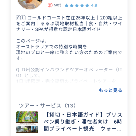
4.8
50代
◼️ 移動について
TESLA Model Y（1〜3名様）または
🇦🇺 ゴールドコースト在住25年以上｜200組以上
VW Multivan（4〜6名様）の
をご案内｜るるぶ現地取材担当｜食・自然・ワイ
清潔で快適な専用車でご案内します。
ナリー・SPAが得意な認定日本語ガイド
移動時間も含めてゆったりとお過ごしください。
このページは、
◼️ 選べる2プラン
オーストラリアでの特別な時間を
【STANDARD PLAN】
現地のプロと一緒に整えたい方のためのご案内で
日本語ガイド＋専用車でのご案内
す。
飲食・入場料は現地でご負担いただくプランで
す。
QLD州公認インバウンドツアーオペレーター（IT
O）として、
【PREMIUM PLAN】
1日1組限定・完全貸切のプライベートツアーを
日本語ガイド＋専用車＋飲食・入場料込み
ご提供しています。
もっと見る
現地でのお支払いは一切不要。
事前アイテナリー作成・旅行全体の相談も
観光地を詰め込む旅ではなく、
回数無制限でサポートします。
お客様のペースと関心に合わせた
ツアー・サービス
（13）
無理のない時間設計を大切にしています。
【貸切・日本語ガイド】ブリス
◼️ ご提供内容
✔ 1日1組限定・完全貸切
ベン乗り継ぎ・滞在者向け｜6時
◼️ ガイドについて
✔ 日本語ガイド・通訳対応
・ゴールドコースト在住25年以上
間プライベート観光｜ウォータ
✔ TESLA または VW Multivan での専用車移動
・旅行情報誌「るるぶ」ゴールドコースト版の
ーフロントランチ込みプランあ