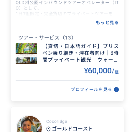
QLD州公認インバウンドツアーオペレーター（IT
O）として、
1日1組限定・完全貸切のプライベートツアーを
ご提供しています。
もっと見る
観光地を詰め込む旅ではなく、
お客様のペースと関心に合わせた
ツアー・サービス
（13）
無理のない時間設計を大切にしています。
【貸切・日本語ガイド】ブリス
ベン乗り継ぎ・滞在者向け｜6時
◼️ ガイドについて
・ゴールドコースト在住25年以上
間プライベート観光｜ウォータ
・旅行情報誌「るるぶ」ゴールドコースト版の
ーフロントランチ込みプランあ
60,000
¥
/
現地取材・情報提供を担当
組
り
・ご家族・カップル・シニア世代・
ビジネス渡航者まで200組以上をご案内
・日本語・英語バイリンガル対応
プロフィールを見る
・得意分野：自然体験・ワイナリー・
グルメ・SPA・野生動物体験
行き先が決まっていない段階からでも
ご相談いただけます。
「何をしたらいいか分からない」
Cocoridge
「詰め込みすぎたくない」
ゴールドコースト
そんなご相談から一緒に組み立てていきます。