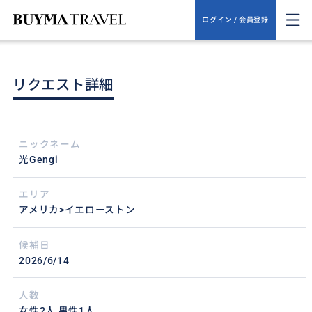
ログイン / 会員登録
リクエスト詳細
ニックネーム
光Gengi
エリア
アメリカ>イエローストン
候補日
2026/6/14
人数
女性2人,男性1人