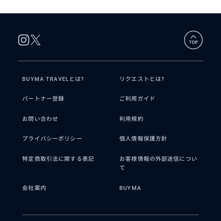
要望に応じたオーダーメイドツアーの旅
程作成と現地事情を熟知した経験豊かな
ガイ...
クチコミ
BUYMA TRAVELとは?
リクエストとは?
圧巻の旅
パートナー登録
ご利用ガイド
2026/8/6
50代
お問い合わせ
利用規約
プライバシーポリシー
個人情報保護方針
ホスピタリティ溢れるきめ細やかなお心
遣いと豊富な知識で各所をご案内いただ
特定商取引法に関する表記
お客様情報の外部送信につい
きました。これまで体験したことのない
て
圧巻の時間、最高の家族旅行となりまし
た。...
会社案内
BUYMA