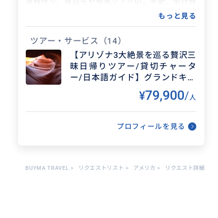
旅程作り、宿泊先や現地ツアーのご手配、全行程
におけるツアーのアテンドまで至れり尽くせりの
もっと見る
サービスをご提供しております。
ツアー・サービス
（14）
【アリゾナ3大絶景を巡る贅沢三
昧日帰りツアー/貸切チャータ
ー/日本語ガイド】グランドキャ
ニオン国立公園、アンテロープ
79,900
¥
/
人
キャニオン、ホースシューベン
ド、レイクパウエル、ルート6
6、セリグマン立ち寄り付き
プロフィールを見る
BUYMA TRAVEL
>
リクエストリスト
>
アメリカ
>
リクエスト詳細
得意なジャンル / 分野
アメリカ西部のグランドサークルと呼ば
れる大自然ツアーを専門に、お客様のご