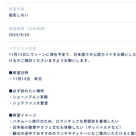
希望予算
指定しない
提案期限（日本時間）
2025/9/20
リクエスト内容
11月13日にウィーンに滞在予定で、日本語での公認ガイドをお願いし
けるかご検討くださいますようお願いします。
■希望日時
・11月13日 終日
■必ず訪れたい場所
・シェーンブルン宮殿
・シュテファン大聖堂
■希望イメージ
・ハネムーン旅行のため、ロマンチックな雰囲気を重視したい
・旧市街の散策やカフェ文化も体験したい（ザッハトルテなど）
・観光の途中でおすすめのランチやディナーにもご案内いただけると嬉