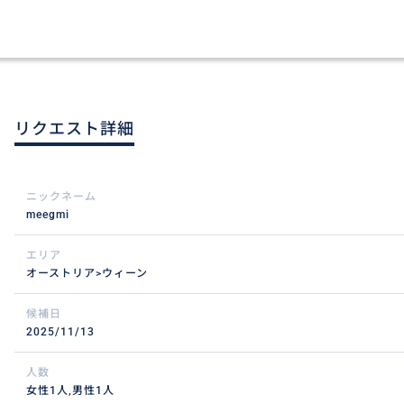
リクエスト詳細
ニックネーム
meegmi
エリア
オーストリア>ウィーン
候補日
2025/11/13
人数
女性1人,男性1人