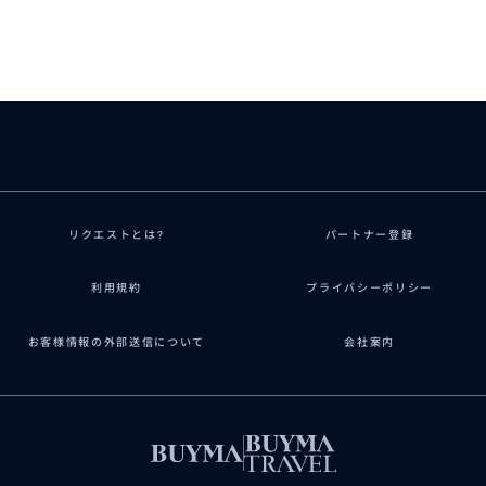
40代
なおみさんのおかげで両親と息子が最高の1日を
した！ホテルの送迎に気遣い、写真をまとめて撮
てが完璧でした。またお願...
リクエストとは?
パートナー登録
利用規約
プライバシーポリシー
お客様情報の外部送信について
会社案内