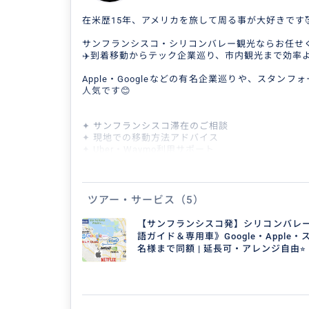
在米歴15年、アメリカを旅して周る事が大好きです🥰
サンフランシスコ・シリコンバレー観光ならお任せ
✈️到着移動からテック企業巡り、市内観光まで効率
Apple・Googleなどの有名企業巡りや、スタン
人気です😊
✦ サンフランシスコ滞在のご相談
✦ 現地での移動方法アドバイス
✦ Uber・Waymo利用サポート
✦ 観光プランのご提案
✦ 効率的な観光ルートのご提案
✦ サンフランシスコ滞在のご相談
✦ 限られた時間でも効率よくご案内
ツアー・サービス
（5）
✦ 初めての方・ご年配の方も安心の無理のないスケ
【サンフランシスコ発】シリコンバレー
サンフランシスコ旅行サポートを致します☺️
語ガイド＆専用車》Google・Apple
名様まで同額 | 延長可・アレンジ自由⭐︎
サンノゼ在住のため、
サンフランシスコ／シリコンバレー／サンタクルー
です💪
写真撮影が趣味なので、観光スポットでの撮影サポー