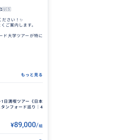
🇸
ください！✨
よくご案内します。
フォード大学ツアーが特に
もっと見る
ジュール
1日満喫ツアー《日本
・スタンフォード巡り｜4
ズなど幅広く対応可能
¥89,000
/
組
トも致します📸