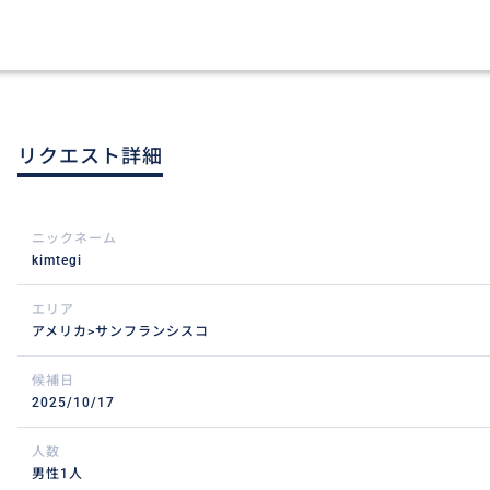
リクエスト詳細
ニックネーム
kimtegi
エリア
アメリカ>サンフランシスコ
候補日
2025/10/17
人数
男性1人