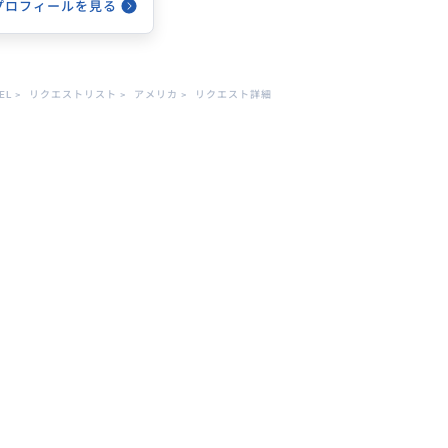
プロフィールを見る
を開拓するのが趣味で

EL
>
リクエストリスト
>
アメリカ
>
リクエスト詳細
真撮影が大好きなの
します！