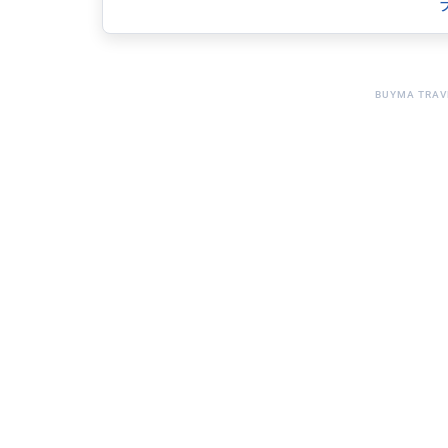
サンフランシスコ・サンノゼの美味しいレストラン
す🍽🥘
分からないことがあればお気軽にご相談ください📩
BUYMA TRAV
得意なジャンル / 分野
人とコミュニケーションをとる事や運転•写
で、ご希望場所へどちらでも楽しくお連れ致
クチコミ
最高の一日