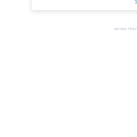
安心安全に誠意を持ち
ご案内申し上げます。
全ての道はローマに通ず
皆様と繋がりましょう。
BUYMA TRAV
何卒宜しくお願い申し上げます。
得意なジャンル / 分野
車運転 グルメ歩き ファッション お菓子作
イタリア山登り NPO法人リンパ、足つぼマ
在、...