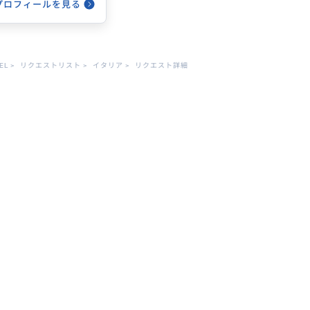
プロフィールを見る
EL
>
リクエストリスト
>
イタリア
>
リクエスト詳細
り トレーニングジム
ッサージ免許取得 現