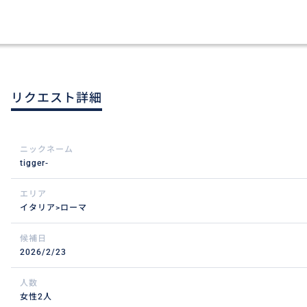
リクエスト詳細
ニックネーム
tigger-
エリア
イタリア>ローマ
候補日
2026/2/23
人数
女性2人