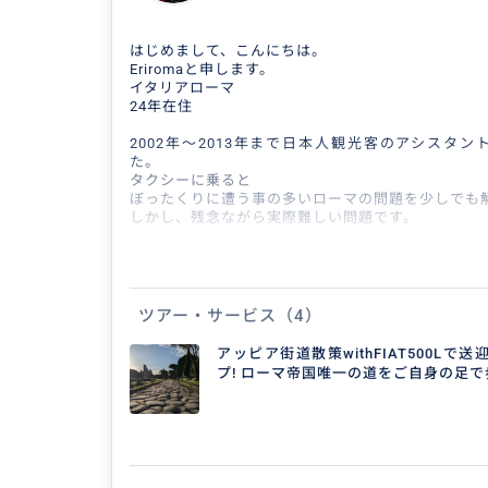
はじめまして、こんにちは。
Eriromaと申します。
イタリアローマ
24年在住
2002年〜2013年まで日本人観光客のアシスタ
た。
タクシーに乗ると
ぼったくりに遭う事の多いローマの問題を少しでも
しかし、残念ながら実際難しい問題です。
2012年
イタリア🇮🇹ローマにて日本人初
第二種旅客運転免許を取得
公認運転手として現在に至る。
ツアー・サービス
（4）
×ローマ空港送迎〜ホテルチェックインサポート2時
アッピア街道散策withFIAT500Lで送迎
×ローマオリジナル観光8時間コース
プ! ローマ帝国唯一の道をご自身の足
×ローマ郊外オリジナル観光9時間コース
×夜景観光5時間コース
専用車500Lにて運転手と
サポートアテンドとしてご案内申し上げます。