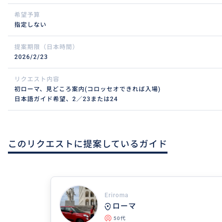
希望予算
指定しない
提案期限（日本時間）
2026/2/23
リクエスト内容
初ローマ、見どころ案内(コロッセオできれば入場)
日本語ガイド希望、2／23または24
このリクエストに提案しているガイド
Eriroma
ローマ
50代