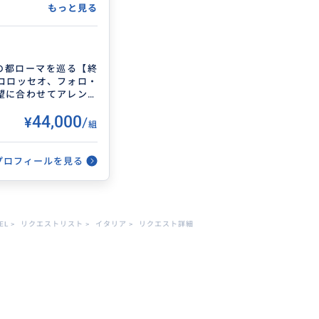
り、その添乗業務にお
もっと見る
持つ方には日本の手話
聴覚にハンディを持つ
の都ローマを巡る【終
コロッセオ、フォロ・
望に合わせてアレンジ
¥44,000
/
組
プロフィールを見る
EL
>
リクエストリスト
>
イタリア
>
リクエスト詳細
メ旅行、自然旅行、