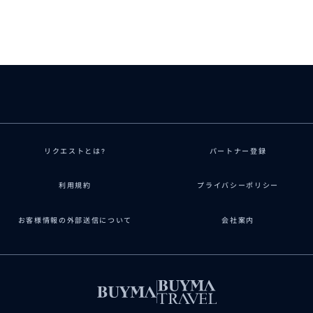
最高でした！
60代
暑い中、効率よく機転の効いたパーフェクトな対
ンバー全員感激していました。本当に感謝してい
リクエストとは?
パートナー登録
利用規約
プライバシーポリシー
お客様情報の外部送信について
会社案内