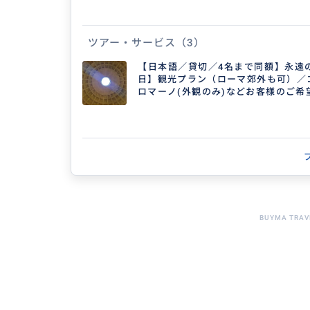
す。また、旅行会社時代には数十回の添乗経験もあ
いても工夫した対応で積み重ねた実績があります。
そして、聴者の方だけではなく、聴覚にハンディを
ツアー・サービス
（3）
でのローマ及びイタリアのご案内も可能ですので、
方も気軽にご相談ください。
【日本語／貸切／4名まで同額】永遠
日】観光プラン（ローマ郊外も可）／
ロマーノ(外観のみ)などお客様のご希
可能
得意なジャンル / 分野
BUYMA TRAV
古代遺跡を巡る旅、スポーツ観戦旅行、グル
鉄道旅行（バスも含む）、ワイナリー視察等
クチコミ