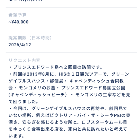
希望予算
~¥40,000
提案期限（日本時間）
2026/4/12
リクエスト内容
・プリンスエドワード島へ２回目の訪問です。
・前回は2013年8月に、HISの１日観光ツアーで、グリーン
ゲイブルスハウス・郵便局・ キャベンディッシュ合同教
会・ モンゴメリのお墓・ プリンスエドワード島国立公園
(キャベンディッシュビーチ）・ モンゴメリの生家などを見
て回りました。
・今回は、グリーンゲイブルスハウスの再訪や、前回見て
いない場所、例えばビクトリア・バイ・ザ・シーやPEIの奥
深さ、安らぎを感じるような所と、ロブスターやムール貝
をゆっくり食事出来る店を、家内と共に訪れたいと考えて
います。