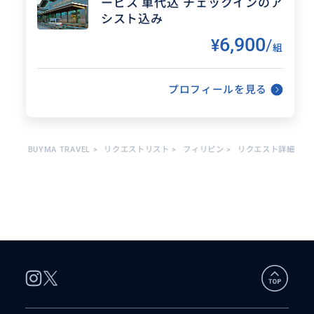
ービス 車代込 チェックインのア
住・英語留学の下見も可能ですので、ご相談下さ
い。
シスト込み
※現役ダイバーでダイブマスターの資格もありま
6,900
¥
/
すので、フィリピン各地でのファンダイビングの
組
アテンドも可能です。
※急なご依頼は受けれない事もありますので、お
早目にご連絡頂いた方が確実です。
プロフィールを見る
得意なジャンル / 分野
観光ガイド・歓楽街ガイド・現地コーデ
BUYMA TRAVEL
>
リクエストリスト
>
フィリピン
>
リクエスト詳細
ィネート・送迎・簡単な通訳・スキュー
バダイビングガイド
クチコミ
フィリピンスラム街