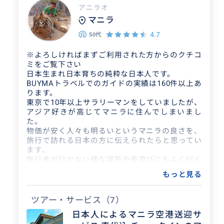
アニラオ
マニラ
4.7
50代
※よろしければまずご利用された方からのクチコ
ミをご覧下さい
日本生まれ日本育ちの純粋な日本人です。
BUYMAトラベルでのガイドの実績は160件以上あ
ります。
東京で10年以上サラリーマンをしていましたが、
アジア好きが高じてマニラに住んでしまいまし
た。
物価が安く人々も明るいというマニラの良さを、
旅行で訪れる日本の方に伝えられたらと思ってい
ます。
旅行者が行かない様な場所や夜遊びにもよく行く
ので、通好みの案内も可能だと思います。
もっと見る
観光・各種アテンド・簡単な通訳・送迎・各種夜
遊びのアテンド等が可能です。
1泊2日からのプエルトガレラ（ビーチリゾート）
ツアー・サービス
（7）
やアンヘレスもお勧めです。
日本人によるマニラ空港送迎サ
市場や各種問屋のアテンド、リタイアメントや移