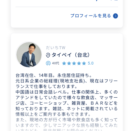
得意なジャンル / 分野
ます。 ※別料金でチャーター車
手配も可能です。
元々コンピュータ関連のエンジニアのた
プロフィールを見る
め、その関連のものは大体得意ですが、
翻訳/通訳をはじめてからは業種を問わず
色々なことのお手伝いをさせて頂いたの
だいちTW
で...
タイペイ（台北）
5.0
40代
クチコミ
台湾在住、14年目。永住居住証持ち。
元日系企業の総経理(現地支社長)、現在はフリー
ランスで仕事をしております。
素晴らしい旅行を演出していただ
中国語は日常会話レベル。仕事の関係上、多くの
きました
アテンドをしていたので様々な飲食店、マッサー
ジ店、コーヒーショップ、雑貨屋、ＢＡＲなどを
知っております。雑誌、ネットに掲載されている
2026/2/10
60代
情報以上をご案内する事もできます。
また、現地の方が行く市場や飲食店も多く知って
ガイドさんが僕達の希望をよく理解しコ
いますので、少しマニアックな旅も経験してみた
ースを組み立ててくれたおかげで、依頼以
い方なども、是非気軽にお問合せください。