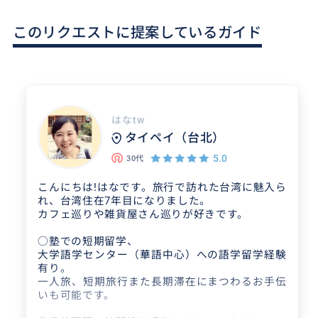
このリクエストに提案しているガイド
はなtw
タイペイ（台北）
5.0
30代
こんにちは!はなです。旅行で訪れた台湾に魅入ら
れ、台湾住在7年目になりました。
カフェ巡りや雑貨屋さん巡りが好きです。
○塾での短期留学、
大学語学センター（華語中心）への語学留学経験
有り。
一人旅、短期旅行また長期滞在にまつわるお手伝
いも可能です。