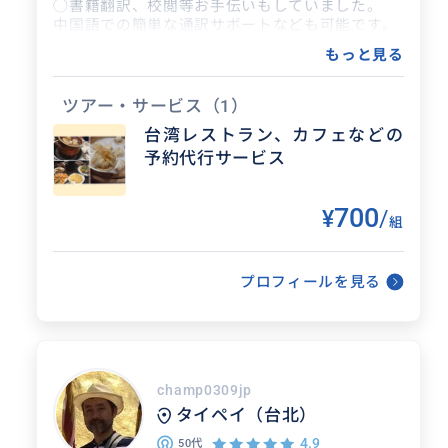
◯書籍翻訳、校閲等お手伝いもしていました。
中国語での簡単な通訳サポートなども可能です。
もっと見る
ツアー・サービス
（1）
台湾レストラン、カフェなどの
予約代行サービス
700
¥
/
組
プロフィールを見る
得意なジャンル / 分野
定番の台北市内の観光地からかわいい雑
champ0309jp
貨や茶器、最新カフェなど。
タイペイ（台北）
4.9
50代