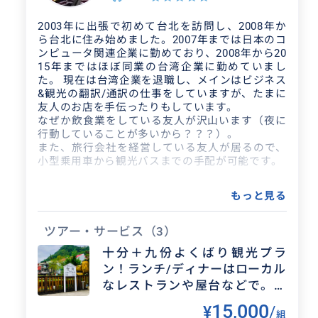
クチコミ
2003年に出張で初めて台北を訪問し、2008年か
ら台北に住み始めました。2007年までは日本のコ
ンピュータ関連企業に勤めており、2008年から20
楽しいひと時でした
15年まではほぼ同業の台湾企業に勤めていまし
た。 現在は台湾企業を退職し、メインはビジネス
&観光の翻訳/通訳の仕事をしていますが、たまに
2026/5/17
60代
友人のお店を手伝ったりもしています。
なぜか飲食業をしている友人が沢山います（夜に
今日はありがとうございました。台湾の
行動していることが多いから？？？）。
昨今の話や迪花街も詳しく楽しめまし
また、旅行会社を経営している友人が居るので、
小型乗用車から観光バスまでの手配が可能です。
た。また機会ありましたら宜しくお願い
致します。
もっと見る
ツアー・サービス
（3）
十分＋九份よくばり観光プラ
ン！ランチ/ディナーはローカル
なレストランや屋台などで。〜
現地同行します〜 ※こちらのプ
15,000
¥
/
組
ランは公共交通機関利用となり