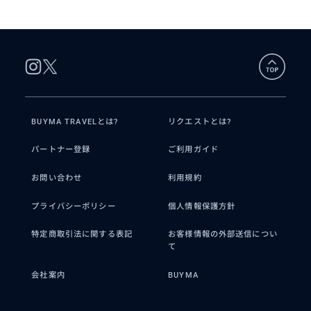
主に、営業サポート、商談のご同行、市場調査、
会社設立のサポート等しております。
得意分野は小売店関係です。今までの導入実績と
して「台湾セブンイレブン、台湾ファミリーマー
ト、全聯、カルフール、微風デパート、Watoson
s、Cosmed」などがございます。
それぞれの特徴などもよく理解しておりますの
で、色々とサポートができるかと思います。
気軽にご相談頂ければと思います。
BUYMA TRAVELとは?
リクエストとは?
パートナー登録
ご利用ガイド
お問い合わせ
利用規約
プライバシーポリシー
個人情報保護方針
特定商取引法に関する表記
お客様情報の外部送信につい
て
会社案内
BUYMA