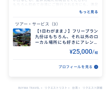
もちろん初めて台湾にご旅行される方にも、満足
上の台湾旅行を満喫することができまし
できる旅行プランをご提案いたします！
た。随行中は話題が豊富で飽きさせるこ
もっと見る
グループ、カップル、家族、一人旅行される方
と...
で、ローカル居酒屋などに行ってみたい方などお
付き合いできますのでご検討ください。
ツアー・サービス
（3）
【1日わがまま♪】フリープラン
見た目は清潔感を大切にしておりますので、不愉
九份はもちろん、それ以外のロ
快にさせることはないと思います。タバコは吸い
ません。お酒は飲めます。
ーカル場所にも好きにアレンジ
少しでも台湾旅行を楽しめる手助けができれば幸
OK！丸投げプラン作成も致しま
25,000
¥
/
いです！
組
す！ 台湾在住13年目の元現地支
一緒に素敵な台湾の思い出を作りましょう！
社長がアテンドさせて頂きま
す！
【ご法人様へのサービス】
プロフィールを見る
現在、台湾に進出を検討している会社様へのサポ
ートもしております。
台湾では新規開拓営業、台湾の商習慣、台湾人の
好み、台湾人の管理方法など、10年間の実務経験
BUYMA TRAVEL
>
リクエストリスト
>
台湾
>
リクエスト詳細
がございます。
コンサルティング会社では語れないリアルなお話
もできると思います。