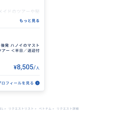
メイドのツアーや秘
おります
もっと見る
り午後発 ハノイのマスト
アー ＜半日／送迎付
¥8,505
2026/7/22
/
人
も上手でした。雨季
プロフィールを見る
の島が巨大化してさ
EL
>
リクエストリスト
>
ベトナム
>
リクエスト詳細