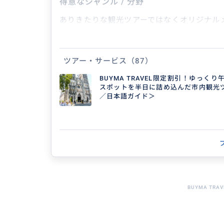
得意なジャンル / 分野
ありきたりな観光ツアーではなくオリジナル
境・撮影ツアーなど様々なご旅行に対応して
ツアー・サービス
（87）
クチコミ
BUYMA TRAVEL限定割引！ゆっく
スポットを半日に詰め込んだ市内観光ツ
綺麗な島
／日本語ガイド＞
50代
ガイドの方が熱心に説明してくれました。日本語
でしたが比較的天気も良かったです。日本の松島
らに上に大きく伸びたよう...
BUYMA TRAV