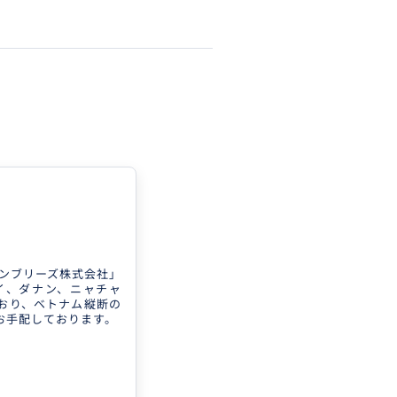
ザンブリーズ株式会社」
イ、ダナン、ニャチャ
おり、ベトナム縦断の
お手配しております。