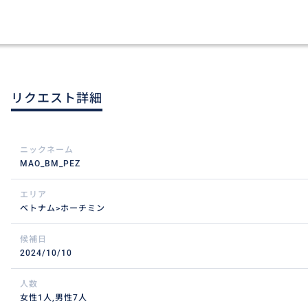
リクエスト詳細
ニックネーム
MAO_BM_PEZ
エリア
ベトナム>ホーチミン
候補日
2024/10/10
人数
女性1人,男性7人