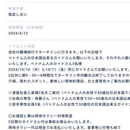
希望予算
指定しない
提案期限（日本時間）
2024/6/12
リクエスト内容
会社の職場旅行でホーチミンに行きます。以下の日程で
ベトナム人の日本語出来るガイドさんお願いいたします。それぞれ人数
いたします。ベトナム人のガイドさん3名様
2024/10/10（木）と10/11（金）同じガイドさんでお願いいたします
2日共に朝9：00～8時間位でホーチミン市内観光は終了しております
穴場、隠れたスポット、美味しい現地料理店、お土産等色々ご案内お願
①津島社長と奥様2名をご案内（ベトナム人の女性で40歳位の日本語で
②社員の男性・斉藤さん（ベトナム人の男性で50～60歳位の日本語出
③若手男性社員5名（ベトナム人の女性で30歳位の日本語出来るガイド
〇お値段と車は現地タクシー利用希望
2日間のガイドさん代は事前お振込みいたします。
現地タクシー代は現金でお支払いいたします。食事等心付等も総て