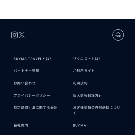
得意なジャンル / 分野
観光ガイド、不動産売買、2種免許、日本
語通訳、ビジネスコンサルタントのライ
センスを取得しています。
クチコミ
BUYMA TRAVELとは?
リクエストとは?
パートナー登録
ご利用ガイド
3世代家族大人数の９人のツアーで
したガイドさんに感謝です
お問い合わせ
利用規約
プライバシーポリシー
個人情報保護方針
2026/1/12
60代
特定商取引法に関する表記
お客様情報の外部送信につい
5歳から69歳という９人の大家族、ガイド
て
さんのおかげで楽しく賑やかにツアーでき
ました 特に5歳の孫が車の中でギャン泣
会社案内
BUYMA
きをした際には 他人の方が落...