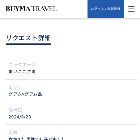
ログイン / 会員登録
リクエスト詳細
ニックネーム
まいここさま
エリア
グアム>グアム島
候補日
2024/8/23
人数
女性2人,男性2人,子ども1人