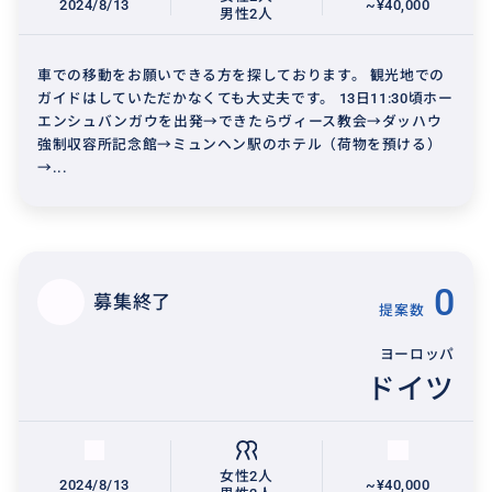
2024/8/13
~¥40,000
男性2人
車での移動をお願いできる方を探しております。 観光地での
ガイドはしていただかなくても大丈夫です。 13日11:30頃ホー
エンシュバンガウを出発→できたらヴィース教会→ダッハウ
強制収容所記念館→ミュンヘン駅のホテル（荷物を預ける）
→...
0
募集終了
提案数
ヨーロッパ
ドイツ
女性2人
2024/8/13
~¥40,000