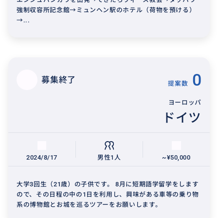
強制収容所記念館→ミュンヘン駅のホテル（荷物を預ける）
→...
0
募集終了
提案数
ヨーロッパ
ドイツ
2024/8/17
男性1人
~¥50,000
大学3回生（21歳）の子供です。 8月に短期語学留学をします
ので、その日程の中の1日を利用し、興味がある車等の乗り物
系の博物館とお城を巡るツアーをお願いします。