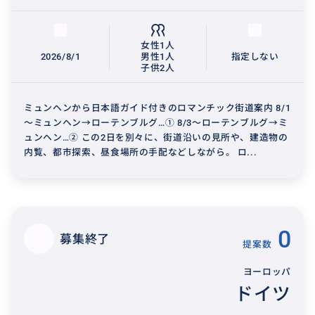
女性1人
2026/8/1
男性1人
指定しない
子供2人
ミュンヘンから日本語ガイド付きのロマンチック街道案内 8/1
～ミュンヘン→ローテンブルグ…① 8/3～ローテンブルグ→ミ
ュンヘン…② この2日を別々に、街道沿いの見所や、建造物の
内覧、都市探索、昼食場所の手配などしながら。 ロ...
0
募集終了
提案数
ヨーロッパ
ドイツ