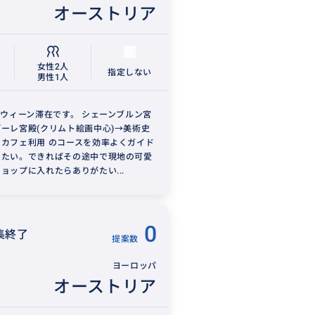
オーストリア
女性2人
指定しない
男性1人
けウィーン滞在です。 シェーンブルン宮
ーレ宮殿(クリムト絵画中心)→美術史
カフェ利用 のコースを効率よくガイド
きたい。できればその途中で現地の可愛
ョップに入れたらありがたい...
0
集終了
提案数
ヨーロッパ
オーストリア