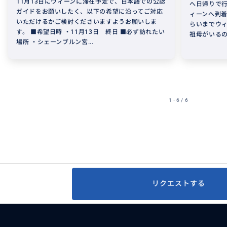
11月13日にウィーンに滞在予定で、日本語での公認
へ日帰りで行
ガイドをお願いしたく、以下の希望に沿ってご対応
ィーンへ到着
いただけるかご検討くださいますようお願いしま
らいまでウィ
す。 ■希望日時 ・11月13日 終日 ■必ず訪れたい
祖母がいるの
場所 ・シェーンブルン宮...
1 - 6 / 6
リクエストする