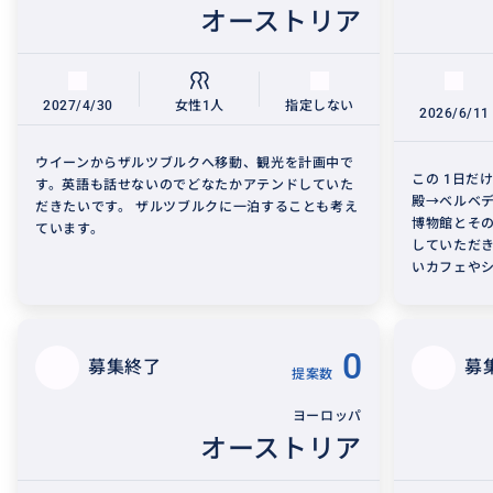
オーストリア
2027/4/30
女性1人
指定しない
2026/6/11
ウイーンからザルツブルクへ移動、観光を計画中で
この 1日だ
す。英語も話せないのでどなたかアテンドしていた
殿→ベルベデ
だきたいです。 ザルツブルクに一泊することも考え
博物館とその
ています。
していただ
いカフェやシ
0
募集終了
募
提案数
ヨーロッパ
オーストリア