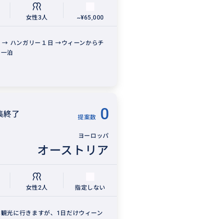
女性3人
~¥65,000
 → ハンガリー１日 →ウィーンからチ
に一泊
0
集終了
提案数
ヨーロッパ
オーストリア
女性2人
指定しない
へ観光に行きますが、1日だけウィーン