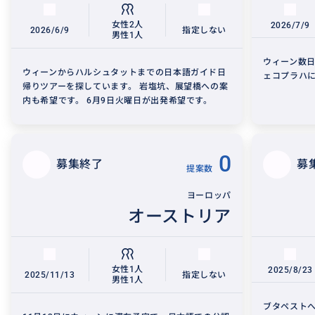
女性2人
2026/7/9
2026/6/9
指定しない
男性1人
ウィーン数日
ウィーンからハルシュタットまでの日本語ガイド日
ェコプラハ
帰りツアーを探しています。 岩塩坑、展望橋への案
内も希望です。 6月9日火曜日が出発希望です。
0
募集終了
募
提案数
ヨーロッパ
オーストリア
女性1人
2025/8/23
2025/11/13
指定しない
男性1人
ブタペスト