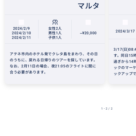
マルタ
2024/2/9
女性2人
2024/3/17
2024/2/10
男性1人
~¥20,000
2024/2/11
子供1人
3/17(日)
アテネ市内のホテル発でクレタ島をまわり、その日
す。同日15
のうちに、戻れる日帰りのツアーを探しています。
過ぎから14
なお、2月11日の場合、夜21:05のフライトに間に
ックのマー
合う必要があります。
ックアップで
1 - 2 / 2