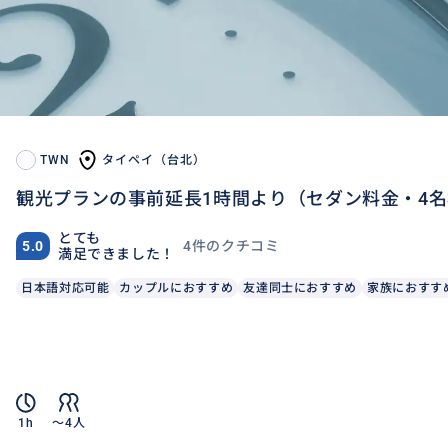
TWN
タイペイ（台北）
観光プランの事前延長1時間より（セダン料金・4
とても
4件のクチコミ
5.0
満足できました！
日本語対応可能
カップルにおすすめ
友達同士におすすめ
家族におすす
1h
〜4人