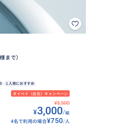
名様まで）
め
１人旅におすすめ
タイペイ（台北）キャンペーン
¥3,500
3,000
¥
/
組
¥750
4名で利用の場合
/
人